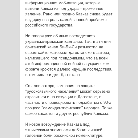
информационная мобилизация, которые
вывели Кавказ из-под удара – временное
явление. Рано или поздно Кавказ снова будет
выдернут на роль самой главной проблемы
российского государства.
Не говоря уже об иных последствиях
украинско-крымской кампании. Так, в эти дни
британский канал Би-Би-Си разместил на
своем сайте материал дагестанского автора,
написавшего под псевдонимом, что за всей
этой информационной войной на украинском
фронте кроются далеко идущие последствия,
в том числе и для Дагестана.
Со слов автора, кампания по защите
"русскоязычного населения" может серьезно
отразиться и на ситуации в Дагестане, в
частности спровоцировать подзабытый с 90-х
процесс "самоидентификации" народов. То же
самое касается и других республик Кавказа.
И новое возбуждение Кавказа под
этническими знаменами добавит лишней
головной боли российской номенклатуре,