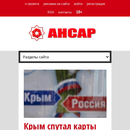
о проекте
реклама на сайте
войти
регистрация
18+
RSS
контакты
Крым спутал карты