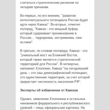
считаться стратегическим регионом по
четырем причинам.
Во-первых, по его мнению, "развитие
интеллектуального потенциала России будет
идти через Кавказ". Во-вторых, отметил
полпред, "Кавказ - это мощный буфер,
который сдерживает проникновение в
Россию... терроризма, экстремизма, лже-
ислама".
В-третьих, по словам полпреда, Кавказ - это
"уникальный мост на Ближний Восток,
который также является стратегической
территорией для России". В-четвертых,
напомнил Хлопонин, Кавказ "на сегодняшний
день – это наш демографический потенциал,
это единственная территория, за счет которой
прирастает численность населения РФ".
Эксперты об избавлении от Кавказа
Однако, заявления Хлопонина и остальных
чиновников федерального и республиканского
уровней – лишь официальная картинка. На