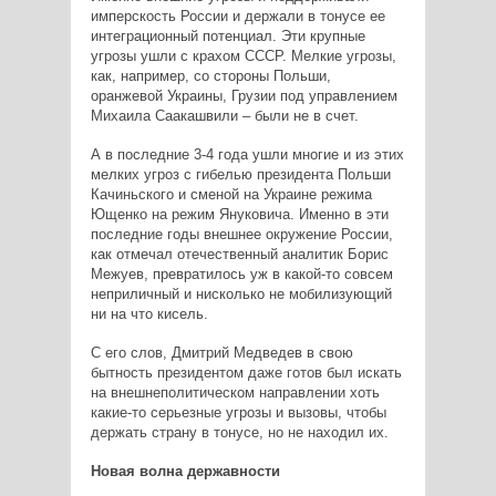
имперскость России и держали в тонусе ее
интеграционный потенциал. Эти крупные
угрозы ушли с крахом СССР. Мелкие угрозы,
как, например, со стороны Польши,
оранжевой Украины, Грузии под управлением
Михаила Саакашвили – были не в счет.
А в последние 3-4 года ушли многие и из этих
мелких угроз с гибелью президента Польши
Качиньского и сменой на Украине режима
Ющенко на режим Януковича. Именно в эти
последние годы внешнее окружение России,
как отмечал отечественный аналитик Борис
Межуев, превратилось уж в какой-то совсем
неприличный и нисколько не мобилизующий
ни на что кисель.
С его слов, Дмитрий Медведев в свою
бытность президентом даже готов был искать
на внешнеполитическом направлении хоть
какие-то серьезные угрозы и вызовы, чтобы
держать страну в тонусе, но не находил их.
Новая волна державности