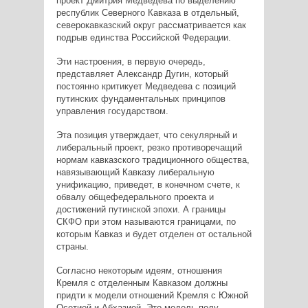
проект Дмитрия Медведева по выделению
республик Северного Кавказа в отдельный,
северокавказский округ рассматривается как
подрыв единства Российской Федерации.
Эти настроения, в первую очередь,
представляет Александр Дугин, который
постоянно критикует Медведева с позиций
путинских фундаментальных принципов
управления государством.
Эта позиция утверждает, что секулярный и
либеральный проект, резко противоречащий
нормам кавказского традиционного общества,
навязывающий Кавказу либеральную
унификацию, приведет, в конечном счете, к
обвалу общефедерального проекта и
достижений путинской эпохи. А границы
СКФО при этом называются границами, по
которым Кавказ и будет отделен от остальной
страны.
Согласно некоторым идеям, отношения
Кремля с отделенным Кавказом должны
придти к модели отношений Кремля с Южной
Осетией и Абхазией. Это модель полу-