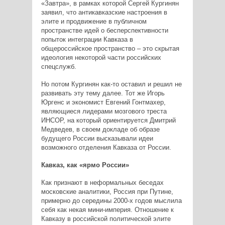
«Завтра», в рамках которой Сергей Кургинян
заявил, что антикавказские настроения в
элите и продвижение в публичном
пространстве идей о бесперспективности
попыток интеграции Кавказа в
общероссийское пространство – это скрытая
идеология некоторой части российских
спецслужб.
Но потом Кургинян как-то оставил и решил не
развивать эту тему далее. Тот же Игорь
Юргенс и экономист Евгений Гонтмахер,
являющиеся лидерами мозгового треста
ИНСОР, на который ориентируется Дмитрий
Медведев, в своем докладе об образе
будущего России высказывали идеи
возможного отделения Кавказа от России.
Кавказ, как «ярмо России»
Как признают в неформальных беседах
московские аналитики, Россия при Путине,
примерно до середины 2000-х годов мыслила
себя как некая мини-империя. Отношение к
Кавказу в российской политической элите