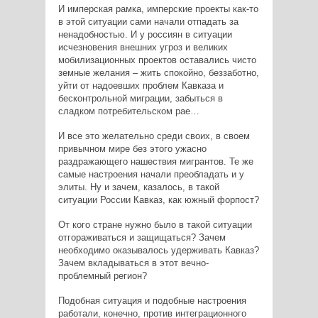
И имперская рамка, имперские проекты как-то
в этой ситуации сами начали отпадать за
ненадобностью. И у россиян в ситуации
исчезновения внешних угроз и великих
мобилизационных проектов оставались чисто
земные желания – жить спокойно, беззаботно,
уйти от надоевших проблем Кавказа и
бесконтрольной миграции, забыться в
сладком потребительском рае…
И все это желательно среди своих, в своем
привычном мире без этого ужасно
раздражающего нашествия мигрантов. Те же
самые настроения начали преобладать и у
элиты. Ну и зачем, казалось, в такой
ситуации России Кавказ, как южный форпост?
От кого стране нужно было в такой ситуации
отгораживаться и защищаться? Зачем
необходимо оказывалось удерживать Кавказ?
Зачем вкладываться в этот вечно-
проблемный регион?
Подобная ситуация и подобные настроения
работали, конечно, против интеграционного