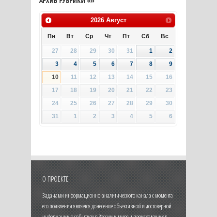
АРХИВ РУБРИКИ «»
2026
Август
Пн
Вт
Ср
Чт
Пт
Сб
Вс
27
28
29
30
31
1
2
3
4
5
6
7
8
9
10
11
12
13
14
15
16
17
18
19
20
21
22
23
24
25
26
27
28
29
30
31
1
2
3
4
5
6
О ПРОЕКТЕ
Задачами информационно-аналитического канала с момента
его появления является донесение объективной и достоверной
информации о событиях в России и мире и происходящих в