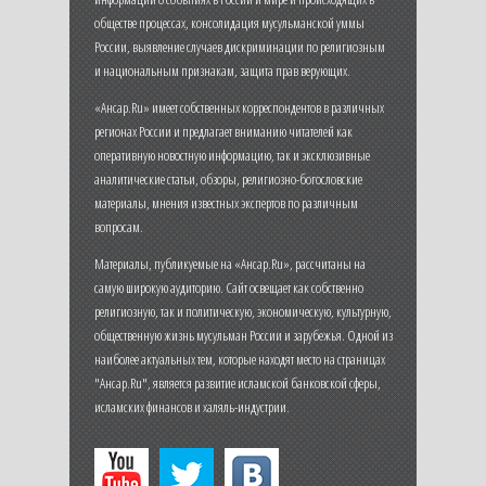
обществе процессах, консолидация мусульманской уммы
России, выявление случаев дискриминации по религиозным
и национальным признакам, защита прав верующих.
«Ансар.Ru» имеет собственных корреспондентов в различных
регионах России и предлагает вниманию читателей как
оперативную новостную информацию, так и эксклюзивные
аналитические статьи, обзоры, религиозно-богословские
материалы, мнения известных экспертов по различным
вопросам.
Материалы, публикуемые на «Ансар.Ru», рассчитаны на
самую широкую аудиторию. Сайт освещает как собственно
религиозную, так и политическую, экономическую, культурную,
общественную жизнь мусульман России и зарубежья. Одной из
наиболее актуальных тем, которые находят место на страницах
"Ансар.Ru", является развитие исламской банковской сферы,
исламских финансов и халяль-индустрии.