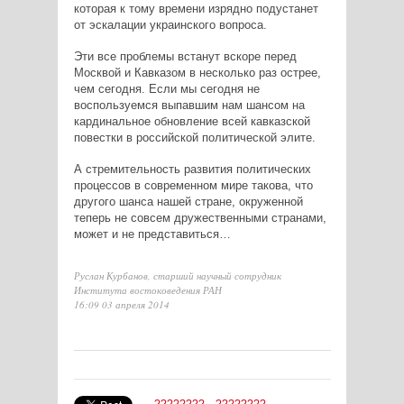
которая к тому времени изрядно подустанет
от эскалации украинского вопроса.
Эти все проблемы встанут вскоре перед
Москвой и Кавказом в несколько раз острее,
чем сегодня. Если мы сегодня не
воспользуемся выпавшим нам шансом на
кардинальное обновление всей кавказской
повестки в российской политической элите.
А стремительность развития политических
процессов в современном мире такова, что
другого шанса нашей стране, окруженной
теперь не совсем дружественными странами,
может и не представиться…
Руслан Курбанов, старший научный сотрудник
Института востоковедения РАН
16:09 03 апреля 2014