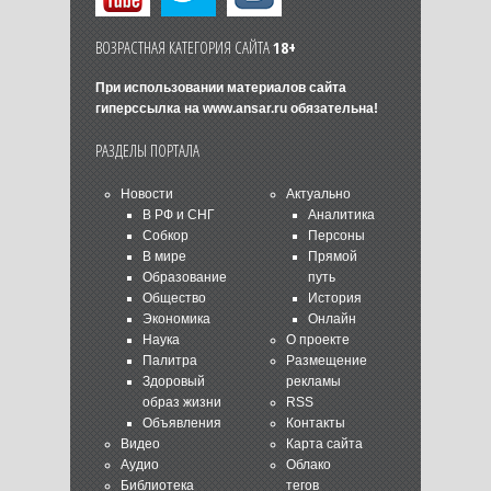
ВОЗРАСТНАЯ КАТЕГОРИЯ САЙТА
18+
При использовании материалов сайта
гиперссылка на
www.ansar.ru
обязательна!
РАЗДЕЛЫ ПОРТАЛА
Новости
Актуально
В РФ и СНГ
Аналитика
Собкор
Персоны
В мире
Прямой
Образование
путь
Общество
История
Экономика
Онлайн
Наука
О проекте
Палитра
Размещение
Здоровый
рекламы
образ жизни
RSS
Объявления
Контакты
Видео
Карта сайта
Аудио
Облако
Библиотека
тегов