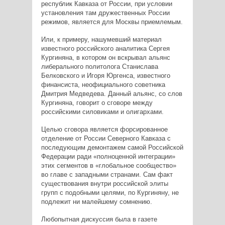
республик Кавказа от России, при условии
установления там дружественных России
режимов, является для Москвы приемлемым.
Или, к примеру, нашумевший материал
известного российского аналитика Сергея
Кургиняна, в котором он вскрывал альянс
либерального политолога Станислава
Белковского и Игоря Юргенса, известного
финансиста, неофициального советника
Дмитрия Медведева. Данный альянс, со слов
Кургиняна, говорит о сговоре между
российскими силовиками и олигархами.
Целью сговора является форсированное
отделение от России Северного Кавказа с
последующим демонтажем самой Российской
Федерации ради «полноценной интеграции»
этих сегментов в «глобальное сообщество»
во главе с западными странами. Сам факт
существования внутри российской элиты
групп с подобными целями, по Кургиняну, не
подлежит ни малейшему сомнению.
Любопытная дискуссия была в газете