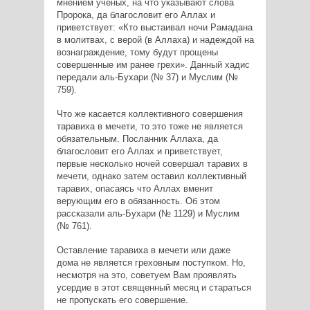
мнением ученых, на что указывают слова
Пророка, да благословит его Аллах и
приветствует: «Кто выстаивал ночи Рамадана
в молитвах, с верой (в Аллаха) и надеждой на
вознаграждение, тому будут прощены
совершенные им ранее грехи». Данный хадис
передали аль-Бухари (№ 37) и Муслим (№
759).
Что же касается коллективного совершения
таравиха в мечети, то это тоже не является
обязательным. Посланник Аллаха, да
благословит его Аллах и приветствует,
первые несколько ночей совершал таравих в
мечети, однако затем оставил коллективный
таравих, опасаясь что Аллах вменит
верующим его в обязанность. Об этом
рассказали аль-Бухари (№ 1129) и Муслим
(№ 761).
Оставление таравиха в мечети или даже
дома не является греховным поступком. Но,
несмотря на это, советуем Вам проявлять
усердие в этот священный месяц и стараться
не пропускать его совершение.