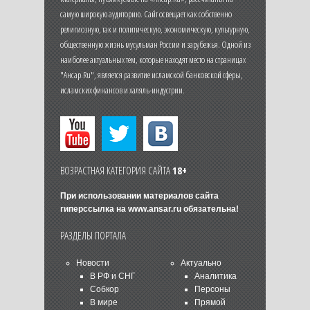
самую широкую аудиторию. Сайт освещает как собственно
религиозную, так и политическую, экономическую, культурную,
общественную жизнь мусульман России и зарубежья. Одной из
наиболее актуальных тем, которые находят место на страницах
"Ансар.Ru", является развитие исламской банковской сферы,
исламских финансов и халяль-индустрии.
ВОЗРАСТНАЯ КАТЕГОРИЯ САЙТА
18+
При использовании материалов сайта
гиперссылка на
www.ansar.ru
обязательна!
РАЗДЕЛЫ ПОРТАЛА
Новости
Актуально
В РФ и СНГ
Аналитика
Собкор
Персоны
В мире
Прямой