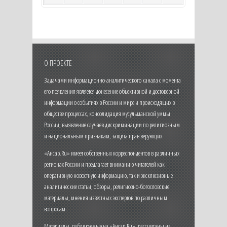
О ПРОЕКТЕ
Задачами информационно-аналитического канала с момента
его появления является донесение объективной и достоверной
информации о событиях в России и мире и происходящих в
обществе процессах, консолидация мусульманской уммы
России, выявление случаев дискриминации по религиозным
и национальным признакам, защита прав верующих.
«Ансар.Ru» имеет собственных корреспондентов в различных
регионах России и предлагает вниманию читателей как
оперативную новостную информацию, так и эксклюзивные
аналитические статьи, обзоры, религиозно-богословские
материалы, мнения известных экспертов по различным
вопросам.
Материалы, публикуемые на «Ансар.Ru», рассчитаны на