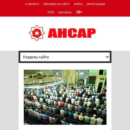
о проекте
реклама на сайте
войти
регистрация
18+
RSS
контакты