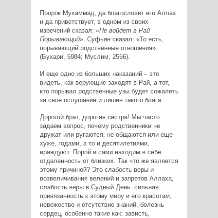
Пророк Мухаммад, да благословит его Аллах
и да приветствует, в одном из своих
изречений сказал: «
Не войдет в Рай
Порывающий
». Суфьян сказал: «То есть,
порывающий родственные отношения»
(Бухари, 5984; Муслим, 2556).
И еще одно из больших наказаний – это
видеть, как верующие заходят в Рай, а тот,
кто порывал родственные узы будет сожалеть
за свое ослушание и лишен такого блага.
Дорогой брат, дорогая сестра! Мы часто
задаем вопрос, почему родственники не
дружат или ругаются, не общаются или еще
хуже, годами, а то и десятилетиями,
враждуют. Порой и сами находим в себе
отдаленность от близких. Так что же является
этому причиной? Это слабость веры и
возвеличивания велений и запретов Аллаха,
слабость веры в Судный День. сильная
привязанность к этому миру и его красотам,
невежество и отсутствие знаний, болезнь
сердец, особенно такие как: зависть,