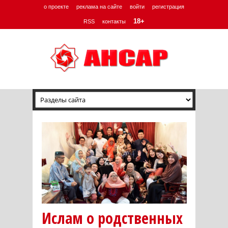
о проекте
реклама на сайте
войти
регистрация
18+
RSS
контакты
Ислам о родственных