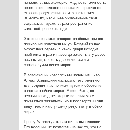
ненависть, высокомерие, жадность, алчность,
невежество, плохое воспитание, критика со
стороны родственников, что заставляет
избегать их, излишнее обременение себя
затратами, трусость, распространение
сплетней, ревность т др.
Это список самых распространённых причин
порывания родственных уз. Каждый из нас
может посмотреть, с какой двери исходит
проблема, и раз и навсегда закрыть эту дверь
несчастия, открыть двери милости и
благополучия обеих миров.
В заключении хотелось бы напомнить, что
Аллах Всевышний ниспослал эту религию
для ведения нас прямым путем и обретения
счастья в обоих мирах. Может быть, на
первый взгляд некоторые веления могут
показаться тяжелыми, но в последствии они
ведут нас к наилучшему результату в обеих
мирах.
Прошу Аллаха дать нам сил в выполнении
Его велений, не возлагать на нас то, что не