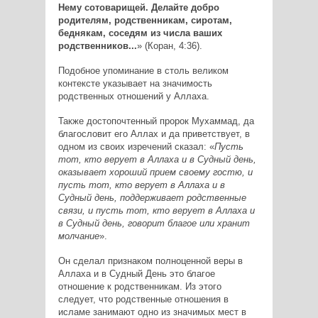
Нему сотоварищей. Делайте добро
родителям, родственникам, сиротам,
беднякам, соседям из числа ваших
родственников...
» (Коран, 4:36).
Подобное упоминание в столь великом
контексте указывает на значимость
родственных отношений у Аллаха.
Также достопочтенный пророк Мухаммад, да
благословит его Аллах и да приветствует, в
одном из своих изречений сказал: «
Пусть
тот, кто верует в Аллаха и в Судный день,
оказывает хороший прием своему гостю, и
пусть тот, кто верует в Аллаха и в
Судный день, поддерживает родственные
связи, и пусть тот, кто верует в Аллаха и
в Судный день, говорит благое или хранит
молчание
».
Он сделал признаком полноценной веры в
Аллаха и в Судный День это благое
отношение к родственникам. Из этого
следует, что родственные отношения в
исламе занимают одно из значимых мест в