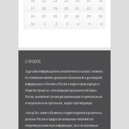
10
11
12
13
14
15
16
17
18
19
20
21
22
23
24
25
26
27
28
29
30
31
1
2
3
4
5
6
О ПРОЕКТЕ
Задачами информационно-аналитического канала с момента
его появления является донесение объективной и достоверной
информации о событиях в России и мире и происходящих в
обществе процессах, консолидация мусульманской уммы
России, выявление случаев дискриминации по религиозным
и национальным признакам, защита прав верующих.
«Ансар.Ru» имеет собственных корреспондентов в различных
регионах России и предлагает вниманию читателей как
оперативную новостную информацию, так и эксклюзивные