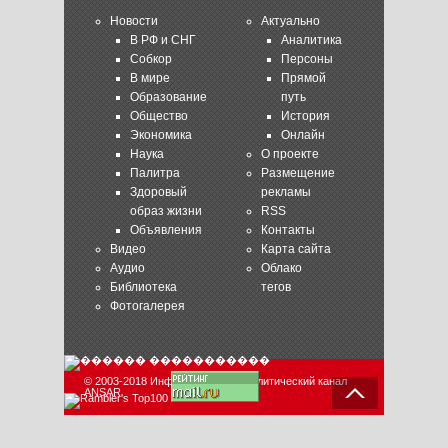
Новости
Актуально
В РФ и СНГ
Аналитика
Собкор
Персоны
В мире
Прямой
Образование
путь
Общество
История
Экономика
Онлайн
Наука
О проекте
Палитра
Размещение
Здоровый
рекламы
образ жизни
RSS
Объявления
Контакты
Видео
Карта сайта
Аудио
Облако
Библиотека
тегов
Фотогалерея
© 2003-2018 Информационно-аналитический канал
ANSAR