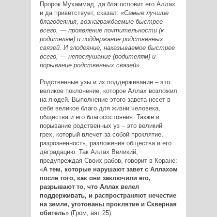
Пророк Мухаммад, да благословит его Аллах
и да приветствует, сказал: «
Самые лучшие
благодеяния, вознаграждаемые быстрее
всего, — проявление почтительности (к
родителям) и поддержание родственных
связей. И злодеяние, наказываемое быстрее
всего, — непослушание (родителям) и
порывание родственных связей
».
Родственные узы и их поддерживание – это
великое поклонение, которое Аллах возложил
на людей. Выполнение этого завета несет в
себе великое благо для жизни человека,
общества и его благосостояния. Также и
порывание родственных уз – это великий
грех, который влечет за собой проклятие,
разрозненность, разложения общества и его
деградацию. Так Аллах Великий,
предупреждая Своих рабов, говорит в Коране:
«
А тем, которые нарушают завет с Аллахом
после того, как они заключили его,
разрывают то, что Аллах велел
поддерживать, и распространяют нечестие
на земле, уготованы проклятие и Скверная
обитель
» (Гром, аят 25).