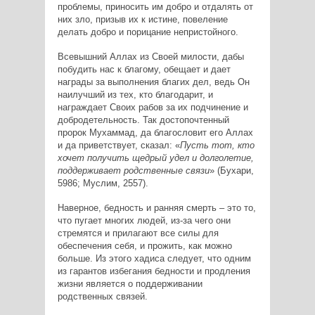
проблемы, приносить им добро и отдалять от
них зло, призыв их к истине, повеление
делать добро и порицание непристойного.
Всевышний Аллах из Своей милости, дабы
побудить нас к благому, обещает и дает
награды за выполнения благих дел, ведь Он
наилучший из тех, кто благодарит, и
награждает Своих рабов за их подчинение и
добродетельность. Так достопочтенный
пророк Мухаммад, да благословит его Аллах
и да приветствует, сказал: «
Пусть тот, кто
хочет получить щедрый удел и долголетие,
поддерживает родственные связи
» (Бухари,
5986; Муслим, 2557).
Наверное, бедность и ранняя смерть – это то,
что пугает многих людей, из-за чего они
стремятся и прилагают все силы для
обеспечения себя, и прожить, как можно
больше. Из этого хадиса следует, что одним
из гарантов избегания бедности и продления
жизни является о поддерживании
родственных связей.