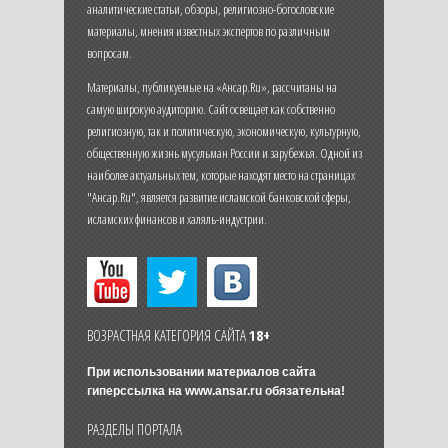
аналитические статьи, обзоры, религиозно-богословские
материалы, мнения известных экспертов по различным
вопросам.
Материалы, публикуемые на «Ансар.Ru», рассчитаны на
самую широкую аудиторию. Сайт освещает как собственно
религиозную, так и политическую, экономическую, культурную,
общественную жизнь мусульман России и зарубежья. Одной из
наиболее актуальных тем, которые находят место на страницах
"Ансар.Ru", является развитие исламской банковской сферы,
исламских финансов и халяль-индустрии.
ВОЗРАСТНАЯ КАТЕГОРИЯ САЙТА
18+
При использовании материалов сайта
гиперссылка на
www.ansar.ru
обязательна!
РАЗДЕЛЫ ПОРТАЛА