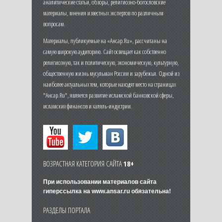
аналитические статьи, обзоры, религиозно-богословские
материалы, мнения известных экспертов по различным
вопросам.
Материалы, публикуемые на «Ансар.Ru», рассчитаны на
самую широкую аудиторию. Сайт освещает как собственно
религиозную, так и политическую, экономическую, культурную,
общественную жизнь мусульман России и зарубежья. Одной из
наиболее актуальных тем, которые находят место на страницах
"Ансар.Ru", является развитие исламской банковской сферы,
исламских финансов и халяль-индустрии.
ВОЗРАСТНАЯ КАТЕГОРИЯ САЙТА
18+
При использовании материалов сайта
гиперссылка на
www.ansar.ru
обязательна!
РАЗДЕЛЫ ПОРТАЛА