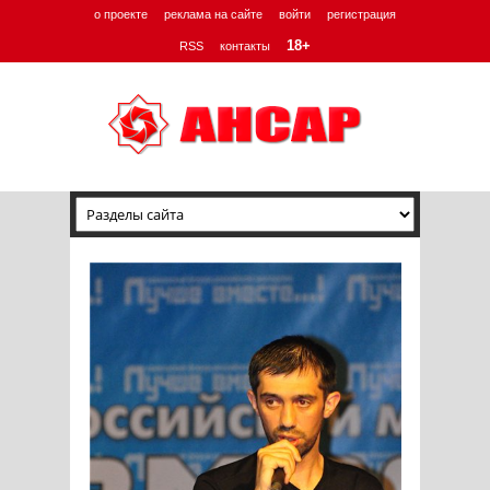
о проекте
реклама на сайте
войти
регистрация
18+
RSS
контакты