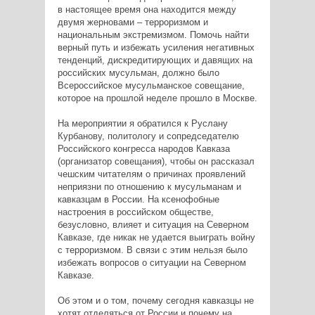
в настоящее время она находится между
двумя жерновами – терроризмом и
национальным экстремизмом. Помочь найти
верный путь и избежать усиления негативных
тенденций, дискредитирующих и давящих на
российских мусульман, должно было
Всероссийское мусульманское совещание,
которое на прошлой неделе прошло в Москве.
На мероприятии я обратился к Руслану
Курбанову, политологу и сопредседателю
Российского конгресса народов Кавказа
(организатор совещания), чтобы он рассказал
чешским читателям о причинах проявлений
неприязни по отношению к мусульманам и
кавказцам в России. На ксенофобные
настроения в российском обществе,
безусловно, влияет и ситуация на Северном
Кавказе, где никак не удается выиграть войну
с терроризмом. В связи с этим нельзя было
избежать вопросов о ситуации на Северном
Кавказе.
Об этом и о том, почему сегодня кавказцы не
хотят отделяться от России и почему на