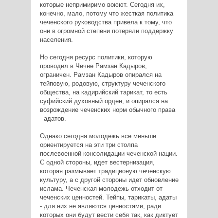
которые непримиримо воюют. Сегодня их,
конечно, мало, потому что жесткая политика
чеченского руководства привела к тому, что
они в огромной степени потеряли поддержку
населения.
Но сегодня ресурс политики, которую
проводил в Чечне Рамзан Кадыров,
ограничен. Рамзан Кадыров опирался на
тейповую, родовую, структуру чеченского
общества, на кадирийский тарикат, то есть
суфийский духовный орден, и опирался на
возрождение чеченских норм обычного права
- адатов.
Однако сегодня молодежь все меньше
ориентируется на эти три столпа
послевоенной консолидации чеченской нации.
С одной стороны, идет вестернизация,
которая размывает традиционую чеченскую
культуру, а с другой стороны идет обновление
ислама. Чеченская молодежь отходит от
чеченских ценностей. Тейпы, тарикаты, адаты
- для них не являются ценностями, ради
которых они будут вести себя так, как диктует