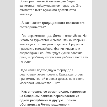
Во-вторых, никакой кавказец не будет
заниматься обслуживанием туристов. Это
считается ниже мужского достоинства
кавказца.
- А как насчет традиционного кавказского
гостеприимства?
- Гостеприимство - да. Дома - пожалуйста. Но
бегать за туристами и выполнять их капризы -
кавказцы этого не умеют делать. Придется
привозить малазийцев, филиппинцев или
азербайджанцев. Это будут чужие рабочие
руки, и проблему отсутствия рабочих мест это
не решит.
Надо найти подходящую форму для
реализации этого проекта. Кавказцы готовы
принимать гостей в своих домах, но в столь
массовом количестве – нет.
- Как в последнее время видно, терроризм
на Северном Кавказе переливается из
одной республики в другую. Только
обстановка в Чечне медленно и