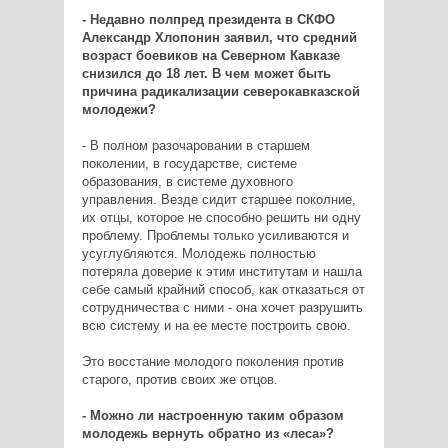
- Недавно полпред президента в СКФО
Александр Хлопонин заявил, что средний
возраст боевиков на Северном Кавказе
снизился до 18 лет. В чем может быть
причина радикализации северокавказской
молодежи?
- В полном разочаровании в старшем
поколении, в государстве, системе
образования, в системе духовного
управления. Везде сидит старшее поколние,
их отцы, которое не способно решить ни одну
проблему. Проблемы только усиливаются и
усуглубляются. Молодежь полностью
потеряла доверие к этим институтам и нашла
себе самый крайний способ, как отказаться от
сотрудничества с ними - она хочет разрушить
всю систему и на ее месте построить свою.
Это восстание молодого поколения против
старого, против своих же отцов.
- Можно ли настроенную таким образом
молодежь вернуть обратно из «леса»?