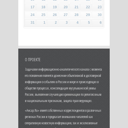
17
18
19
20
21
22
23
24
25
26
27
28
29
30
31
1
2
3
4
5
6
О ПРОЕКТЕ
Задачами информационно-аналитического канала с момента
его появления является донесение объективной и достоверной
информации о событиях в России и мире и происходящих в
обществе процессах, консолидация мусульманской уммы
России, выявление случаев дискриминации по религиозным
и национальным признакам, защита прав верующих.
«Ансар.Ru» имеет собственных корреспондентов в различных
регионах России и предлагает вниманию читателей как
оперативную новостную информацию, так и эксклюзивные