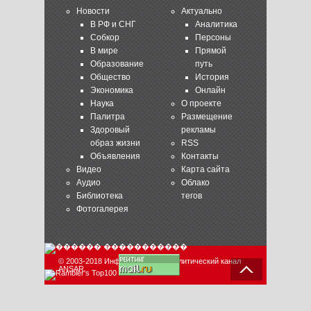
Новости
Актуально
В РФ и СНГ
Аналитика
Собкор
Персоны
В мире
Прямой
Образование
путь
Общество
История
Экономика
Онлайн
Наука
О проекте
Палитра
Размещение
Здоровый
рекламы
образ жизни
RSS
Объявления
Контакты
Видео
Карта сайта
Аудио
Облако
Библиотека
тегов
Фотогалерея
© 2003-2018 Информационно-аналитический канал
ANSAR