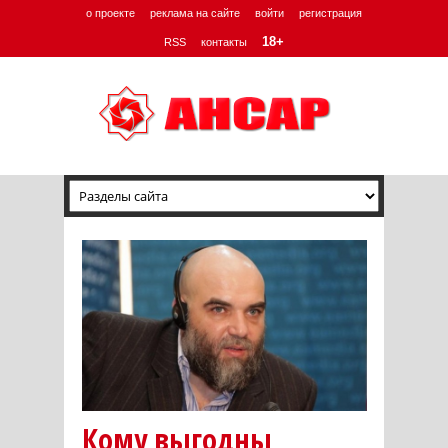
о проекте
реклама на сайте
войти
регистрация
18+
RSS
контакты
Кому выгодны