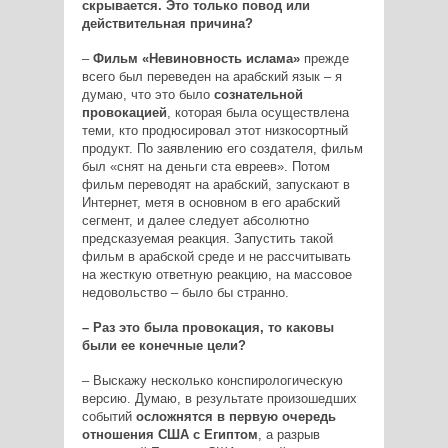
скрывается. Это только повод или
действительная причина?
–
Фильм «Невиновность ислама»
прежде
всего был переведен на арабский язык – я
думаю, что это было
сознательной
провокацией
, которая была осуществлена
теми, кто продюсировал этот низкосортный
продукт. По заявлению его создателя, фильм
был «снят на деньги ста евреев». Потом
фильм переводят на арабский, запускают в
Интернет, метя в основном в его арабский
сегмент, и далее следует абсолютно
предсказуемая реакция. Запустить такой
фильм в арабской среде и не рассчитывать
на жесткую ответную реакцию, на массовое
недовольство – было бы странно.
– Раз это была провокация, то каковы
были ее конечные цели?
– Выскажу несколько конспирологическую
версию. Думаю, в результате произошедших
событий
осложнятся в первую очередь
отношения США с Египтом
, а разрыв