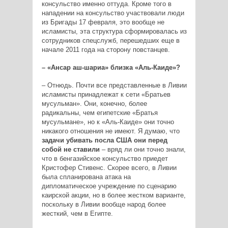
консульство именно оттуда. Кроме того в
нападении на консульство участвовали люди
из Бригады 17 февраля, это вообще не
исламисты, эта структура сформировалась из
сотрудников спецслужб, перешедших еще в
начале 2011 года на сторону повстанцев.
– «Ансар аш-шариа» близка «Аль-Каиде»?
– Отнюдь. Почти все представленные в Ливии
исламисты принадлежат к сети «Братьев
мусульман». Они, конечно, более
радикальны, чем египетские «Братья
мусульмане», но к «Аль-Каиде» они точно
никакого отношения не имеют. Я думаю, что
задачи убивать посла США они перед
собой не ставили
– вряд ли они точно знали,
что в бенгазийское консульство приедет
Кристофер Стивенс. Скорее всего, в Ливии
была спланирована атака на
дипломатическое учреждение по сценарию
каирской акции, но в более жестком варианте,
поскольку в Ливии вообще народ более
жесткий, чем в Египте.