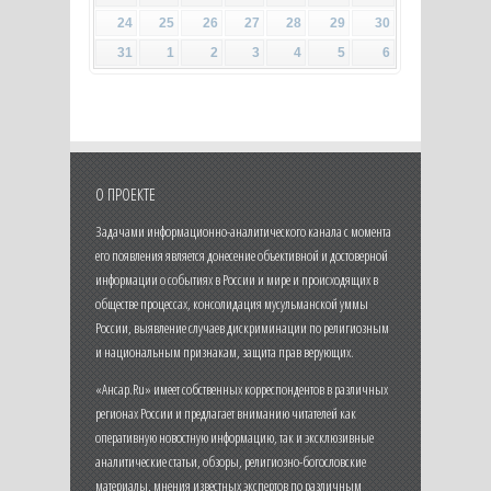
24
25
26
27
28
29
30
31
1
2
3
4
5
6
О ПРОЕКТЕ
Задачами информационно-аналитического канала с момента
его появления является донесение объективной и достоверной
информации о событиях в России и мире и происходящих в
обществе процессах, консолидация мусульманской уммы
России, выявление случаев дискриминации по религиозным
и национальным признакам, защита прав верующих.
«Ансар.Ru» имеет собственных корреспондентов в различных
регионах России и предлагает вниманию читателей как
оперативную новостную информацию, так и эксклюзивные
аналитические статьи, обзоры, религиозно-богословские
материалы, мнения известных экспертов по различным