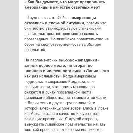
– Как Вы думаете, что могут предпринять
американцы в качестве ответных мер?
– Трудно сказать. Сейчас
американцы
оказались в сложной ситуации
, потому что
они плотно взаимодействуют с ливийским
правительством, которое можно назвать
прозападным. Но ливийское правительство не
берет на себя ответственность за обстрел
посольства.
На парламентских выборах
«западники»
заняли первое место, но вторая по
влиянию и численности сила в Ливии – это
как раз исламисты
. Когда американцы
поддержали свержение Каддафи, они
рассчитывали, что власть монопольно
окажется в руках прозападной части
ливийского общества, но, помимо этой части,
в Ливии есть и другая группа людей, с
которой американцы уже встречались в Ираке
и в Афганистане в качестве инсургентов,
воюющих против них. С другой стороны,
вынуждать ливийское правительство начать
жесткий прессинг в отношении исламистов