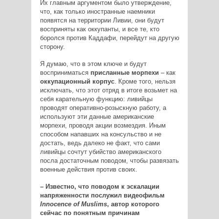
Их главным аргументом было утверждение,
что, как только иностранные наемники
появятся на территории Ливии, они будут
восприняты как оккупанты, и все те, кто
боролся против Каддафи, перейдут на другую
сторону.
Я думаю, что в этом ключе и будут
восприниматься
присланные морпехи
– как
оккупационный корпус
. Кроме того, нельзя
исключать, что этот отряд в итоге возьмет на
себя карательную функцию: ливийцы
проводят оперативно-розыскную работу, а
используют эти данные американские
морпехи, проводя акции возмездия. Иным
способом напавших на консульство и не
достать, ведь далеко не факт, что сами
ливийцы сочтут убийство американского
посла достаточным поводом, чтобы развязать
военные действия против своих.
– Известно, что поводом к эскалации
напряженности послужил видеофильм
Innocence of Muslims
, автор которого
сейчас по понятным причинам