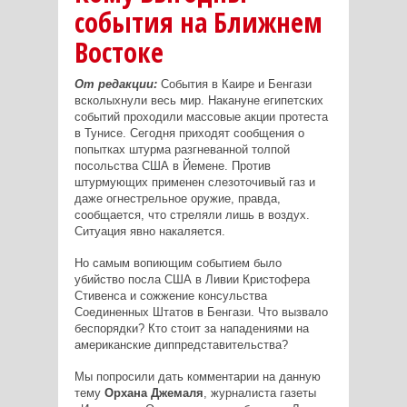
события на Ближнем
Востоке
От редакции:
События в Каире и Бенгази
всколыхнули весь мир. Накануне египетских
событий проходили массовые акции протеста
в Тунисе. Сегодня приходят сообщения о
попытках штурма разгневанной толпой
посольства США в Йемене. Против
штурмующих применен слезоточивый газ и
даже огнестрельное оружие, правда,
сообщается, что стреляли лишь в воздух.
Ситуация явно накаляется.
Но самым вопиющим событием было
убийство посла США в Ливии Кристофера
Стивенса и сожжение консульства
Соединенных Штатов в Бенгази. Что вызвало
беспорядки? Кто стоит за нападениями на
американские диппредставительства?
Мы попросили дать комментарии на данную
тему
Орхана Джемаля
, журналиста газеты