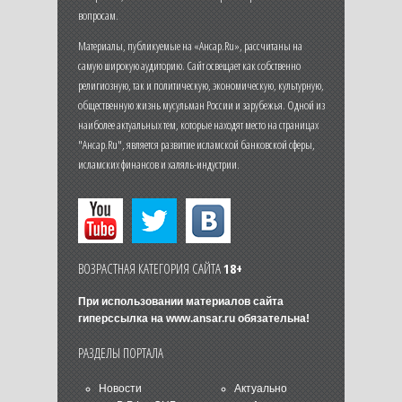
вопросам.
Материалы, публикуемые на «Ансар.Ru», рассчитаны на
самую широкую аудиторию. Сайт освещает как собственно
религиозную, так и политическую, экономическую, культурную,
общественную жизнь мусульман России и зарубежья. Одной из
наиболее актуальных тем, которые находят место на страницах
"Ансар.Ru", является развитие исламской банковской сферы,
исламских финансов и халяль-индустрии.
ВОЗРАСТНАЯ КАТЕГОРИЯ САЙТА
18+
При использовании материалов сайта
гиперссылка на
www.ansar.ru
обязательна!
РАЗДЕЛЫ ПОРТАЛА
Новости
Актуально