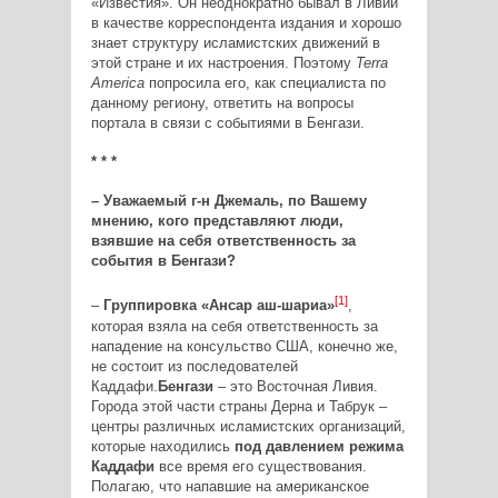
«Известия». Он неоднократно бывал в Ливии
в качестве корреспондента издания и хорошо
знает структуру исламистских движений в
этой стране и их настроения. Поэтому
Terra
America
попросила его, как специалиста по
данному региону, ответить на вопросы
портала в связи с событиями в Бенгази.
* * *
– Уважаемый г-н Джемаль, по Вашему
мнению, кого представляют люди,
взявшие на себя ответственность за
события в Бенгази?
[1]
–
Группировка «Ансар аш-шариа»
,
которая взяла на себя ответственность за
нападение на консульство США, конечно же,
не состоит из последователей
Каддафи.
Бенгази
– это Восточная Ливия.
Города этой части страны Дерна и Табрук –
центры различных исламистских организаций,
которые находились
под давлением режима
Каддафи
все время его существования.
Полагаю, что напавшие на американское