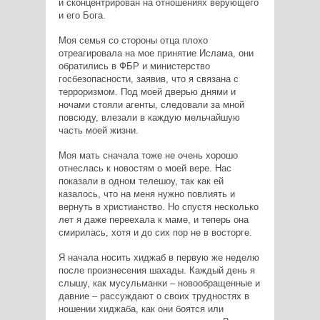
и сконцентрирован на отношениях
верующего
и его Бога.
Моя семья со стороны отца плохо
отреагировала на мое принятие
Ислама, они
обратились в ФБР и министерство
госбезопасности,
заявив, что я связана с
терроризмом. Под моей дверью днями и
ночами стояли агенты, следовали за мной
повсюду, влезали в каждую
мельчайшую
часть моей жизни.
Моя мать сначала тоже не очень хорошо
отнеслась к новостям о моей
вере. Нас
показали в одном телешоу, так как ей
казалось, что на меня
нужно повлиять и
вернуть в христианство. Но спустя несколько
лет я
даже переехала к маме, и теперь она
смирилась, хотя и до сих пор не в
восторге.
Я начала носить хиджаб в первую же неделю
после произнесения
шахады. Каждый день я
слышу, как мусульманки – новообращенные
и
давние – рассуждают о своих трудностях в
ношении хиджаба, как
они боятся или