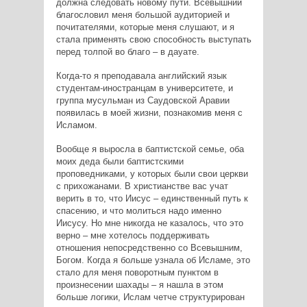
должна следовать новому пути. Всевышний
благословил меня большой аудиторией и
почитателями, которые
меня слушают, и я
стала применять свою способность выступать
перед
толпой во благо – в дауате.
Когда-то я преподавала английский язык
студентам-иностранцам в
университете, и
группа мусульман из Саудовской Аравии
появилась в
моей жизни, познакомив меня с
Исламом.
Вообще я выросла в баптистской семье, оба
моих деда были
баптистскими
проповедниками, у которых были свои церкви
с
прихожанами. В христианстве вас учат
верить в то, что Иисус –
единственный путь к
спасению, и что молиться надо именно
Иисусу.
Но мне никогда не казалось, что это
верно – мне хотелось
поддерживать
отношения непосредственно со Всевышним,
Богом.
Когда я больше узнала об Исламе, это
стало для меня поворотным
пунктом в
произнесении шахады – я нашла в этом
больше логики,
Ислам четче структурирован