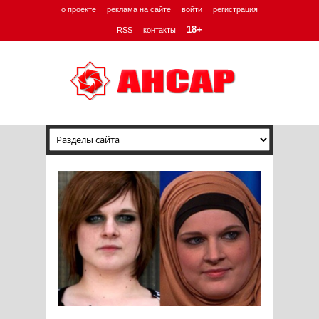
о проекте
реклама на сайте
войти
регистрация
18+
RSS
контакты