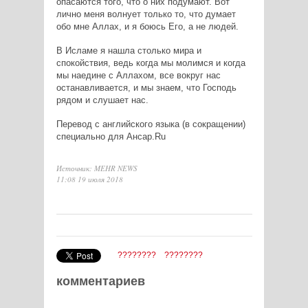
опасаются того, что о них подумают. Вот
лично меня
волнует только то, что думает
обо мне Аллах, и я боюсь Его, а не
людей.
В Исламе я нашла столько мира и
спокойствия, ведь когда мы
молимся и когда
мы наедине с Аллахом, все вокруг нас
останавливается, и мы знаем, что Господь
рядом и слушает нас.
Перевод с английского языка (в сокращении)
специально для
Ансар.Ru
Источник: MEHR NEWS
11:08 19 июля 2018
????????
????????
комментариев