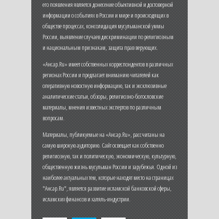
его появления является донесение объективной и достоверной
информации о событиях в России и мире и происходящих в
обществе процессах, консолидация мусульманской уммы
России, выявление случаев дискриминации по религиозным
и национальным признакам, защита прав верующих.
«Ансар.Ru» имеет собственных корреспондентов в различных
регионах России и предлагает вниманию читателей как
оперативную новостную информацию, так и эксклюзивные
аналитические статьи, обзоры, религиозно-богословские
материалы, мнения известных экспертов по различным
вопросам.
Материалы, публикуемые на «Ансар.Ru», рассчитаны на
самую широкую аудиторию. Сайт освещает как собственно
религиозную, так и политическую, экономическую, культурную,
общественную жизнь мусульман России и зарубежья. Одной из
наиболее актуальных тем, которые находят место на страницах
"Ансар.Ru", является развитие исламской банковской сферы,
исламских финансов и халяль-индустрии.