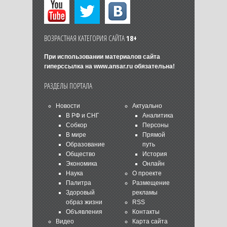
ВОЗРАСТНАЯ КАТЕГОРИЯ САЙТА
18+
При использовании материалов сайта
гиперссылка на
www.ansar.ru
обязательна!
РАЗДЕЛЫ ПОРТАЛА
Новости
Актуально
В РФ и СНГ
Аналитика
Собкор
Персоны
В мире
Прямой
Образование
путь
Общество
История
Экономика
Онлайн
Наука
О проекте
Палитра
Размещение
Здоровый
рекламы
образ жизни
RSS
Объявления
Контакты
Видео
Карта сайта