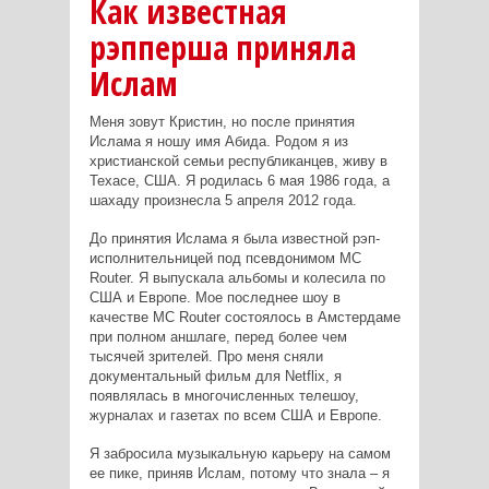
Как известная
рэпперша приняла
Ислам
Меня зовут Кристин, но после принятия
Ислама я ношу имя Абида.
Родом я из
христианской семьи республиканцев, живу в
Техасе, США.
Я родилась 6 мая 1986 года, а
шахаду произнесла 5 апреля 2012 года.
До принятия Ислама я была известной рэп-
исполнительницей под
псевдонимом MC
Router. Я выпускала альбомы и колесила по
США и
Европе. Мое последнее шоу в
качестве MC Router состоялось в
Амстердаме
при полном аншлаге, перед более чем
тысячей зрителей.
Про меня сняли
документальный фильм для Netflix, я
появлялась в
многочисленных телешоу,
журналах и газетах по всем США и Европе.
Я забросила музыкальную карьеру на самом
ее пике, приняв Ислам, п
отому что знала – я