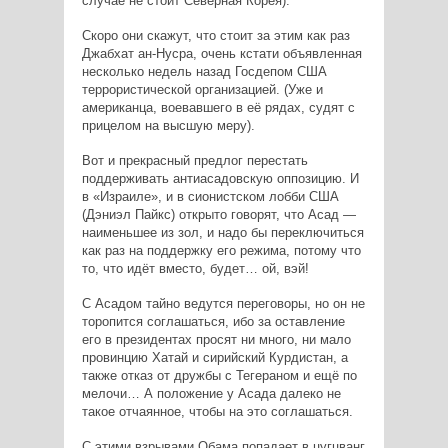
случае не стоит Северная Корея).
Скоро они скажут, что стоит за этим как раз
Джабхат ан-Нусра, очень кстати объявленная
несколько недель назад Госдепом США
террористической организацией. (Уже и
американца, воевавшего в её рядах, судят с
прицелом на высшую меру).
Вот и прекрасный предлог перестать
поддерживать антиасадовскую оппозицию. И
в «Израиле», и в сионистском лобби США
(Дэниэл Пайкс) открыто говорят, что Асад —
наименьшее из зол, и надо бы переключиться
как раз на поддержку его режима, потому что
то, что идёт вместо, будет… ой, вэй!
С Асадом тайно ведутся переговоры, но он не
торопится соглашаться, ибо за оставление
его в президентах просят ни много, ни мало
провинцию Хатай и сирийский Курдистан, а
также отказ от дружбы с Тегераном и ещё по
мелочи… А положение у Асада далеко не
такое отчаянное, чтобы на это соглашаться.
С этими взрывами Обама попадает в цугцванг.