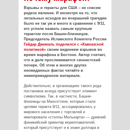
Взрывы и теракты для США – не совсем
редкое явление. И несмотря на то, что
летальных исходов во вчерашней трагедии
было не так уж и много в сравнении с 9/11,
его успели назвать самым крупным
терактом после Башен-близнецов.
Председатель Исламского Комитета России
Гейдар Джемаль поделился с «Кавказской
политикой»
своим видением взрывов во
время марафона в Бостоне. Автор считает,
что в деле прослеживается сионистский
почерк. Об этом и многих других
неожиданных фактах читайте в
нижеприведенном материале.
Действительно, в организациях такого рода
постановок всегда присутствует элемент
символизма. Так, в частности, Башни-
близнецы на Манхэттене, которые стали
целями теракта 9/11, ассоциировались у
мирового населения с торговлей и
имитировали «столпы Мелькарта» — древний
финикийский ориентир мореплавателей,
который присутствует и в знаке доллара в