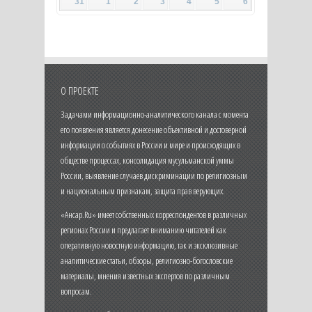
31
1
2
3
4
5
6
О ПРОЕКТЕ
Задачами информационно-аналитического канала с момента
его появления является донесение объективной и достоверной
информации о событиях в России и мире и происходящих в
обществе процессах, консолидация мусульманской уммы
России, выявление случаев дискриминации по религиозным
и национальным признакам, защита прав верующих.
«Ансар.Ru» имеет собственных корреспондентов в различных
регионах России и предлагает вниманию читателей как
оперативную новостную информацию, так и эксклюзивные
аналитические статьи, обзоры, религиозно-богословские
материалы, мнения известных экспертов по различным
вопросам.