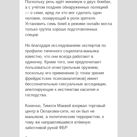
Поскольку речь идёт минимум о двух бомбах,
а с учётом позднее обнаруженных полицией
— о семи, вряд ли это мог сделать один
человек, позирующий в роли зрителя.
Установить семь бомб в режиме онлайн могла
только группа хорошо подготовленных
спецов.
Но благодаря исследованиям экспертов по
профилю типичного социопата-маньяка
известно, что они всегда работают в
одиночку. Кроме того, они предпочитают
пользоваться огнестрельным оружием,
поскольку его применение (с точки зрения
фрейдистских психоаналитиков) имеет
бессознательные сексуальные ассоциации,
апеллирующие к инстинктам насилия и
господства.
Конечно, Тимоти Маквей взорвал торговый
центр в Оклахома-сити, но он был не
маньяком, а политическим террористом, к
тому же направлявшимся втёмную
заботливой рукой ФБР.