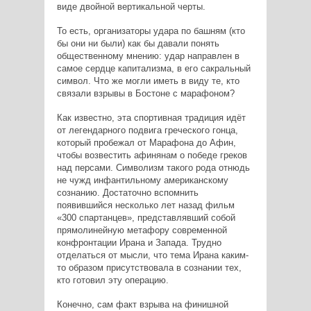
виде двойной вертикальной черты.
То есть, организаторы удара по башням (кто
бы они ни были) как бы давали понять
общественному мнению: удар направлен в
самое сердце капитализма, в его сакральный
символ. Что же могли иметь в виду те, кто
связали взрывы в Бостоне с марафоном?
Как известно, эта спортивная традиция идёт
от легендарного подвига греческого гонца,
который пробежал от Марафона до Афин,
чтобы возвестить афинянам о победе греков
над персами. Символизм такого рода отнюдь
не чужд инфантильному американскому
сознанию. Достаточно вспомнить
появившийся несколько лет назад фильм
«300 спартанцев», представлявший собой
прямолинейную метафору современной
конфронтации Ирана и Запада. Трудно
отделаться от мысли, что тема Ирана каким-
то образом присутствовала в сознании тех,
кто готовил эту операцию.
Конечно, сам факт взрыва на финишной