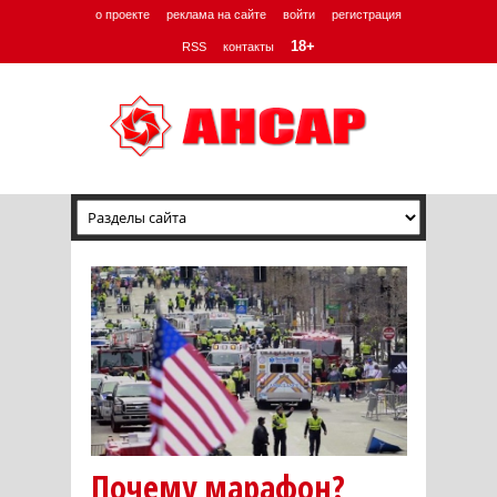
о проекте
реклама на сайте
войти
регистрация
18+
RSS
контакты
Почему марафон?