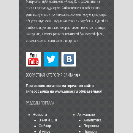
Материалы, публикуемые на «Ансар.Ru», рассчитаны на
самую широкую аудиторию. Сайт освещает как собственно
религиозную, так и политическую, экономическую, культурную,
общественную жизнь мусульман России и зарубежья. Одной из
наиболее актуальных тем, которые находят место на страницах
"Ансар.Ru", является развитие исламской банковской сферы,
исламских финансов и халяль-индустрии.
ВОЗРАСТНАЯ КАТЕГОРИЯ САЙТА
18+
При использовании материалов сайта
гиперссылка на
www.ansar.ru
обязательна!
РАЗДЕЛЫ ПОРТАЛА
Новости
Актуально
В РФ и СНГ
Аналитика
Собкор
Персоны
В мире
Прямой