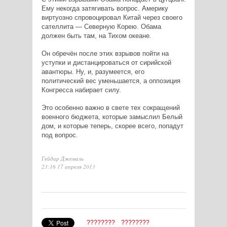
Ему некогда затягивать вопрос. Америку
виртуозно спровоцировал Китай через своего
сателлита — Северную Корею. Обама
должен быть там, на Тихом океане.
Он обречён после этих взрывов пойти на
уступки и дистанцироваться от сирийской
авантюры. Ну, и, разумеется, его
политический вес уменьшается, а оппозиция
Конгресса набирает силу.
Это особенно важно в свете тех сокращений
военного бюджета, которые замыслил Белый
дом, и которые теперь, скорее всего, попадут
под вопрос.
Гейдар Джемаль
23:16 17 апреля 2013
????????
????????