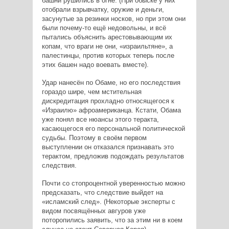
башни рушились в огне. (При обыске у них
отобрали взрывчатку, оружие и деньги,
засунутые за резинки носков, но при этом они
были почему-то ещё недовольны, и всё
пытались объяснить арестовывающим их
копам, что враги не они, «израильтяне», а
палестинцы, против которых теперь после
этих башен надо воевать вместе).
Удар нанесён по Обаме, но его последствия
гораздо шире, чем мстительная
дискредитация прохладно относящегося к
«Израилю» афроамериканца. Кстати, Обама
уже понял все нюансы этого теракта,
касающегося его персональной политической
судьбы. Поэтому в своём первом
выступлении он отказался признавать это
терактом, предложив подождать результатов
следствия.
Почти со стопроцентной уверенностью можно
предсказать, что следствие выйдет на
«исламский след». (Некоторые эксперты с
видом посвящённых авгуров уже
поторопились заявить, что за этим ни в коем