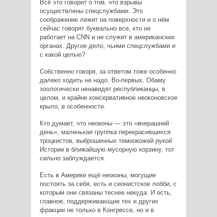
Всё это говорит о том, что взрывы
осуществлены спецслужбами. Это
соображение лежит на поверхности и о нём
сейчас говорят буквально все, кто не
работает на CNN и не служит в американских
органах. Другое дело, чьими спецслужбами и
с какой целью?
Собственно говоря, за ответом тоже особенно
далеко ходить не надо. Во-первых, Обаму
зоологически ненавидят республиканцы, в
целом, и крайне консервативное неоконовское
крыло, в особенности.
Кто думает, что неоконы — это «вчерашний
день», маленькая группка перекрасившихся
троцкистов, выброшенных темнокожей рукой
Истории в ближайшую мусорную корзину, тот
сильно заблуждается.
Есть в Америке ещё неоконы, могущие
постоять за себя, есть и сионистское лобби, с
которым они связаны теснее некуда. И есть,
главное, поддерживающие тех и других
фракции не только в Конгрессе, но и в