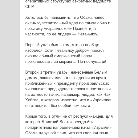
оперативных структурах секретных ведомств
США.
Хотелось бы напомнить, что Обама нанёс
очень чувствительный удар по самолюбию и
престижу «израильской» Правой, и, в
частности, по её лидеру — Нетаньяху.
Первый удар был в том, что он вообще
избрался, хотя Нетаньяху добром просил
сионолюбивый американский народ
проголосовать за мормона. Не послушали!
Второй и третий удары, нанесённые Белым
домом, заключались в выведении из круга
приближённых к президенту произраильских
чиновников предыдущего срока и постановки
на их место таких, например, людей, как Чак
Хейгел, о котором известно, что к «Израилю»
он относится без особой нежности.
Кроме того, в отличие от республиканцев, для
которых Ближний Восток всегда был
приоритетным направлением из-за «Израиля»,
Обама вдруг объявил, что его главная тема