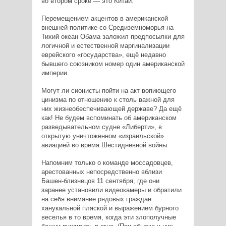
во втором сроке — это Китай.
Перемещением акцентов в американской
внешней политике со Средиземноморья на
Тихий океан Обама заложил предпосылки для
логичной и естественной маргинализации
еврейского «государства», ещё недавно
бывшего союзником номер один американской
империи.
Могут ли сионисты пойти на акт вопиющего
цинизма по отношению к столь важной для
них жизнеобеспечивающей державе? Да ещё
как! Не будем вспоминать об американском
разведывательном судне «Либерти», в
открытую уничтоженном «израильской»
авиацией во время Шестидневной войны.
Напомним только о команде моссадовцев,
арестованных непосредственно вблизи
Башен-близнецов 11 сентября, где они
заранее установили видеокамеры и обратили
на себя внимание рядовых граждан
ханукальной пляской и выражением бурного
веселья в то время, когда эти злополучные