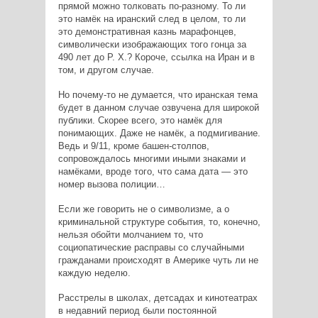
прямой можно толковать по-разному. То ли
это намёк на иранский след в целом, то ли
это демонстративная казнь марафонцев,
символически изображающих того гонца за
490 лет до Р. Х.? Короче, ссылка на Иран и в
том, и другом случае.
Но почему-то не думается, что иранская тема
будет в данном случае озвучена для широкой
публики. Скорее всего, это намёк для
понимающих. Даже не намёк, а подмигивание.
Ведь и 9/11, кроме башен-столпов,
сопровождалось многими иными знаками и
намёками, вроде того, что сама дата — это
номер вызова полиции…
Если же говорить не о символизме, а о
криминальной структуре события, то, конечно,
нельзя обойти молчанием то, что
социопатические расправы со случайными
гражданами происходят в Америке чуть ли не
каждую неделю.
Расстрелы в школах, детсадах и кинотеатрах
в недавний период были постоянной