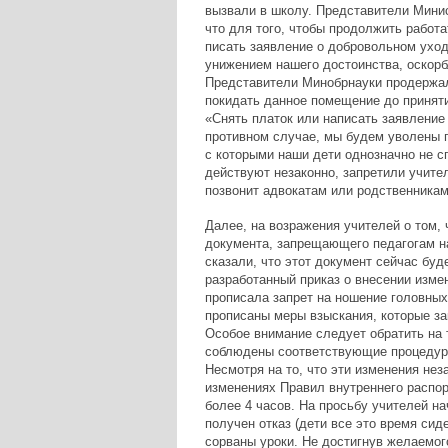
вызвали в школу. Представители Мини
что для того, чтобы продолжить работа
писать заявление о добровольном уход
унижением нашего достоинства, оскорб
Представители Минобрнауки продержали
покидать данное помещение до принят
«Снять платок или написать заявление
противном случае, мы будем уволены п
с которыми наши дети однозначно не сп
действуют незаконно, запретили учител
позвонит адвокатам или родственникам
Далее, на возражения учителей о том, 
документа, запрещающего педагогам на
сказали, что этот документ сейчас буд
разработанный приказ о внесении изме
прописала запрет на ношение головных
прописаны меры взыскания, которые за
Особое внимание следует обратить на т
соблюдены соответствующие процедуры
Несмотря на то, что эти изменения нез
изменениях Правил внутреннего распор
более 4 часов. На просьбу учителей н
получен отказ (дети все это время сид
сорваны уроки. Не достигнув желаемог