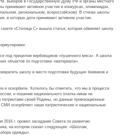
РМ, выборов в Государственную Думу РФ и органы местного
ы принимают активное участие в конкурсах, олимпиадах,
пальном, региональном, всероссийском). В стенах школы
я, в которых дети принимают активное участие.
 газете «Столица С» вышла статья, которая обвиняет школу
формулировки:
тся под прицелом вербовщиков «пушечного мяса». А школа
ких объектов по подготовке «материала»;
превратить школу в место подготовки будущих боевиков и
.
и и оскорбили. Хотелось бы отметить, что мы в процессе
оссии, и ношение национального платка никак не
я патриотами своей Родины, но данные провокационные
й СМИ оскорбляют наши патриотические и национальные
я 2016 г. провел заседание Совета по развитию
века, на котором сказал следующее: «Школам,
выбора одежды».