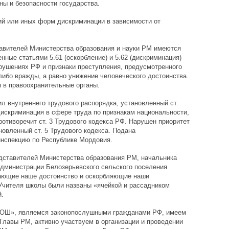
ны и безопасности государства.
ий или иных форм дискриминации в зависимости от
тавителей Министерства образования и науки РМ имеются
ные статьями 5.61 (оскорбление) и 5.62 (дискриминация)
рушениях РФ и признаки преступления, предусмотренного
либо вражды, а равно унижение человеческого достоинства.
в правоохранительные органы.
л внутреннего трудового распорядка, установленный ст.
искриминация в сфере труда по признакам национальности,
ротиворечит ст. 3 Трудового кодекса РФ. Нарушен приоритет
новленный ст. 5 Трудового кодекса. Подана
нспекцию по Республике Мордовия.
едставителей Министерства образования РМ, начальника
администрации Белозерьевского сельского поселения
ающие наше достоинство и оскорбляющие наши
 Учителя школы были названы «ячейкой и рассадником
.
ОШ», являемся законопослушными гражданами РФ, имеем
Главы РМ, активно участвуем в организации и проведении