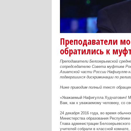
Преподаватели м
обратились к муф
Преподаватели Белозерьевской средн
сопредседателю Совета муфтиев Росс
Азиатской части России Нафигулле-х
подвергшихся дискриминации по религи
Ниже приводим полный текст обращен
«Уважаемый Нафигулла Худчатович! Мы
Вам, как к уважаемому человеку, со с
24 декабря 2016 года, во время обычно
Министерства образования Республики 
Глава администрации Белозерьевского
учителей собрали в классной комнате, 