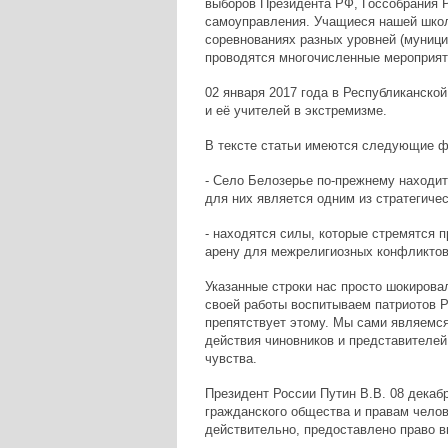
выборов Президента РФ, Госсобрания 
самоуправления. Учащиеся нашей школ
соревнованиях разных уровней (муници
проводятся многочисленные мероприяти
02 января 2017 года в Республиканской
и её учителей в экстремизме.
В тексте статьи имеются следующие 
- Село Белозерье по-прежнему находи
для них является одним из стратегичес
- находятся силы, которые стремятся 
арену для межрелигиозных конфликтов
Указанные строки нас просто шокировал
своей работы воспитываем патриотов Р
препятствует этому. Мы сами являемс
действия чиновников и представителе
чувства.
Президент России Путин В.В. 08 декабр
гражданского общества и правам чело
действительно, предоставлено право 