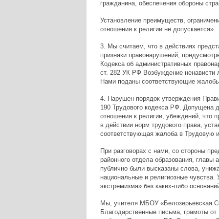
гражданина, обеспечения обороны стра
Установление преимуществ, ограничен
отношения к религии не допускается».
3. Мы считаем, что в действиях предс
признаки правонарушений, предусмотрен
Кодекса об административных правона
ст. 282 УК РФ Возбуждение ненависти 
Нами поданы соответствующие жалобы 
4. Нарушен порядок утверждения Прави
190 Трудового кодекса РФ. Допущена д
отношения к религии, убеждений, что п
в действии норм трудового права, уста
соответствующая жалоба в Трудовую и
При разговорах с нами, со стороны пр
районного отдела образования, главы 
публично были высказаны слова, униж
национальные и религиозные чувства.
экстремизма» без каких-либо оснований
Мы, учителя МБОУ «Белозерьевская С
Благодарственные письма, грамоты от 