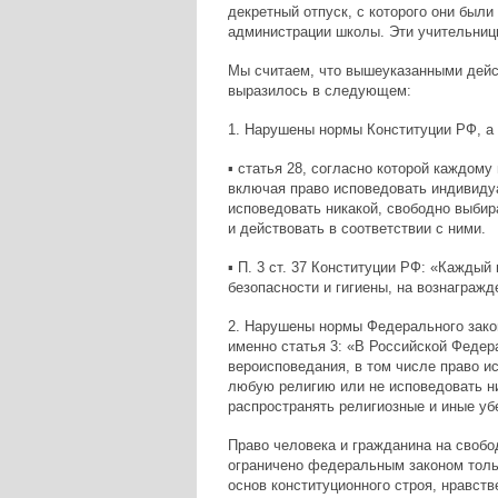
декретный отпуск, с которого они был
администрации школы. Эти учительницы
Мы считаем, что вышеуказанными дейс
выразилось в следующем:
1. Нарушены нормы Конституции РФ, а
▪ статья 28, согласно которой каждому
включая право исповедовать индивиду
исповедовать никакой, свободно выбир
и действовать в соответствии с ними.
▪ П. 3 ст. 37 Конституции РФ: «Каждый
безопасности и гигиены, на вознагражд
2. Нарушены нормы Федерального закон
именно статья 3: «В Российской Федер
вероисповедания, в том числе право и
любую религию или не исповедовать н
распространять религиозные и иные убе
Право человека и гражданина на свобо
ограничено федеральным законом тольк
основ конституционного строя, нравств