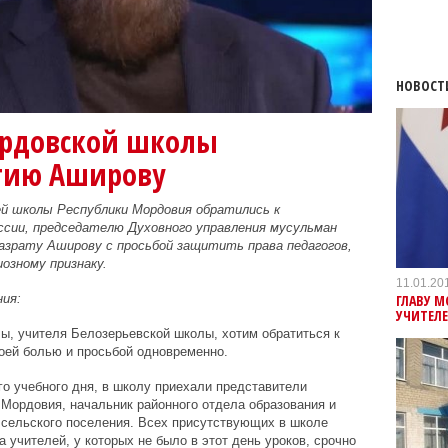
НОВОСТ
ордовской школы
тию Аширову
ей школы Республики Мордовия обратились к
ии, председателю Духовного управления мусульман
азрату Аширову с просьбой защитить права педагогов,
озному признаку.
11.01.20
ГЛАВУ 
ия:
УЧИТЕЛЕ
, учителя Белозерьевской школы, хотим обратиться к
воей болью и просьбой одновременно.
го учебного дня, в школу приехали представители
Мордовия, начальник районного отдела образования и
 сельского поселения. Всех присутствующих в школе
а учителей, у которых не было в этот день уроков, срочно