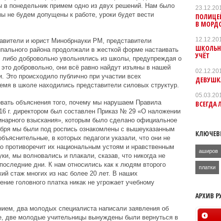
ы в понедельник примем одно из двух решений. Нам было
23.12.20
мы не будем допущены к работе, уроки будет вести
ПОЛИЦЕ
В МОРД
12.12.20
ставители и юрист Минобрнауки РМ, представители
ШКОЛЬН
пального района продолжали в жесткой форме настаивать
УЧЁТ
, либо добровольно увольнялись из школы, предупреждая о
 это добровольно, они всё равно найдут изъяны в нашей
02.12.20
и. Это происходило публично при участии всех
ДЕВУШКА
емя в школе находились представители силовых структур.
05.03.20
бовать объяснения того, почему мы нарушаем Правила
ВСЕГДА 
016 г. директором был составлен Приказ № 29 «О наложении
линарного взыскания», которым было сделано официальное
кабря мы были под роспись ознакомлены с вышеуказанным
КЛЮЧЕВ
объяснительные, в которых педагоги указали, что они не
это противоречит их национальным устоям и нравственным
аширов
уки, мы волновались и плакали, сказав, что никогда не
последние дни. К нам относились как к людям второго
платки
кий стаж многих из нас более 20 лет. В наших
ение головного платка никак не угрожает учебному
АРХИВ Р
ием, два молодых специалиста написали заявления об
е, две молодые учительницы вынуждены были вернуться в