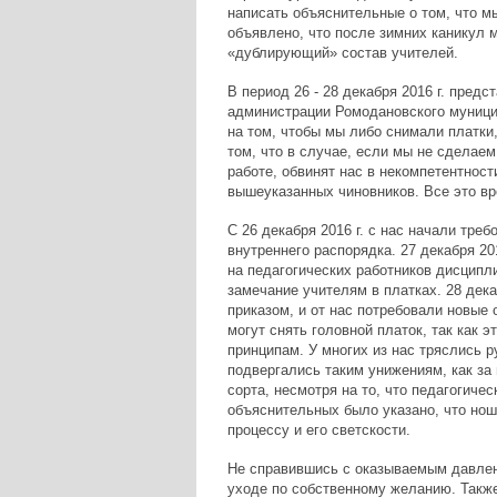
написать объяснительные о том, что м
объявлено, что после зимних каникул 
«дублирующий» состав учителей.
В период 26 - 28 декабря 2016 г. пред
администрации Ромодановского муници
на том, чтобы мы либо снимали платки
том, что в случае, если мы не сделаем
работе, обвинят нас в некомпетентност
вышеуказанных чиновников. Все это вр
С 26 декабря 2016 г. с нас начали тре
внутреннего распорядка. 27 декабря 2
на педагогических работников дисцип
замечание учителям в платках. 28 де
приказом, и от нас потребовали новые 
могут снять головной платок, так как 
принципам. У многих из нас тряслись р
подвергались таким унижениям, как за 
сорта, несмотря на то, что педагогичес
объяснительных было указано, что нош
процессу и его светскости.
Не справившись с оказываемым давлен
уходе по собственному желанию. Такж