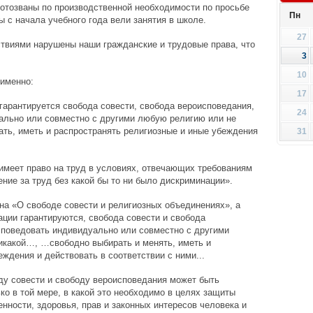
и отозваны по производственной необходимости по просьбе
Пн
 с начала учебного года вели занятия в школе.
27
твиями нарушены наши гражданские и трудовые права, что
3
10
 именно:
17
 гарантируется свобода совести, свобода вероисповедания,
24
ально или совместно с другими любую религию или не
ать, иметь и распространять религиозные и иные убеждения
31
 имеет право на труд в условиях, отвечающих требованиям
ение за труд без какой бы то ни было дискриминации».
а «О свободе совести и религиозных объединениях», а
ации гарантируются, свобода совести и свобода
споведовать индивидуально или совместно с другими
икакой…, …свободно выбирать и менять, иметь и
ждения и действовать в соответствии с ними...
ду совести и свободу вероисповедания может быть
о в той мере, в какой это необходимо в целях защиты
енности, здоровья, прав и законных интересов человека и