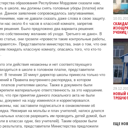
стерства образования Республики Мордовии сказали нам,
ть в школе, мы должны снять головные уборы (платки) или
е. Данное заявление сопровождалось запугиваниями,
лениями, нам не давали сказать даже слова в свою защиту.
10.01.20
СКАНДА
 нас около 4-х часов в классной комнате, запретив
ИЗОЩРЯ
ия решения. Было предложено два варианта решения:
УЧЕНИЦ 
 по собственному желанию об уходе. Третьего не дано». В
о статье, они грозили «провести такие контрольные работы,
равятся». Представители министерства, зная о том, что они
ям покидать классную комнату, опасаясь того, что кто-то
.
что эти действия незаконны и нет соответствующего
ходиться в школе в головном платке, представители
ет. В течение 10 минут директор школы принесла только что
нений в Правила внутреннего распорядка, в котором
 платков учителями школы. Также в документе были
29.12.20
крепили материальную ответственность за это нарушение.
НОВЫЙ 
о, что при принятии данного локального акта не были
ТРЕБУЮТ
, документ на ходу изменялся и корректировался.
аконны, нас заставили подписаться в ознакомлении об
ядка. Невзирая на мольбы и плач учителей, натиск длился
ачальных классов разрешить им проводить детей домой, был
ели в классах одни, без учителей). Таким образом были
ЕЩЕ НОВ
о результата, представители Министерства предложили