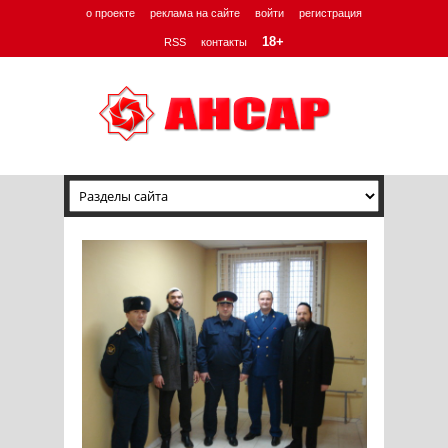
о проекте
реклама на сайте
войти
регистрация
18+
RSS
контакты