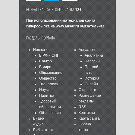
ВОЗРАСТНАЯ КАТЕГОРИЯ САЙТА
18+
При использовании материалов сайта
гиперссылка на
www.ansar.ru
обязательна!
РАЗДЕЛЫ ПОРТАЛА
Новости
Актуально
В РФ и СНГ
Аналитика
Собкор
Персоны
В мире
Прямой
Образование
путь
Общество
История
Экономика
Онлайн
Наука
О проекте
Палитра
Размещение
Здоровый
рекламы
образ жизни
RSS
Объявления
Контакты
Видео
Карта сайта
Аудио
Облако
Библиотека
тегов