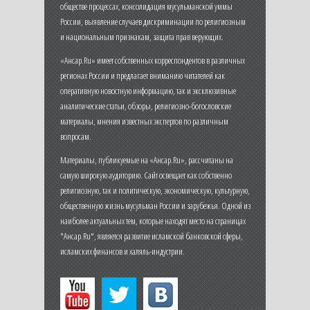
обществе процессах, консолидация мусульманской уммы
России, выявление случаев дискриминации по религиозным
и национальным признакам, защита прав верующих.
«Ансар.Ru» имеет собственных корреспондентов в различных
регионах России и предлагает вниманию читателей как
оперативную новостную информацию, так и эксклюзивные
аналитические статьи, обзоры, религиозно-богословские
материалы, мнения известных экспертов по различным
вопросам.
Материалы, публикуемые на «Ансар.Ru», рассчитаны на
самую широкую аудиторию. Сайт освещает как собственно
религиозную, так и политическую, экономическую, культурную,
общественную жизнь мусульман России и зарубежья. Одной из
наиболее актуальных тем, которые находят место на страницах
"Ансар.Ru", является развитие исламской банковской сферы,
исламских финансов и халяль-индустрии.