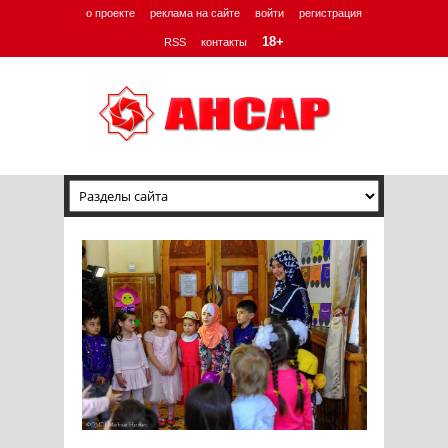
о проекте
реклама на сайте
войти
регистрация
18+
RSS
контакты