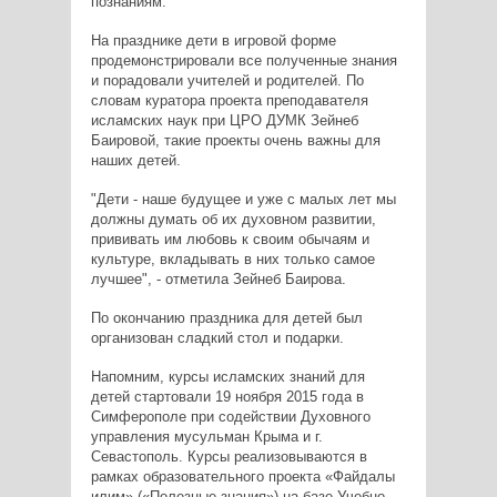
познаниям.
На празднике дети в игровой форме
продемонстрировали все полученные знания
и порадовали учителей и родителей. По
словам куратора проекта преподавателя
исламских наук при ЦРО ДУМК Зейнеб
Баировой, такие проекты очень важны для
наших детей.
"Дети - наше будущее и уже с малых лет мы
должны думать об их духовном развитии,
прививать им любовь к своим обычаям и
культуре, вкладывать в них только самое
лучшее", - отметила Зейнеб Баирова.
По окончанию праздника для детей был
организован сладкий стол и подарки.
Напомним, курсы исламских знаний для
детей стартовали 19 ноября 2015 года в
Симферополе при содействии Духовного
управления мусульман Крыма и г.
Севастополь. Курсы реализовываются в
рамках образовательного проекта «Файдалы
илим» («Полезные знания») на базе Учебно-