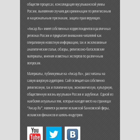
обществе процессах, консолидация мусульманской уммы
России, выявление случаев дискриминации по религиозным
и национальным признакам, защита прав верующих.
«Ансар.Ru» имеет собственных корреспондентов в различных
регионах России и предлагает вниманию читателей как
оперативную новостную информацию, так и эксклюзивные
аналитические статьи, обзоры, религиозно-богословские
материалы, мнения известных экспертов по различным
вопросам.
Материалы, публикуемые на «Ансар.Ru», рассчитаны на
самую широкую аудиторию. Сайт освещает как собственно
религиозную, так и политическую, экономическую, культурную,
общественную жизнь мусульман России и зарубежья. Одной из
наиболее актуальных тем, которые находят место на страницах
"Ансар.Ru", является развитие исламской банковской сферы,
исламских финансов и халяль-индустрии.