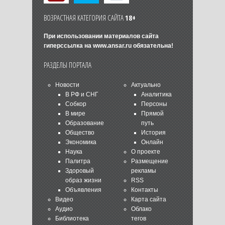
ВОЗРАСТНАЯ КАТЕГОРИЯ САЙТА
18+
При использовании материалов сайта
гиперссылка на
www.ansar.ru
обязательна!
РАЗДЕЛЫ ПОРТАЛА
Новости
Актуально
В РФ и СНГ
Аналитика
Собкор
Персоны
В мире
Прямой
Образование
путь
Общество
История
Экономика
Онлайн
Наука
О проекте
Палитра
Размещение
Здоровый
рекламы
образ жизни
RSS
Объявления
Контакты
Видео
Карта сайта
Аудио
Облако
Библиотека
тегов