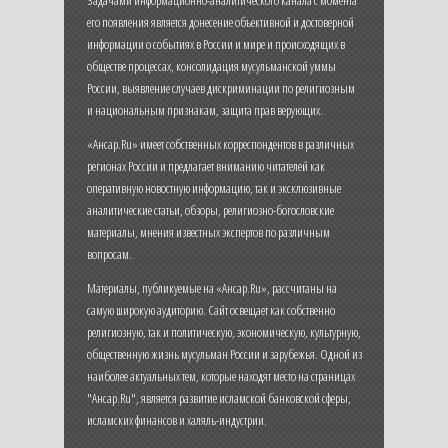
Задачами информационно-аналитического канала с момента
его появления является донесение объективной и достоверной
информации о событиях в России и мире и происходящих в
обществе процессах, консолидация мусульманской уммы
России, выявление случаев дискриминации по религиозным
и национальным признакам, защита прав верующих.
«Ансар.Ru» имеет собственных корреспондентов в различных
регионах России и предлагает вниманию читателей как
оперативную новостную информацию, так и эксклюзивные
аналитические статьи, обзоры, религиозно-богословские
материалы, мнения известных экспертов по различным
вопросам.
Материалы, публикуемые на «Ансар.Ru», рассчитаны на
самую широкую аудиторию. Сайт освещает как собственно
религиозную, так и политическую, экономическую, культурную,
общественную жизнь мусульман России и зарубежья. Одной из
наиболее актуальных тем, которые находят место на страницах
"Ансар.Ru", является развитие исламской банковской сферы,
исламских финансов и халяль-индустрии.