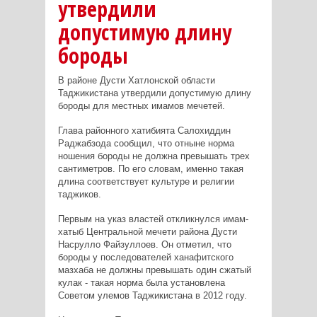
утвердили
допустимую длину
бороды
В районе Дусти Хатлонской области
Таджикистана утвердили допустимую длину
бороды для местных имамов мечетей.
Глава районного хатибията Салохиддин
Раджабзода сообщил, что отныне норма
ношения бороды не должна превышать трех
сантиметров. По его словам, именно такая
длина соответствует культуре и религии
таджиков.
Первым на указ властей откликнулся имам-
хатыб Центральной мечети района Дусти
Насрулло Файзуллоев. Он отметил, что
бороды у последователей ханафитского
мазхаба не должны превышать один сжатый
кулак - такая норма была установлена
Советом улемов Таджикистана в 2012 году.