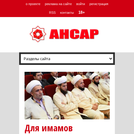
о проекте
реклама на сайте
войти
регистрация
18+
RSS
контакты
Для имамов