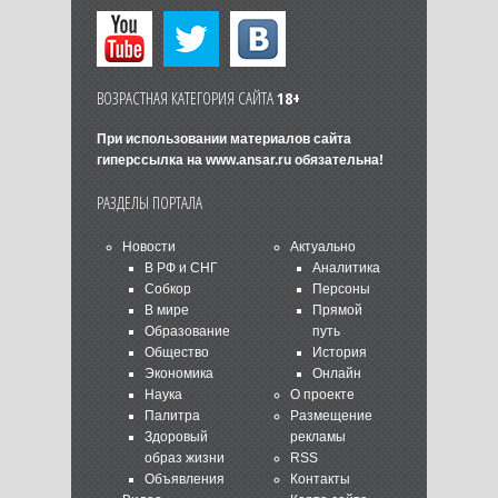
ВОЗРАСТНАЯ КАТЕГОРИЯ САЙТА
18+
При использовании материалов сайта
гиперссылка на
www.ansar.ru
обязательна!
РАЗДЕЛЫ ПОРТАЛА
Новости
Актуально
В РФ и СНГ
Аналитика
Собкор
Персоны
В мире
Прямой
Образование
путь
Общество
История
Экономика
Онлайн
Наука
О проекте
Палитра
Размещение
Здоровый
рекламы
образ жизни
RSS
Объявления
Контакты