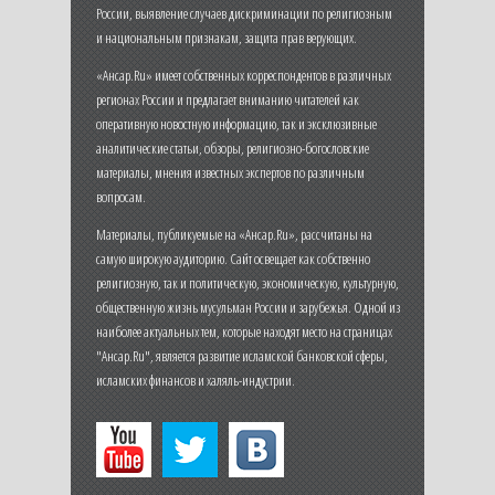
России, выявление случаев дискриминации по религиозным
и национальным признакам, защита прав верующих.
«Ансар.Ru» имеет собственных корреспондентов в различных
регионах России и предлагает вниманию читателей как
оперативную новостную информацию, так и эксклюзивные
аналитические статьи, обзоры, религиозно-богословские
материалы, мнения известных экспертов по различным
вопросам.
Материалы, публикуемые на «Ансар.Ru», рассчитаны на
самую широкую аудиторию. Сайт освещает как собственно
религиозную, так и политическую, экономическую, культурную,
общественную жизнь мусульман России и зарубежья. Одной из
наиболее актуальных тем, которые находят место на страницах
"Ансар.Ru", является развитие исламской банковской сферы,
исламских финансов и халяль-индустрии.