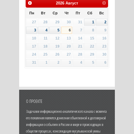
2026
Август
Пн
Вт
Ср
Чт
Пт
Сб
Вс
27
28
29
30
31
1
2
3
4
5
6
7
8
9
10
11
12
13
14
15
16
17
18
19
20
21
22
23
24
25
26
27
28
29
30
31
1
2
3
4
5
6
О ПРОЕКТЕ
Задачами информационно-аналитического канала с момента
его появления является донесение объективной и достоверной
информации о событиях в России и мире и происходящих в
обществе процессах, консолидация мусульманской уммы