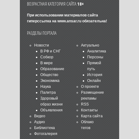
ВОЗРАСТНАЯ КАТЕГОРИЯ САЙТА
18+
При использовании материалов сайта
гиперссылка на
www.ansar.ru
обязательна!
РАЗДЕЛЫ ПОРТАЛА
Новости
Актуально
В РФ и СНГ
Аналитика
Собкор
Персоны
В мире
Прямой
Образование
путь
Общество
История
Экономика
Онлайн
Наука
О проекте
Палитра
Размещение
Здоровый
рекламы
образ жизни
RSS
Объявления
Контакты
Видео
Карта сайта
Аудио
Облако
Библиотека
тегов
Фотогалерея