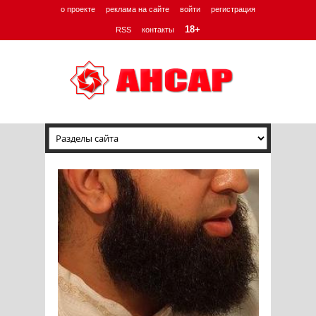
о проекте
реклама на сайте
войти
регистрация
18+
RSS
контакты