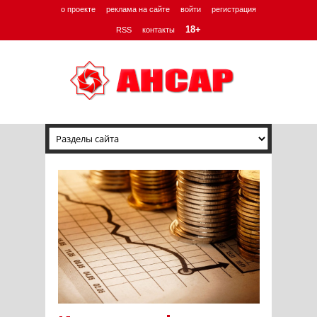
о проекте
реклама на сайте
войти
регистрация
18+
RSS
контакты