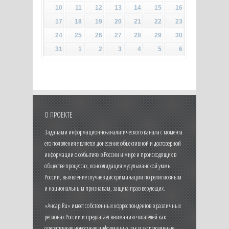
10
11
12
13
14
15
16
17
18
19
20
21
22
23
24
25
26
27
28
29
30
31
1
2
3
4
5
6
О ПРОЕКТЕ
Задачами информационно-аналитического канала с момента
его появления является донесение объективной и достоверной
информации о событиях в России и мире и происходящих в
обществе процессах, консолидация мусульманской уммы
России, выявление случаев дискриминации по религиозным
и национальным признакам, защита прав верующих.
«Ансар.Ru» имеет собственных корреспондентов в различных
регионах России и предлагает вниманию читателей как
оперативную новостную информацию, так и эксклюзивные