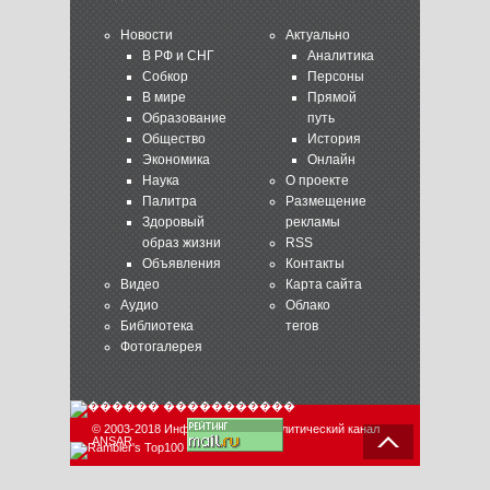
Новости
Актуально
В РФ и СНГ
Аналитика
Собкор
Персоны
В мире
Прямой
Образование
путь
Общество
История
Экономика
Онлайн
Наука
О проекте
Палитра
Размещение
Здоровый
рекламы
образ жизни
RSS
Объявления
Контакты
Видео
Карта сайта
Аудио
Облако
Библиотека
тегов
Фотогалерея
© 2003-2018 Информационно-аналитический канал
ANSAR