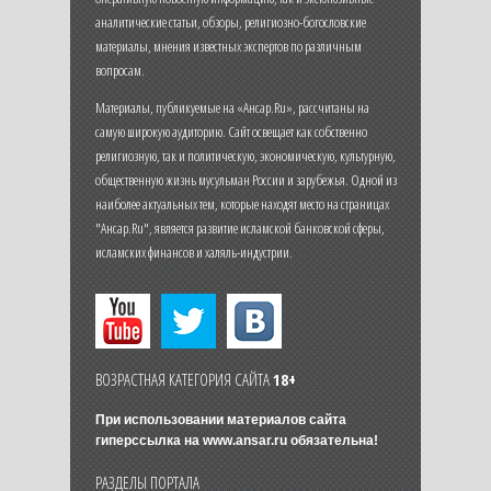
аналитические статьи, обзоры, религиозно-богословские
материалы, мнения известных экспертов по различным
вопросам.
Материалы, публикуемые на «Ансар.Ru», рассчитаны на
самую широкую аудиторию. Сайт освещает как собственно
религиозную, так и политическую, экономическую, культурную,
общественную жизнь мусульман России и зарубежья. Одной из
наиболее актуальных тем, которые находят место на страницах
"Ансар.Ru", является развитие исламской банковской сферы,
исламских финансов и халяль-индустрии.
ВОЗРАСТНАЯ КАТЕГОРИЯ САЙТА
18+
При использовании материалов сайта
гиперссылка на
www.ansar.ru
обязательна!
РАЗДЕЛЫ ПОРТАЛА