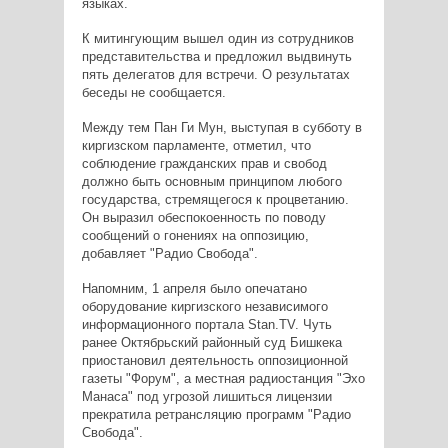
языках.
К митингующим вышел один из сотрудников
представительства и предложил выдвинуть
пять делегатов для встречи. О результатах
беседы не сообщается.
Между тем Пан Ги Мун, выступая в субботу в
киргизском парламенте, отметил, что
соблюдение гражданских прав и свобод
должно быть основным принципом любого
государства, стремящегося к процветанию.
Он выразил обеспокоенность по поводу
сообщений о гонениях на оппозицию,
добавляет "Радио Свобода".
Напомним, 1 апреля было опечатано
оборудование киргизского независимого
информационного портала Stan.TV. Чуть
ранее Октябрьский районный суд Бишкека
приостановил деятельность оппозиционной
газеты "Форум", а местная радиостанция "Эхо
Манаса" под угрозой лишиться лицензии
прекратила ретрансляцию программ "Радио
Свобода".