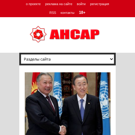
о проекте
реклама на сайте
войти
регистрация
18+
RSS
контакты