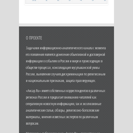
О ПРОЕКТЕ
Задачами информационно-аналитического канала с момента
его появления является донесение объективной и достоверной
информации о событиях в России и мире и происходящих в
обществе процессах, консолидация мусульманской уммы
России, выявление случаев дискриминации по религиозным
и национальным признакам, защита прав верующих.
«Ансар.Ru» имеет собственных корреспондентов в различных
регионах России и предлагает вниманию читателей как
оперативную новостную информацию, так и эксклюзивные
аналитические статьи, обзоры, религиозно-богословские
материалы, мнения известных экспертов по различным
вопросам.