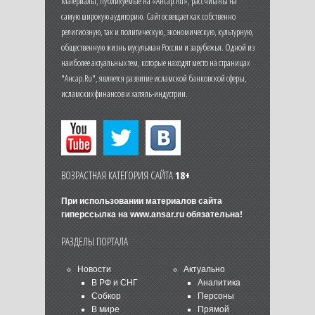
Материалы, публикуемые на «Ансар.Ru», рассчитаны на
самую широкую аудиторию. Сайт освещает как собственно
религиозную, так и политическую, экономическую, культурную,
общественную жизнь мусульман России и зарубежья. Одной из
наиболее актуальных тем, которые находят место на страницах
"Ансар.Ru", является развитие исламской банковской сферы,
исламских финансов и халяль-индустрии.
ВОЗРАСТНАЯ КАТЕГОРИЯ САЙТА
18+
При использовании материалов сайта
гиперссылка на
www.ansar.ru
обязательна!
РАЗДЕЛЫ ПОРТАЛА
Новости
Актуально
В РФ и СНГ
Аналитика
Собкор
Персоны
В мире
Прямой