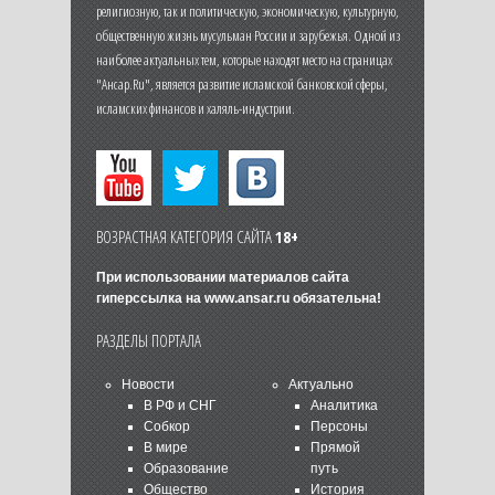
религиозную, так и политическую, экономическую, культурную,
общественную жизнь мусульман России и зарубежья. Одной из
наиболее актуальных тем, которые находят место на страницах
"Ансар.Ru", является развитие исламской банковской сферы,
исламских финансов и халяль-индустрии.
ВОЗРАСТНАЯ КАТЕГОРИЯ САЙТА
18+
При использовании материалов сайта
гиперссылка на
www.ansar.ru
обязательна!
РАЗДЕЛЫ ПОРТАЛА
Новости
Актуально
В РФ и СНГ
Аналитика
Собкор
Персоны
В мире
Прямой
Образование
путь
Общество
История