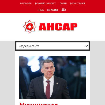
о проекте
реклама на сайте
войти
регистрация
18+
RSS
контакты