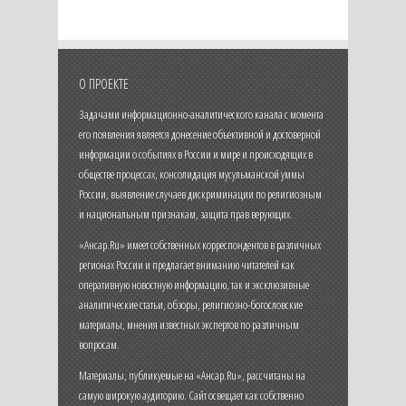
О ПРОЕКТЕ
Задачами информационно-аналитического канала с момента
его появления является донесение объективной и достоверной
информации о событиях в России и мире и происходящих в
обществе процессах, консолидация мусульманской уммы
России, выявление случаев дискриминации по религиозным
и национальным признакам, защита прав верующих.
«Ансар.Ru» имеет собственных корреспондентов в различных
регионах России и предлагает вниманию читателей как
оперативную новостную информацию, так и эксклюзивные
аналитические статьи, обзоры, религиозно-богословские
материалы, мнения известных экспертов по различным
вопросам.
Материалы, публикуемые на «Ансар.Ru», рассчитаны на
самую широкую аудиторию. Сайт освещает как собственно