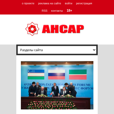
о проекте
реклама на сайте
войти
регистрация
18+
RSS
контакты