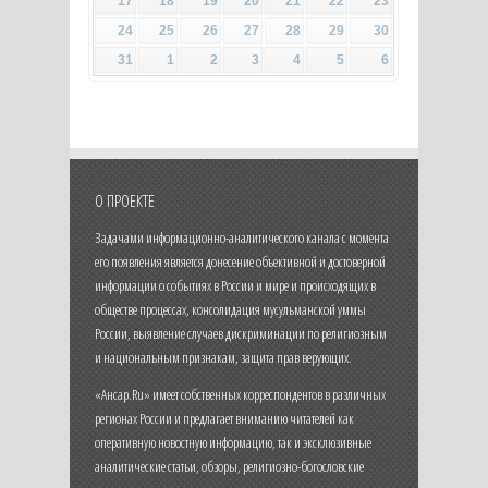
17
18
19
20
21
22
23
24
25
26
27
28
29
30
31
1
2
3
4
5
6
О ПРОЕКТЕ
Задачами информационно-аналитического канала с момента
его появления является донесение объективной и достоверной
информации о событиях в России и мире и происходящих в
обществе процессах, консолидация мусульманской уммы
России, выявление случаев дискриминации по религиозным
и национальным признакам, защита прав верующих.
«Ансар.Ru» имеет собственных корреспондентов в различных
регионах России и предлагает вниманию читателей как
оперативную новостную информацию, так и эксклюзивные
аналитические статьи, обзоры, религиозно-богословские