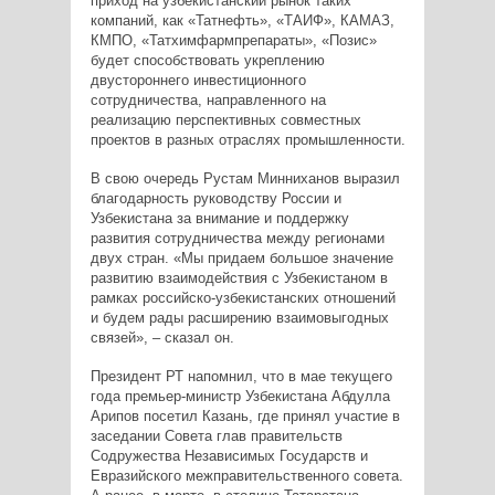
приход на узбекистанский рынок таких
компаний, как «Татнефть», «ТАИФ», КАМАЗ,
КМПО, «Татхимфармпрепараты», «Позис»
будет способствовать укреплению
двустороннего инвестиционного
сотрудничества, направленного на
реализацию перспективных совместных
проектов в разных отраслях промышленности.
В свою очередь Рустам Минниханов выразил
благодарность руководству России и
Узбекистана за внимание и поддержку
развития сотрудничества между регионами
двух стран. «Мы придаем большое значение
развитию взаимодействия с Узбекистаном в
рамках российско-узбекистанских отношений
и будем рады расширению взаимовыгодных
связей», – сказал он.
Президент РТ напомнил, что в мае текущего
года премьер-министр Узбекистана Абдулла
Арипов посетил Казань, где принял участие в
заседании Совета глав правительств
Содружества Независимых Государств и
Евразийского межправительственного совета.