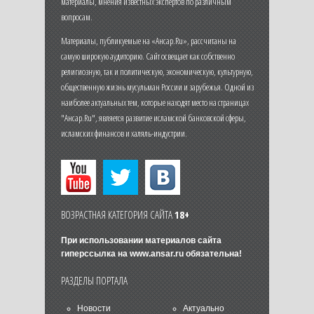
материалы, мнения известных экспертов по различным
вопросам.
Материалы, публикуемые на «Ансар.Ru», рассчитаны на
самую широкую аудиторию. Сайт освещает как собственно
религиозную, так и политическую, экономическую, культурную,
общественную жизнь мусульман России и зарубежья. Одной из
наиболее актуальных тем, которые находят место на страницах
"Ансар.Ru", является развитие исламской банковской сферы,
исламских финансов и халяль-индустрии.
ВОЗРАСТНАЯ КАТЕГОРИЯ САЙТА
18+
При использовании материалов сайта
гиперссылка на
www.ansar.ru
обязательна!
РАЗДЕЛЫ ПОРТАЛА
Новости
Актуально