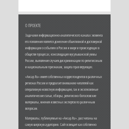
О ПРОЕКТЕ
Задачами информационно-аналитического канала с момента
его появления является донесение объективной и достоверной
информации о событиях в России и мире и происходящих в
обществе процессах, консолидация мусульманской уммы
России, выявление случаев дискриминации по религиозным
и национальным признакам, защита прав верующих.
«Ансар.Ru» имеет собственных корреспондентов в различных
регионах России и предлагает вниманию читателей как
оперативную новостную информацию, так и эксклюзивные
аналитические статьи, обзоры, религиозно-богословские
материалы, мнения известных экспертов по различным
вопросам.
Материалы, публикуемые на «Ансар.Ru», рассчитаны на
самую широкую аудиторию. Сайт освещает как собственно