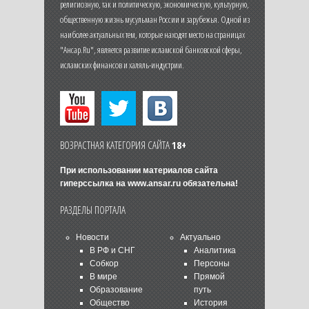
религиозную, так и политическую, экономическую, культурную,
общественную жизнь мусульман России и зарубежья. Одной из
наиболее актуальных тем, которые находят место на страницах
"Ансар.Ru", является развитие исламской банковской сферы,
исламских финансов и халяль-индустрии.
ВОЗРАСТНАЯ КАТЕГОРИЯ САЙТА
18+
При использовании материалов сайта
гиперссылка на
www.ansar.ru
обязательна!
РАЗДЕЛЫ ПОРТАЛА
Новости
Актуально
В РФ и СНГ
Аналитика
Собкор
Персоны
В мире
Прямой
Образование
путь
Общество
История