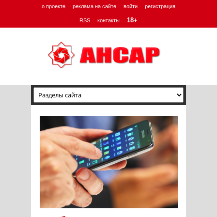
о проекте
реклама на сайте
войти
регистрация
18+
RSS
контакты