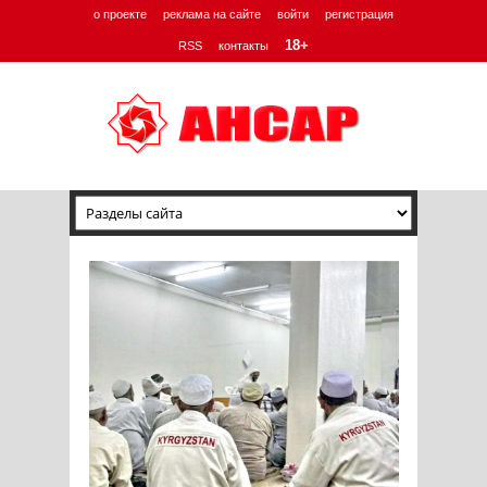
о проекте
реклама на сайте
войти
регистрация
18+
RSS
контакты