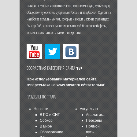
религиозную, так и политическую, экономическую, культурную,
общественную жизнь мусульман России и зарубежья. Одной из
наиболее актуальных тем, которые находят место на страницах
"Ансар.Ru", является развитие исламской банковской сферы,
исламских финансов и халяль-индустрии.
ВОЗРАСТНАЯ КАТЕГОРИЯ САЙТА
18+
При использовании материалов сайта
гиперссылка на
www.ansar.ru
обязательна!
РАЗДЕЛЫ ПОРТАЛА
Новости
Актуально
В РФ и СНГ
Аналитика
Собкор
Персоны
В мире
Прямой
Образование
путь