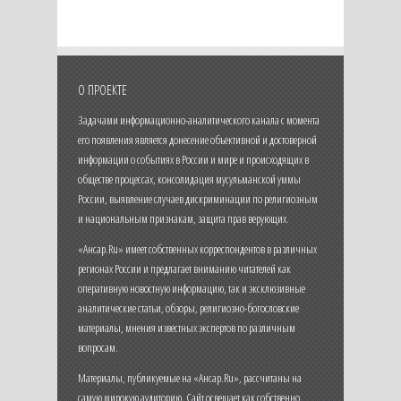
О ПРОЕКТЕ
Задачами информационно-аналитического канала с момента
его появления является донесение объективной и достоверной
информации о событиях в России и мире и происходящих в
обществе процессах, консолидация мусульманской уммы
России, выявление случаев дискриминации по религиозным
и национальным признакам, защита прав верующих.
«Ансар.Ru» имеет собственных корреспондентов в различных
регионах России и предлагает вниманию читателей как
оперативную новостную информацию, так и эксклюзивные
аналитические статьи, обзоры, религиозно-богословские
материалы, мнения известных экспертов по различным
вопросам.
Материалы, публикуемые на «Ансар.Ru», рассчитаны на
самую широкую аудиторию. Сайт освещает как собственно