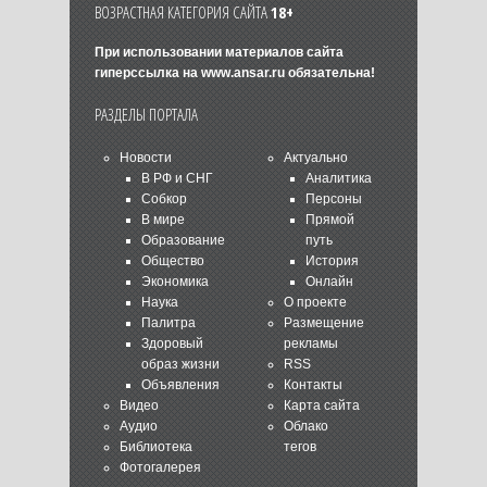
ВОЗРАСТНАЯ КАТЕГОРИЯ САЙТА
18+
При использовании материалов сайта
гиперссылка на
www.ansar.ru
обязательна!
РАЗДЕЛЫ ПОРТАЛА
Новости
Актуально
В РФ и СНГ
Аналитика
Собкор
Персоны
В мире
Прямой
Образование
путь
Общество
История
Экономика
Онлайн
Наука
О проекте
Палитра
Размещение
Здоровый
рекламы
образ жизни
RSS
Объявления
Контакты
Видео
Карта сайта
Аудио
Облако
Библиотека
тегов
Фотогалерея