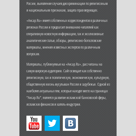
России, выявление случаев дискриминации по религиозным
и национальным признакам, защита прав верующих.
«Ансар.Ru» имеет собственных корреспондентов в различных
регионах России и предлагает вниманию читателей как
оперативную новостную информацию, так и эксклюзивные
аналитические статьи, обзоры, религиозно-богословские
материалы, мнения известных экспертов по различным
вопросам.
Материалы, публикуемые на «Ансар.Ru», рассчитаны на
самую широкую аудиторию. Сайт освещает как собственно
религиозную, так и политическую, экономическую, культурную,
общественную жизнь мусульман России и зарубежья. Одной из
наиболее актуальных тем, которые находят место на страницах
"Ансар.Ru", является развитие исламской банковской сферы,
исламских финансов и халяль-индустрии.