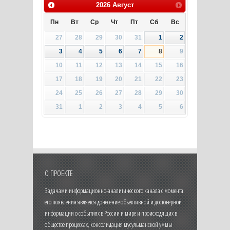
2026
Август
Пн
Вт
Ср
Чт
Пт
Сб
Вс
27
28
29
30
31
1
2
3
4
5
6
7
8
9
10
11
12
13
14
15
16
17
18
19
20
21
22
23
24
25
26
27
28
29
30
31
1
2
3
4
5
6
О ПРОЕКТЕ
Задачами информационно-аналитического канала с момента
его появления является донесение объективной и достоверной
информации о событиях в России и мире и происходящих в
обществе процессах, консолидация мусульманской уммы