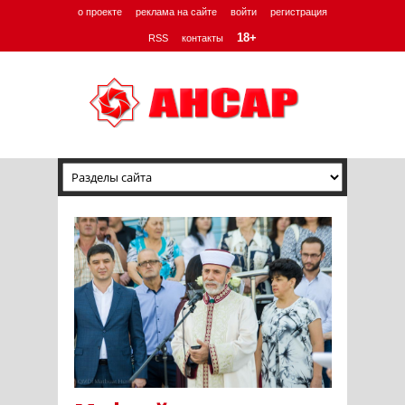
о проекте
реклама на сайте
войти
регистрация
18+
RSS
контакты