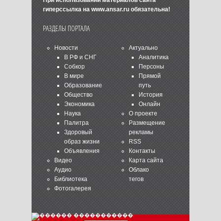
При использовании материалов сайта
гиперссылка на
www.ansar.ru
обязательна!
РАЗДЕЛЫ ПОРТАЛА
Новости
Актуально
В РФ и СНГ
Аналитика
Собкор
Персоны
В мире
Прямой
Образование
путь
Общество
История
Экономика
Онлайн
Наука
О проекте
Палитра
Размещение
Здоровый
рекламы
образ жизни
RSS
Объявления
Контакты
Видео
Карта сайта
Аудио
Облако
Библиотека
тегов
Фотогалерея