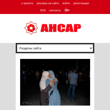
о проекте
реклама на сайте
войти
регистрация
18+
RSS
контакты