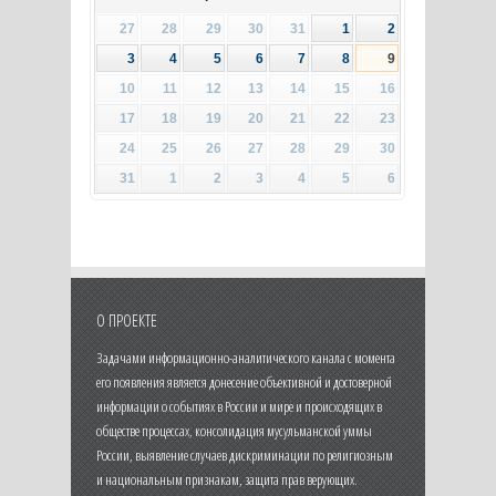
27
28
29
30
31
1
2
3
4
5
6
7
8
9
10
11
12
13
14
15
16
17
18
19
20
21
22
23
24
25
26
27
28
29
30
31
1
2
3
4
5
6
О ПРОЕКТЕ
Задачами информационно-аналитического канала с момента
его появления является донесение объективной и достоверной
информации о событиях в России и мире и происходящих в
обществе процессах, консолидация мусульманской уммы
России, выявление случаев дискриминации по религиозным
и национальным признакам, защита прав верующих.