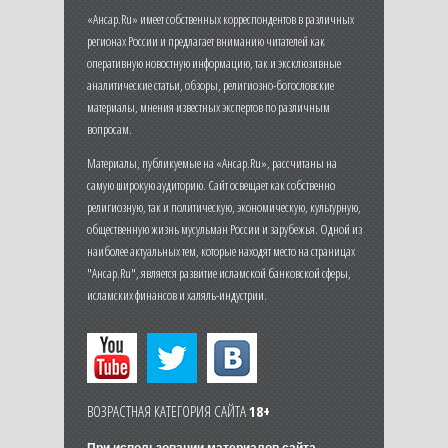
«Ансар.Ru» имеет собственных корреспондентов в различных
регионах России и предлагает вниманию читателей как
оперативную новостную информацию, так и эксклюзивные
аналитические статьи, обзоры, религиозно-богословские
материалы, мнения известных экспертов по различным
вопросам.
Материалы, публикуемые на «Ансар.Ru», рассчитаны на
самую широкую аудиторию. Сайт освещает как собственно
религиозную, так и политическую, экономическую, культурную,
общественную жизнь мусульман России и зарубежья. Одной из
наиболее актуальных тем, которые находят место на страницах
"Ансар.Ru", является развитие исламской банковской сферы,
исламских финансов и халяль-индустрии.
ВОЗРАСТНАЯ КАТЕГОРИЯ САЙТА
18+