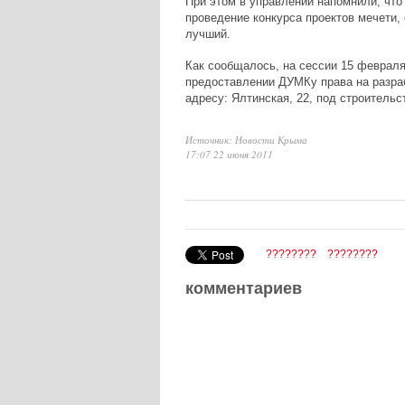
При этом в управлении напомнили, что
проведение конкурса проектов мечети,
лучший.
Как сообщалось, на сессии 15 феврал
предоставлении ДУМКу права на разраб
адресу: Ялтинская, 22, под строительс
Источник: Новости Крыма
17:07 22 июня 2011
????????
????????
комментариев