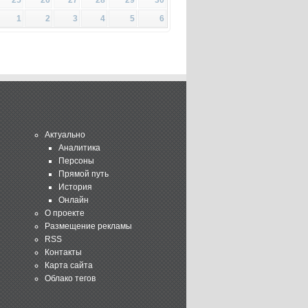
1
2
3
4
5
6
Актуально
Аналитика
Персоны
Прямой путь
История
Онлайн
О проекте
Размещение рекламы
RSS
Контакты
Карта сайта
Облако тегов