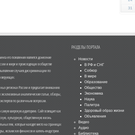
31
РАЗДЕЛЫ ПОРТАЛА
нта его появления является донесение
Новости
ссии и мире и происходящих в обществе
В РФ и СНГ
 выявление случаев дискриминации по
Собкор
В мире
 верующих.
Образование
чных регионах России и предлагает вниманию
Общество
и эксклюзивные аналитические статьи, обзоры,
Экономика
Наука
 экспертов по различным вопросам.
Палитра
 самую широкую аудиторию. Сайт освещает как
Здоровый образ жизни
Объявления
ескую, культурную, общественную жизнь
Видео
льных тем, которые находят место на страницах
Аудио
еры, исламских финансов и халяль-индустрии.
Библиотека