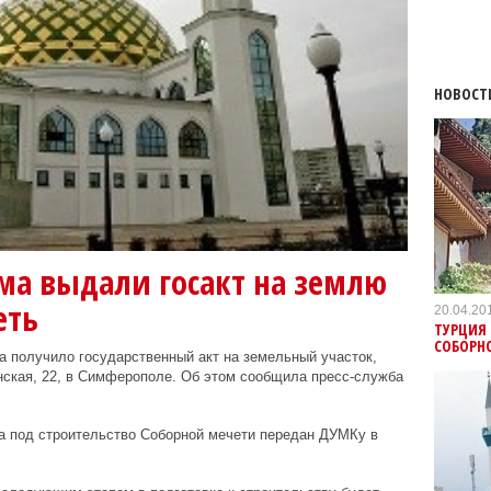
НОВОСТ
а выдали госакт на землю
еть
20.04.20
ТУРЦИЯ 
СОБОРН
 получило государственный акт на земельный участок,
нская, 22, в Симферополе. Об этом сообщила пресс-служба
а под строительство Соборной мечети передан ДУМКу в