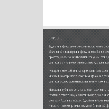
О ПРОЕКТЕ
Задачами информационно-аналитического канала с моме
объективной и достоверной информации о событиях в Ро
процессах, консолидация мусульманской уммы России,
религиозным и национальным признакам, защита прав
«Ансар.Ru» имеет собственных корреспондентов в разли
читателей как оперативную новостную информацию, так 
религиозно-богословские материалы, мнения известных
Материалы, публикуемые на «Ансар.Ru», рассчитаны на
собственно религиозную, так и политическую, экономич
мусульман России и зарубежья. Одной из наиболее актуа
"Ансар.Ru", является развитие исламской банковской сф