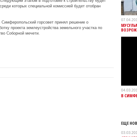
 следующим этапом в подготовке к строительству будет
 среди которых специальной комиссией будет отобран
07.04.20
я Симферопольский горсовет принял решение о
МУСУЛЬ
отку проекта землеустройства земельного участка по
ВОЗРОЖ
тво Соборной мечети.
04.03.20
В СИМФЕ
ЕЩЕ НОВ
03.03.20