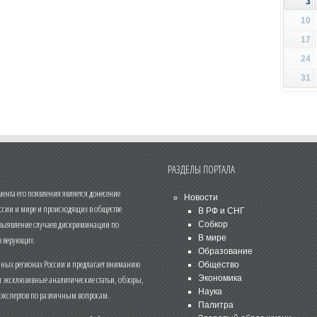
3
10
17
24
31
РАЗДЕЛЫ ПОРТАЛА
нта его появления является донесение
Новости
ссии и мире и происходящих в обществе
В РФ и СНГ
 выявление случаев дискриминации по
Собкор
В мире
 верующих.
Образование
чных регионах России и предлагает вниманию
Общество
и эксклюзивные аналитические статьи, обзоры,
Экономика
Наука
 экспертов по различным вопросам.
Палитра