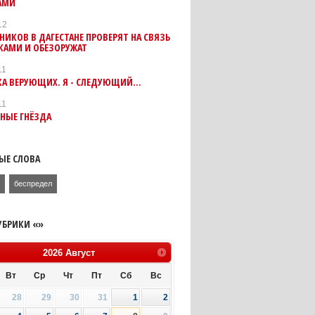
АМИ
12
ИКОВ В ДАГЕСТАНЕ ПРОВЕРЯТ НА СВЯЗЬ
КАМИ И ОБЕЗОРУЖАТ
11
А ВЕРУЮЩИХ. Я - СЛЕДУЮЩИЙ...
11
НЫЕ ГНЁЗДА
ЫЕ СЛОВА
н
беспредел
УБРИКИ «»
2026
Август
Вт
Ср
Чт
Пт
Сб
Вс
28
29
30
31
1
2