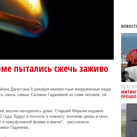
НОВОСТ
рме пытались сжечь заживо
29.11.20
айона Дагестана 8 декабря неизвестные вооруженные люди
МИТИНГ
ь сжечь семью Салимат Гаджиевой из семи человек, об
ПРОШЕЛ 
тних внучек находились дома. Старшей Марьям недавно
 года. Вдруг в полночь в комнату, взломав дверь и окно,
 в камуфляжной форме и маске", - рассказала
имат Гаджиева.