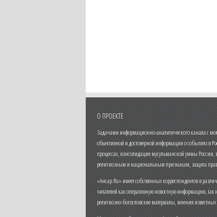
О ПРОЕКТЕ
Задачами информационно-аналитического канала с моме
объективной и достоверной информации о событиях в Ро
процессах, консолидация мусульманской уммы России,
религиозным и национальным признакам, защита прав
«Ансар.Ru» имеет собственных корреспондентов в разли
читателей как оперативную новостную информацию, так 
религиозно-богословские материалы, мнения известных