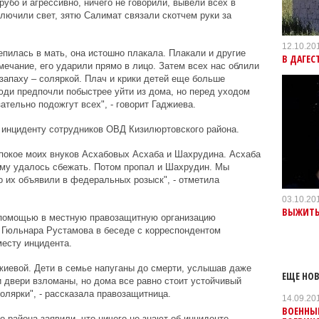
рубо и агрессивно, ничего не говорили, вывели всех в
лючили свет, зятю Салимат связали скотчем руки за
12.10.20
епилась в мать, она истошно плакала. Плакали и другие
В ДАГЕС
мечание, его ударили прямо в лицо. Затем всех нас облили
запаху – соляркой. Плач и крики детей еще больше
юди предпочли побыстрее уйти из дома, но перед уходом
ательно подожгут всех", - говорит Гаджиева.
 инциденту сотрудников ОВД Кизилюртовского района.
 покое моих внуков Асхабовых Асхаба и Шахрудина. Асхаба
ему удалось сбежать. Потом пропал и Шахрудин. Мы
но их объявили в федеральных розыск", - отметила
03.10.20
ВЫЖИТЬ,
а помощью в местную правозащитную организацию
 Гюльнара Рустамова в беседе с корреспондентом
месту инцидента.
жиевой. Дети в семье напуганы до смерти, услышав даже
ЕЩЕ НОВ
и двери взломаны, но дома все равно стоит устойчивый
солярки", - рассказала правозащитница.
14.09.20
ВОЕННЫЕ
 района заявили, что ничего не знают об инциденте.