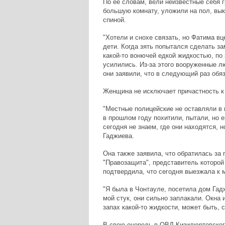
По ее словам, вели неизвестные себя г
большую комнату, уложили на пол, вык
спиной.
"Хотели и снохе связать, но Фатима вц
дети. Когда зять попытался сделать за
какой-то вонючей едкой жидкостью, по 
усилились. Из-за этого вооруженные л
они заявили, что в следующий раз обяз
Женщина не исключает причастность к
"Местные полицейские не оставляли в
в прошлом году похитили, пытали, но 
сегодня не знаем, где они находятся, 
Гаджиева.
Она также заявила, что обратилась з
"Правозащита", представитель которой
подтвердила, что сегодня выезжала к 
"Я была в Чонтауле, посетила дом Гад
мой стук, они сильно заплакали. Окна 
запах какой-то жидкости, может быть, 
В свою очередь в ОВД Кизилюртовского