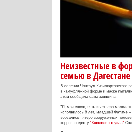
Неизвестные в фо
семью в Дагестане
В селении Чонтаул Кизилюртовского р
в камуфляжной форме и маске пыталис
этом сообщила сама женщина.
"Я, моя сноха, зять и четверо малоле
исполнилось 8 лет, младшей Фатиме – 2
ворвались пятеро вооруженных человек
корреспонденту
"Кавказского узла"
Сал