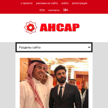
о проекте
реклама на сайте
войти
регистрация
18+
RSS
контакты