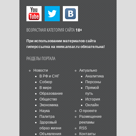
ВОЗРАСТНАЯ КАТЕГОРИЯ САЙТА
18+
При использовании материалов сайта
гиперссылка на
www.ansar.ru
обязательна!
РАЗДЕЛЫ ПОРТАЛА
Новости
Актуально
В РФ и СНГ
Аналитика
Собкор
Персоны
В мире
Прямой
Образование
путь
Общество
История
Экономика
Онлайн
Наука
О проекте
Палитра
Размещение
Здоровый
рекламы
образ жизни
RSS
Объявления
Контакты