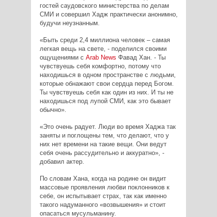
гостей саудовского министерства по делам
СМИ и совершил Хадж практически анонимно,
будучи неузнанным.
«Быть среди 2,4 миллиона человек – самая
легкая вещь на свете, - поделился своими
ощущениями с
Arab News
Фавад Хан. -
Ты
чувствуешь себя комфортно, потому что
находишься в одном пространстве с людьми,
которые обнажают свои сердца перед Богом.
Ты чувствуешь себя как один из них. И ты не
находишься под лупой СМИ, как это бывает
обычно».
«Это очень радует. Люди во время Хаджа так
заняты и поглощены тем, что делают, что у
них нет времени на такие вещи. Они ведут
себя очень рассудительно и аккуратно», -
добавил актер.
По словам Хана, когда на родине он видит
массовые проявления любви поклонников к
себе, он испытывает страх, так как именно
такого надуманного «возвышения» и стоит
опасаться мусульманину.