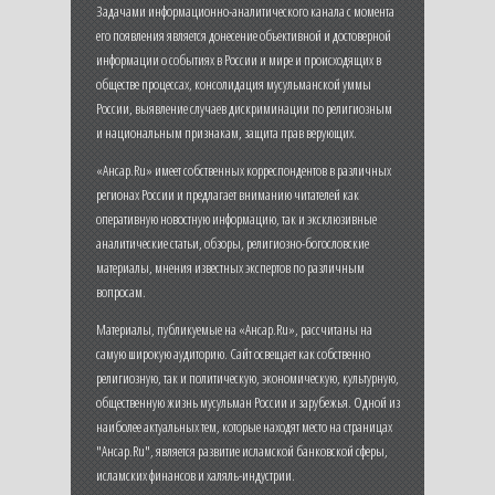
Задачами информационно-аналитического канала с момента
его появления является донесение объективной и достоверной
информации о событиях в России и мире и происходящих в
обществе процессах, консолидация мусульманской уммы
России, выявление случаев дискриминации по религиозным
и национальным признакам, защита прав верующих.
«Ансар.Ru» имеет собственных корреспондентов в различных
регионах России и предлагает вниманию читателей как
оперативную новостную информацию, так и эксклюзивные
аналитические статьи, обзоры, религиозно-богословские
материалы, мнения известных экспертов по различным
вопросам.
Материалы, публикуемые на «Ансар.Ru», рассчитаны на
самую широкую аудиторию. Сайт освещает как собственно
религиозную, так и политическую, экономическую, культурную,
общественную жизнь мусульман России и зарубежья. Одной из
наиболее актуальных тем, которые находят место на страницах
"Ансар.Ru", является развитие исламской банковской сферы,
исламских финансов и халяль-индустрии.