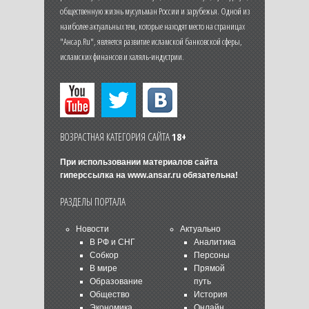
общественную жизнь мусульман России и зарубежья. Одной из
наиболее актуальных тем, которые находят место на страницах
"Ансар.Ru", является развитие исламской банковской сферы,
исламских финансов и халяль-индустрии.
ВОЗРАСТНАЯ КАТЕГОРИЯ САЙТА
18+
При использовании материалов сайта
гиперссылка на
www.ansar.ru
обязательна!
РАЗДЕЛЫ ПОРТАЛА
Новости
Актуально
В РФ и СНГ
Аналитика
Собкор
Персоны
В мире
Прямой
Образование
путь
Общество
История
Экономика
Онлайн