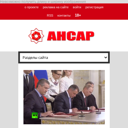
Невозможно получить длину и ширину изображения
о проекте
реклама на сайте
войти
регистрация
18+
RSS
контакты