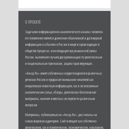
О ПРОЕКТЕ
Задачами информационно-аналитического канала с момента
его появления является донесение объективной и достоверной
информации о событиях в России и мире и происходящих в
обществе процессах, консолидация мусульманской уммы
России, выявление случаев дискриминации по религиозным
и национальным признакам, защита прав верующих.
«Ансар.Ru» имеет собственных корреспондентов в различных
регионах России и предлагает вниманию читателей как
оперативную новостную информацию, так и эксклюзивные
аналитические статьи, обзоры, религиозно-богословские
материалы, мнения известных экспертов по различным
вопросам.
Материалы, публикуемые на «Ансар.Ru», рассчитаны на
самую широкую аудиторию. Сайт освещает как собственно
религиозную, так и политическую, экономическую, культурную,