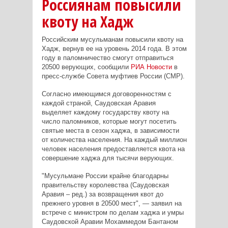
Россиянам повысили
квоту на Хадж
Российским мусульманам повысили квоту на
Хадж, вернув ее на уровень 2014 года. В этом
году в паломничество смогут отправиться
20500 верующих, сообщили
РИА Новости
в
пресс-службе Совета муфтиев России (СМР).
Согласно имеющимся договоренностям с
каждой страной, Саудовская Аравия
выделяет каждому государству квоту на
число паломников, которые могут посетить
святые места в сезон хаджа, в зависимости
от количества населения. На каждый миллион
человек населения предоставляется квота на
совершение хаджа для тысячи верующих.
"Мусульмане России крайне благодарны
правительству королевства (Саудовская
Аравия – ред.) за возвращения квот до
прежнего уровня в 20500 мест", — заявил на
встрече с министром по делам хаджа и умры
Саудовской Аравии Мохаммедом Бантаном