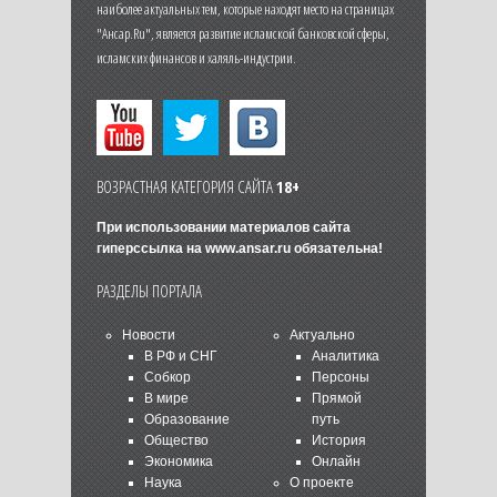
наиболее актуальных тем, которые находят место на страницах
"Ансар.Ru", является развитие исламской банковской сферы,
исламских финансов и халяль-индустрии.
ВОЗРАСТНАЯ КАТЕГОРИЯ САЙТА
18+
При использовании материалов сайта
гиперссылка на
www.ansar.ru
обязательна!
РАЗДЕЛЫ ПОРТАЛА
Новости
Актуально
В РФ и СНГ
Аналитика
Собкор
Персоны
В мире
Прямой
Образование
путь
Общество
История
Экономика
Онлайн
Наука
О проекте