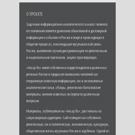
О ПРОЕКТЕ
Задачами информационно-аналитического канала с момента
его появления является донесение объективной и достоверной
информации о событиях в России и мире и происходящих в
обществе процессах, консолидация мусульманской уммы
России, выявление случаев дискриминации по религиозным
и национальным признакам, защита прав верующих.
«Ансар.Ru» имеет собственных корреспондентов в различных
регионах России и предлагает вниманию читателей как
оперативную новостную информацию, так и эксклюзивные
аналитические статьи, обзоры, религиозно-богословские
материалы, мнения известных экспертов по различным
вопросам.
Материалы, публикуемые на «Ансар.Ru», рассчитаны на
самую широкую аудиторию. Сайт освещает как собственно
религиозную, так и политическую, экономическую, культурную,
общественную жизнь мусульман России и зарубежья. Одной из