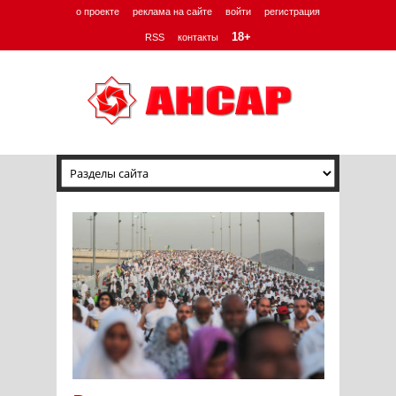
о проекте
реклама на сайте
войти
регистрация
18+
RSS
контакты