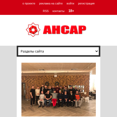
о проекте
реклама на сайте
войти
регистрация
18+
RSS
контакты