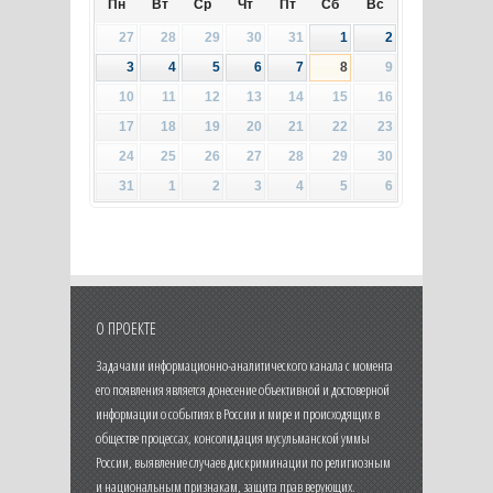
Пн
Вт
Ср
Чт
Пт
Сб
Вс
27
28
29
30
31
1
2
3
4
5
6
7
8
9
10
11
12
13
14
15
16
17
18
19
20
21
22
23
24
25
26
27
28
29
30
31
1
2
3
4
5
6
О ПРОЕКТЕ
Задачами информационно-аналитического канала с момента
его появления является донесение объективной и достоверной
информации о событиях в России и мире и происходящих в
обществе процессах, консолидация мусульманской уммы
России, выявление случаев дискриминации по религиозным
и национальным признакам, защита прав верующих.