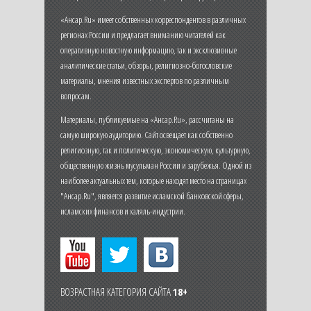
«Ансар.Ru» имеет собственных корреспондентов в различных
регионах России и предлагает вниманию читателей как
оперативную новостную информацию, так и эксклюзивные
аналитические статьи, обзоры, религиозно-богословские
материалы, мнения известных экспертов по различным
вопросам.
Материалы, публикуемые на «Ансар.Ru», рассчитаны на
самую широкую аудиторию. Сайт освещает как собственно
религиозную, так и политическую, экономическую, культурную,
общественную жизнь мусульман России и зарубежья. Одной из
наиболее актуальных тем, которые находят место на страницах
"Ансар.Ru", является развитие исламской банковской сферы,
исламских финансов и халяль-индустрии.
ВОЗРАСТНАЯ КАТЕГОРИЯ САЙТА
18+