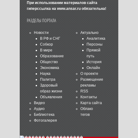
При использовании материалов сайта
гиперссылка на
www.ansar.ru
обязательна!
РАЗДЕЛЫ ПОРТАЛА
Новости
Актуально
В РФ и СНГ
Аналитика
Собкор
Персоны
В мире
Прямой
Образование
путь
Общество
История
Экономика
Онлайн
Наука
О проекте
Палитра
Размещение
Здоровый
рекламы
образ жизни
RSS
Объявления
Контакты
Видео
Карта сайта
Аудио
Облако
Библиотека
тегов
Фотогалерея