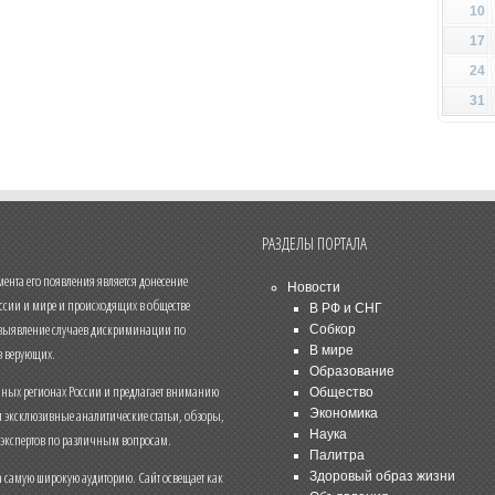
10
17
24
31
РАЗДЕЛЫ ПОРТАЛА
нта его появления является донесение
Новости
ссии и мире и происходящих в обществе
В РФ и СНГ
 выявление случаев дискриминации по
Собкор
В мире
 верующих.
Образование
чных регионах России и предлагает вниманию
Общество
и эксклюзивные аналитические статьи, обзоры,
Экономика
Наука
 экспертов по различным вопросам.
Палитра
 самую широкую аудиторию. Сайт освещает как
Здоровый образ жизни