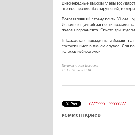
Внеочередные выборы главы государст
что все прошло без нарушений, в откры
Возглавлявший страну почти 30 лет Ну
Исполняющим обязанности президента 
палаты парламента. Спустя три недели
В Казахстане президента избирают на п
состоявшимся в любом случае. Для по
голосов избирателей.
Источник: Риа Новости
10:15 10 июня 2019
????????
????????
комментариев