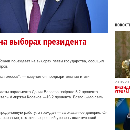
НОВОСТ
на выборах президента
окаев побеждает на выборах главы государства, сообщил
тров.
а голосов", — озвучил он предварительные итоги
23.05.20
ПРЕЗИДЕ
УГРОЗЫ
латы парламента Дания Еспаева набрала 5,2 процента
ятель Амиржан Косанов —16,2 процента. Всего было семь
проделанную работу, а граждан — за оказанное доверие. Он
лосование, отметив возросший уровень политической