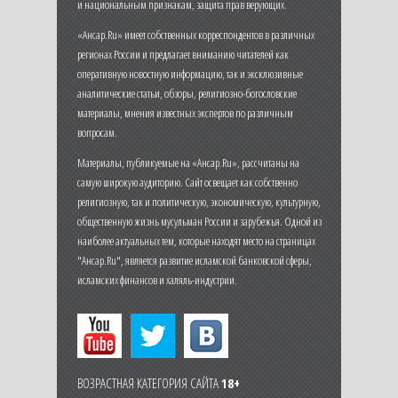
и национальным признакам, защита прав верующих.
«Ансар.Ru» имеет собственных корреспондентов в различных
регионах России и предлагает вниманию читателей как
оперативную новостную информацию, так и эксклюзивные
аналитические статьи, обзоры, религиозно-богословские
материалы, мнения известных экспертов по различным
вопросам.
Материалы, публикуемые на «Ансар.Ru», рассчитаны на
самую широкую аудиторию. Сайт освещает как собственно
религиозную, так и политическую, экономическую, культурную,
общественную жизнь мусульман России и зарубежья. Одной из
наиболее актуальных тем, которые находят место на страницах
"Ансар.Ru", является развитие исламской банковской сферы,
исламских финансов и халяль-индустрии.
ВОЗРАСТНАЯ КАТЕГОРИЯ САЙТА
18+