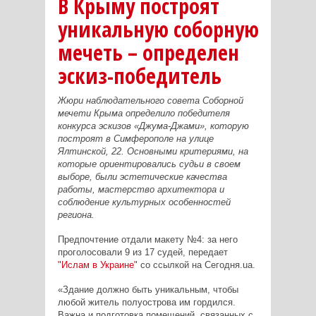
В Крыму построят
уникальную соборную
мечеть – определен
эскиз-победитель
Жюри наблюдательного совета Соборной
мечети Крыма определило победителя
конкурса эскизов «Джума-Джами», которую
построят в Симферополе на улице
Ялтинской, 22. Основными критериями, на
которые ориентировались судьи в своем
выборе, были эстетические качества
работы, мастерство архитектора и
соблюдение культурных особенностей
региона.
Предпочтение отдали макету №4: за него
проголосовали 9 из 17 судей, передает
"Ислам в Украине"
со ссылкой на Сегодня.ua.
«Здание должно быть уникальным, чтобы
любой житель полуострова им гордился.
Важна и подготовка помещений, связанных с