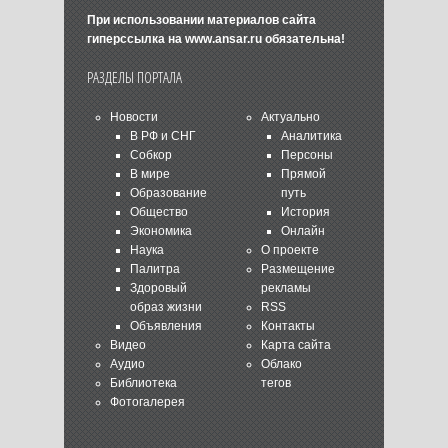
При использовании материалов сайта
гиперссылка на
www.ansar.ru
обязательна!
РАЗДЕЛЫ ПОРТАЛА
Новости
Актуально
В РФ и СНГ
Аналитика
Собкор
Персоны
В мире
Прямой
Образование
путь
Общество
История
Экономика
Онлайн
Наука
О проекте
Палитра
Размещение
Здоровый
рекламы
образ жизни
RSS
Объявления
Контакты
Видео
Карта сайта
Аудио
Облако
Библиотека
тегов
Фотогалерея