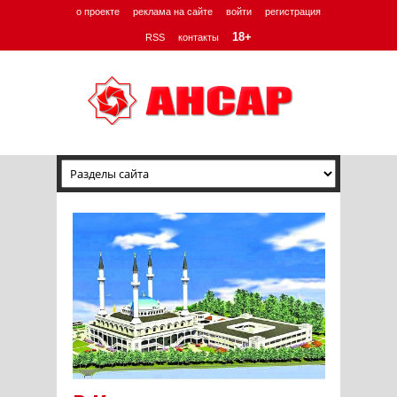
о проекте
реклама на сайте
войти
регистрация
18+
RSS
контакты