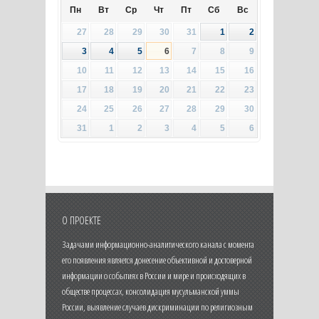
Пн
Вт
Ср
Чт
Пт
Сб
Вс
27
28
29
30
31
1
2
3
4
5
6
7
8
9
10
11
12
13
14
15
16
17
18
19
20
21
22
23
24
25
26
27
28
29
30
31
1
2
3
4
5
6
О ПРОЕКТЕ
Задачами информационно-аналитического канала с момента
его появления является донесение объективной и достоверной
информации о событиях в России и мире и происходящих в
обществе процессах, консолидация мусульманской уммы
России, выявление случаев дискриминации по религиозным