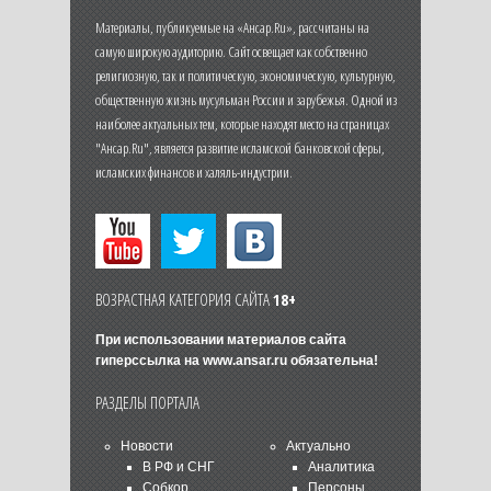
Материалы, публикуемые на «Ансар.Ru», рассчитаны на
самую широкую аудиторию. Сайт освещает как собственно
религиозную, так и политическую, экономическую, культурную,
общественную жизнь мусульман России и зарубежья. Одной из
наиболее актуальных тем, которые находят место на страницах
"Ансар.Ru", является развитие исламской банковской сферы,
исламских финансов и халяль-индустрии.
ВОЗРАСТНАЯ КАТЕГОРИЯ САЙТА
18+
При использовании материалов сайта
гиперссылка на
www.ansar.ru
обязательна!
РАЗДЕЛЫ ПОРТАЛА
Новости
Актуально
В РФ и СНГ
Аналитика
Собкор
Персоны