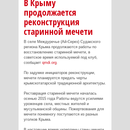
В Крыму
продолжается
реконструкция
старинной мечети
В селе Междуречье (Ай-Серез) Судакского
региона Крыма продолжаются работы по
восстановлению старинной мечети, в
советское время используемой под клуб,
сообщает
qmdi.org
.
По задумке инициаторов реконструкции,
мечети планируется придать черты
крымскотатарской традиционной архитектуры.
Реставрация старинной мечети началась
осенью 2015 года Работы ведутся усилиями
уроженцев села, местных жителей и
мусульманской общины. Пожертвования для
мечети понемногу поступаются из разных
уголков Крыма.
В настоящее время укреплены стены мечети,