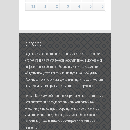
31
1
2
3
4
5
6
О ПРОЕКТЕ
Задачами информационно-аналитического канала с момента
его появления является донесение объективной и достоверной
информации о событиях в России и мире и происходящих в
обществе процессах, консолидация мусульманской уммы
России, выявление случаев дискриминации по религиозным
и национальным признакам, защита прав верующих.
«Ансар.Ru» имеет собственных корреспондентов в различных
регионах России и предлагает вниманию читателей как
оперативную новостную информацию, так и эксклюзивные
аналитические статьи, обзоры, религиозно-богословские
материалы, мнения известных экспертов по различным
вопросам.