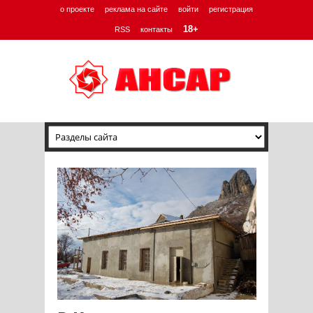
о проекте
реклама на сайте
войти
регистрация
18+
RSS
контакты