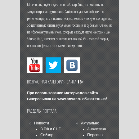
Материалы, публикуемые на «Ансар.Ru», рассчитаны на
самую широкую аудиторию. Сайт освещает как собственно
религиозную, так и политическую, экономическую, культурную,
общественную жизнь мусульман России и зарубежья. Одной из
наиболее актуальных тем, которые находят место на страницах
"Ансар.Ru", является развитие исламской банковской сферы,
исламских финансов и халяль-индустрии.
ВОЗРАСТНАЯ КАТЕГОРИЯ САЙТА
18+
При использовании материалов сайта
гиперссылка на
www.ansar.ru
обязательна!
РАЗДЕЛЫ ПОРТАЛА
Новости
Актуально
В РФ и СНГ
Аналитика
Собкор
Персоны