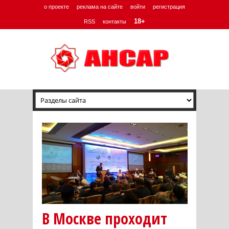
о проекте
реклама на сайте
войти
регистрация
18+
RSS
контакты
В Москве проходит