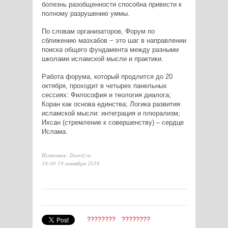
болезнь разобщенности способна привести к
полному разрушению уммы.
По словам организаторов, Форум по
сближению мазхабов − это шаг в направлении
поиска общего фундамента между разными
школами исламской мысли и практики.
Работа форума, который продлится до 20
октября, проходит в четырех панельных
сессиях: Философия и теология диалога;
Коран как основа единства; Логика развития
исламской мысли: интеграция и плюрализм;
Ихсан (стремление к совершенству) – сердце
Ислама.
Источник: Dumrf.ru
18:09 19 октября 2016
????????
????????