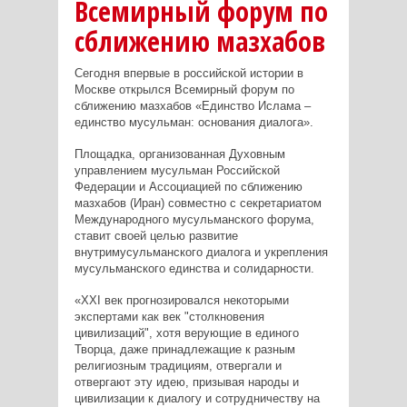
Всемирный форум по
сближению мазхабов
Сегодня впервые в российской истории в
Москве открылся Всемирный форум по
сближению мазхабов «Единство Ислама –
единство мусульман: основания диалога».
Площадка, организованная Духовным
управлением мусульман Российской
Федерации и Ассоциацией по сближению
мазхабов (Иран) совместно с секретариатом
Международного мусульманского форума,
ставит своей целью развитие
внутримусульманского диалога и укрепления
мусульманского единства и солидарности.
«XXI век прогнозировался некоторыми
экспертами как век "столкновения
цивилизаций", хотя верующие в единого
Творца, даже принадлежащие к разным
религиозным традициям, отвергали и
отвергают эту идею, призывая народы и
цивилизации к диалогу и сотрудничеству на