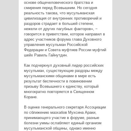
основе общечеловеческого братства и
смирения перед Всевышним. Но сегодня
реальность такова, что мусульманская
цивилизация от внутренних противоречий и
раздоров страдает в большей степени,
нежели от других пагубных факторов», −
говорится в приветствии, которое направил в
адрес участников форума глава Духовного
управления мусульман Российской
Федерации и Совета муфтиев России муфтий
шейх Равиль Гайнутдин.
Как подчеркнул духовный лидер российских
мусульман, существующие раздоры между
мусульманскими общинами в мире есть
результат беспечности в повиновении
призыву Всевышнего к единству, который
многократно повторяется в Священном
Коране.
В оценке генерального секретаря Ассоциации
по сближению мазхабов Мухсина Араки,
принимающего участие в форуме, разные
болезни уммы ослабляют единый организм
мусульманской общины, однако именно