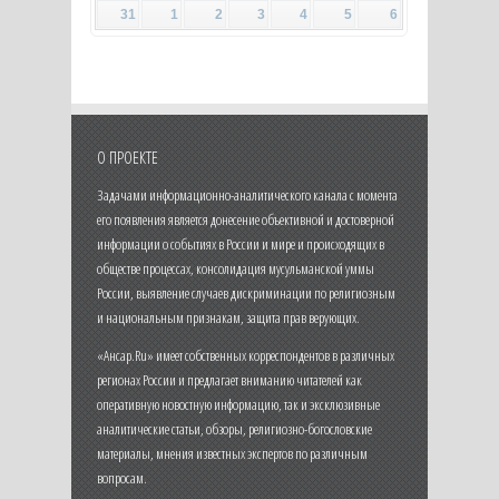
31
1
2
3
4
5
6
О ПРОЕКТЕ
Задачами информационно-аналитического канала с момента
его появления является донесение объективной и достоверной
информации о событиях в России и мире и происходящих в
обществе процессах, консолидация мусульманской уммы
России, выявление случаев дискриминации по религиозным
и национальным признакам, защита прав верующих.
«Ансар.Ru» имеет собственных корреспондентов в различных
регионах России и предлагает вниманию читателей как
оперативную новостную информацию, так и эксклюзивные
аналитические статьи, обзоры, религиозно-богословские
материалы, мнения известных экспертов по различным
вопросам.