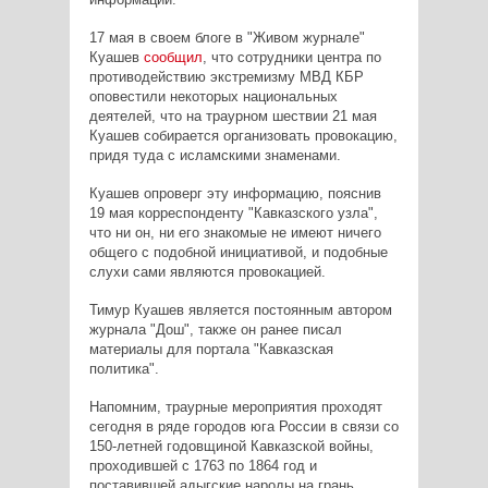
17 мая в своем блоге в "Живом журнале"
Куашев
сообщил
, что сотрудники центра по
противодействию экстремизму МВД КБР
оповестили некоторых национальных
деятелей, что на траурном шествии 21 мая
Куашев собирается организовать провокацию,
придя туда с исламскими знаменами.
Куашев опроверг эту информацию, пояснив
19 мая корреспонденту "Кавказского узла",
что ни он, ни его знакомые не имеют ничего
общего с подобной инициативой, и подобные
слухи сами являются провокацией.
Тимур Куашев является постоянным автором
журнала "Дош", также он ранее писал
материалы для портала "Кавказская
политика".
Напомним, траурные мероприятия проходят
сегодня в ряде городов юга России в связи со
150-летней годовщиной Кавказской войны,
проходившей с 1763 по 1864 год и
поставившей адыгские народы на грань