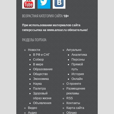
ВОЗРАСТНАЯ КАТЕГОРИЯ САЙТА
18+
При использовании материалов сайта
гиперссылка на
www.ansar.ru
обязательна!
РАЗДЕЛЫ ПОРТАЛА
Новости
Актуально
В РФ и СНГ
Аналитика
Собкор
Персоны
В мире
Прямой
Образование
путь
Общество
История
Экономика
Онлайн
Наука
О проекте
Палитра
Размещение
Здоровый
рекламы
образ жизни
RSS
Объявления
Контакты
Видео
Карта сайта
Аудио
Облако