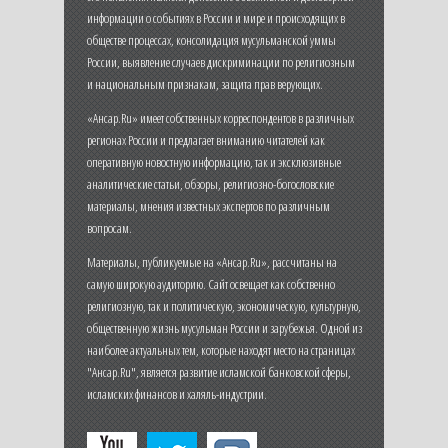
информации о событиях в России и мире и происходящих в
обществе процессах, консолидация мусульманской уммы
России, выявление случаев дискриминации по религиозным
и национальным признакам, защита прав верующих.
«Ансар.Ru» имеет собственных корреспондентов в различных
регионах России и предлагает вниманию читателей как
оперативную новостную информацию, так и эксклюзивные
аналитические статьи, обзоры, религиозно-богословские
материалы, мнения известных экспертов по различным
вопросам.
Материалы, публикуемые на «Ансар.Ru», рассчитаны на
самую широкую аудиторию. Сайт освещает как собственно
религиозную, так и политическую, экономическую, культурную,
общественную жизнь мусульман России и зарубежья. Одной из
наиболее актуальных тем, которые находят место на страницах
"Ансар.Ru", является развитие исламской банковской сферы,
исламских финансов и халяль-индустрии.