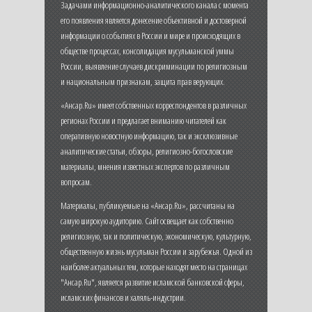
Задачами информационно-аналитического канала с момента
его появления является донесение объективной и достоверной
информации о событиях в России и мире и происходящих в
обществе процессах, консолидация мусульманской уммы
России, выявление случаев дискриминации по религиозным
и национальным признакам, защита прав верующих.
«Ансар.Ru» имеет собственных корреспондентов в различных
регионах России и предлагает вниманию читателей как
оперативную новостную информацию, так и эксклюзивные
аналитические статьи, обзоры, религиозно-богословские
материалы, мнения известных экспертов по различным
вопросам.
Материалы, публикуемые на «Ансар.Ru», рассчитаны на
самую широкую аудиторию. Сайт освещает как собственно
религиозную, так и политическую, экономическую, культурную,
общественную жизнь мусульман России и зарубежья. Одной из
наиболее актуальных тем, которые находят место на страницах
"Ансар.Ru", является развитие исламской банковской сферы,
исламских финансов и халяль-индустрии.