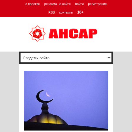
о проекте
реклама на сайте
войти
регистрация
18+
RSS
контакты