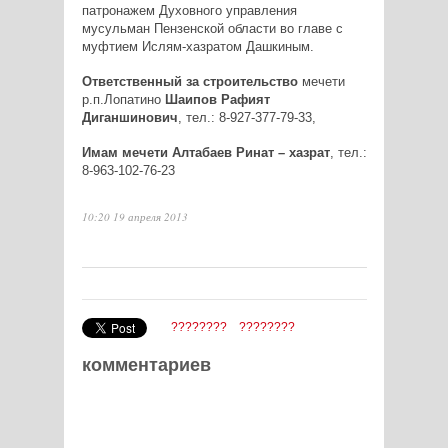
патронажем Духовного управления
мусульман Пензенской области во главе с
муфтием Ислям-хазратом Дашкиным.
Ответственный за строительство
мечети
р.п.Лопатино
Шаипов Рафият
Диганшинович
, тел.: 8-927-377-79-33,
Имам мечети Алтабаев Ринат – хазрат
, тел.:
8-963-102-76-23
10:20 19 апреля 2013
????????
????????
комментариев