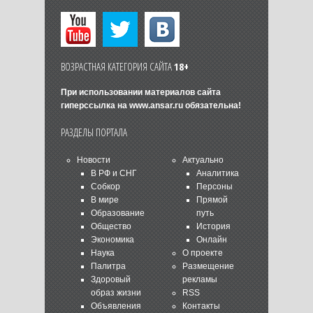
ВОЗРАСТНАЯ КАТЕГОРИЯ САЙТА
18+
При использовании материалов сайта
гиперссылка на
www.ansar.ru
обязательна!
РАЗДЕЛЫ ПОРТАЛА
Новости
Актуально
В РФ и СНГ
Аналитика
Собкор
Персоны
В мире
Прямой
Образование
путь
Общество
История
Экономика
Онлайн
Наука
О проекте
Палитра
Размещение
Здоровый
рекламы
образ жизни
RSS
Объявления
Контакты