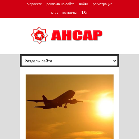
о проекте
реклама на сайте
войти
регистрация
18+
RSS
контакты