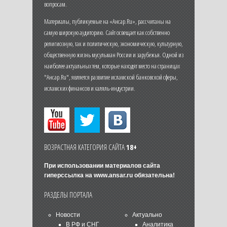
вопросам.
Материалы, публикуемые на «Ансар.Ru», рассчитаны на
самую широкую аудиторию. Сайт освещает как собственно
религиозную, так и политическую, экономическую, культурную,
общественную жизнь мусульман России и зарубежья. Одной из
наиболее актуальных тем, которые находят место на страницах
"Ансар.Ru", является развитие исламской банковской сферы,
исламских финансов и халяль-индустрии.
ВОЗРАСТНАЯ КАТЕГОРИЯ САЙТА
18+
При использовании материалов сайта
гиперссылка на
www.ansar.ru
обязательна!
РАЗДЕЛЫ ПОРТАЛА
Новости
Актуально
В РФ и СНГ
Аналитика