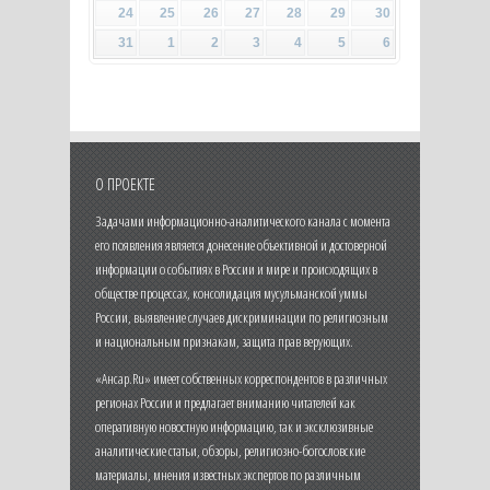
24
25
26
27
28
29
30
31
1
2
3
4
5
6
О ПРОЕКТЕ
Задачами информационно-аналитического канала с момента
его появления является донесение объективной и достоверной
информации о событиях в России и мире и происходящих в
обществе процессах, консолидация мусульманской уммы
России, выявление случаев дискриминации по религиозным
и национальным признакам, защита прав верующих.
«Ансар.Ru» имеет собственных корреспондентов в различных
регионах России и предлагает вниманию читателей как
оперативную новостную информацию, так и эксклюзивные
аналитические статьи, обзоры, религиозно-богословские
материалы, мнения известных экспертов по различным