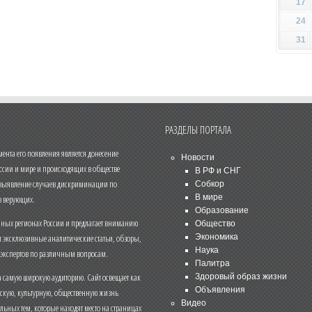
17
24
31
РАЗДЕЛЫ ПОРТАЛА
нта его появления является донесение
Новости
ссии и мире и происходящих в обществе
В РФ и СНГ
 выявление случаев дискриминации по
Собкор
В мире
 верующих.
Образование
чных регионах России и предлагает вниманию
Общество
и эксклюзивные аналитические статьи, обзоры,
Экономика
Наука
 экспертов по различным вопросам.
Палитра
 самую широкую аудиторию. Сайт освещает как
Здоровый образ жизни
Объявления
ескую, культурную, общественную жизнь
Видео
льных тем, которые находят место на страницах