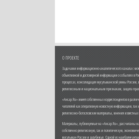
О ПРОЕКТЕ
Задачами информационно-аналитического канала с моме
объективной и достоверной информации о событиях в Ро
процессах, консолидация мусульманской уммы России,
религиозным и национальным признакам, защита прав
«Ансар.Ru» имеет собственных корреспондентов в разли
читателей как оперативную новостную информацию, так 
религиозно-богословские материалы, мнения известных
Материалы, публикуемые на «Ансар.Ru», рассчитаны на
собственно религиозную, так и политическую, экономич
мусульман России и зарубежья. Одной из наиболее актуа