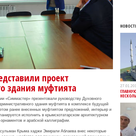
НОВОСТ
едставили проект
о здания муфтията
27.01.20
ГЛАВНУ
НЕСКОЛ
и «Симмастер» презентовали руководству Духовного
дминистративного здания муфтията в комплексе будущей
етом ранее внесенных муфтиятом предложений, интерьер и
ланируется исполнить в крымскотатарском архитектурном
 орнаментов и арабской каллиграфии.
усульман Крыма хаджи Эмирали Аблаева внес некоторые