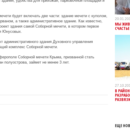
 здания, удобства для прихожан, парковочной площадки и
мечети будет включать две части: здание мечети с куполом,
20.01.20
рваном, а также административное здание. Как известно,
МЫ ЖИВЕ
роект здания самой Соборной мечети, в котором первое
СЧАСТЬ
я Юнусовых.
кт административного здания Духовного управления
бщий комплекс Соборной мечети.
ферополе Соборной мечети Крыма, призванной стать
 полуострова, займет не менее 3 лет.
27.10.20
В РАЙОН
РАЗРАБ
РАЗВЯЗ
ЕЩЕ НОВ