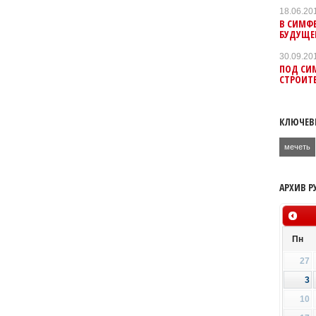
18.06.20
В СИМФ
БУДУЩЕ
30.09.20
ПОД СИ
СТРОИТ
КЛЮЧЕВ
мечеть
АРХИВ Р
Пн
27
3
10