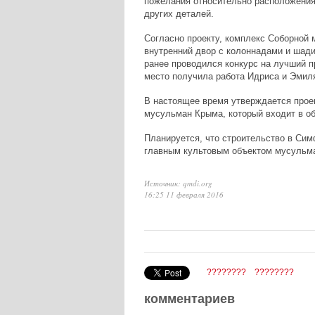
пожелания относительно расположения
других деталей.
Согласно проекту, комплекс Соборной 
внутренний двор с колоннадами и шади
ранее проводился конкурс на лучший п
место получила работа Идриса и Эмил
В настоящее время утверждается прое
мусульман Крыма, который входит в о
Планируется, что строительство в Сим
главным культовым объектом мусульман
Источник: qmdi.org
16:25 11 февраля 2016
????????
????????
комментариев