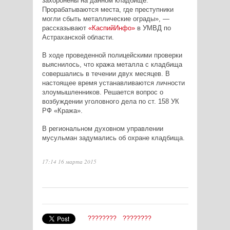
захоронены на данном кладбище.
Прорабатываются места, где преступники
могли сбыть металлические ограды», —
рассказывают
«КаспийИнфо»
в УМВД по
Астраханской области.
В ходе проведенной полицейскими проверки
выяснилось, что кража металла с кладбища
совершались в течении двух месяцев. В
настоящее время устанавливаются личности
злоумышленников. Решается вопрос о
возбуждении уголовного дела по ст. 158 УК
РФ «Кража».
В региональном духовном управлении
мусульман задумались об охране кладбища.
17:14 16 марта 2015
????????
????????