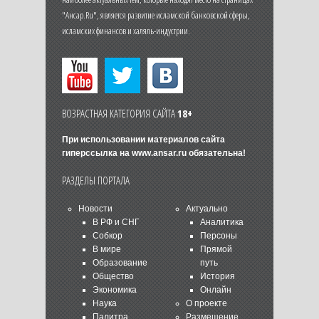
"Ансар.Ru", является развитие исламской банковской сферы,
исламских финансов и халяль-индустрии.
ВОЗРАСТНАЯ КАТЕГОРИЯ САЙТА
18+
При использовании материалов сайта
гиперссылка на
www.ansar.ru
обязательна!
РАЗДЕЛЫ ПОРТАЛА
Новости
Актуально
В РФ и СНГ
Аналитика
Собкор
Персоны
В мире
Прямой
Образование
путь
Общество
История
Экономика
Онлайн
Наука
О проекте
Палитра
Размещение