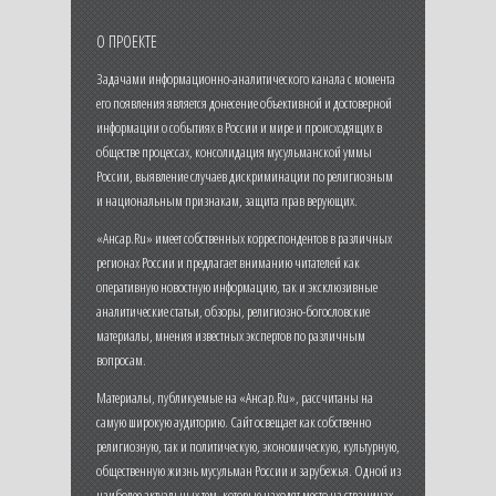
О ПРОЕКТЕ
Задачами информационно-аналитического канала с момента
его появления является донесение объективной и достоверной
информации о событиях в России и мире и происходящих в
обществе процессах, консолидация мусульманской уммы
России, выявление случаев дискриминации по религиозным
и национальным признакам, защита прав верующих.
«Ансар.Ru» имеет собственных корреспондентов в различных
регионах России и предлагает вниманию читателей как
оперативную новостную информацию, так и эксклюзивные
аналитические статьи, обзоры, религиозно-богословские
материалы, мнения известных экспертов по различным
вопросам.
Материалы, публикуемые на «Ансар.Ru», рассчитаны на
самую широкую аудиторию. Сайт освещает как собственно
религиозную, так и политическую, экономическую, культурную,
общественную жизнь мусульман России и зарубежья. Одной из
наиболее актуальных тем, которые находят место на страницах