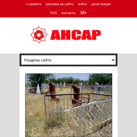
о проекте
реклама на сайте
войти
регистрация
18+
RSS
контакты