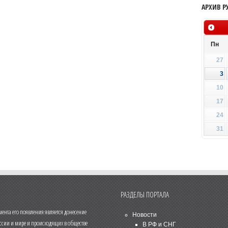
АРХИВ Р
Пн
27
3
10
17
24
31
РАЗДЕЛЫ ПОРТАЛА
нта его появления является донесение
Новости
ссии и мире и происходящих в обществе
В РФ и СНГ