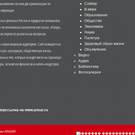
 выявление случаев дискриминации по
Собкор
В мире
 верующих.
Образование
чных регионах России и предлагает вниманию
Общество
и эксклюзивные аналитические статьи, обзоры,
Экономика
Наука
 экспертов по различным вопросам.
Палитра
 самую широкую аудиторию. Сайт освещает как
Здоровый образ жизни
Объявления
ескую, культурную, общественную жизнь
Видео
льных тем, которые находят место на страницах
Аудио
еры, исламских финансов и халяль-индустрии.
Библиотека
Фотогалерея
иперссылка на
www.ansar.ru
нал ANSAR