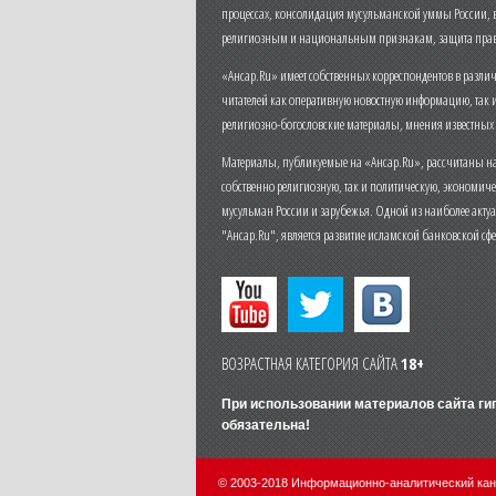
процессах, консолидация мусульманской уммы России,
религиозным и национальным признакам, защита прав
«Ансар.Ru» имеет собственных корреспондентов в разли
читателей как оперативную новостную информацию, так 
религиозно-богословские материалы, мнения известных
Материалы, публикуемые на «Ансар.Ru», рассчитаны на
собственно религиозную, так и политическую, экономич
мусульман России и зарубежья. Одной из наиболее актуа
"Ансар.Ru", является развитие исламской банковской сф
ВОЗРАСТНАЯ КАТЕГОРИЯ САЙТА
18+
При использовании материалов сайта г
обязательна!
© 2003-2018 Информационно-аналитический ка