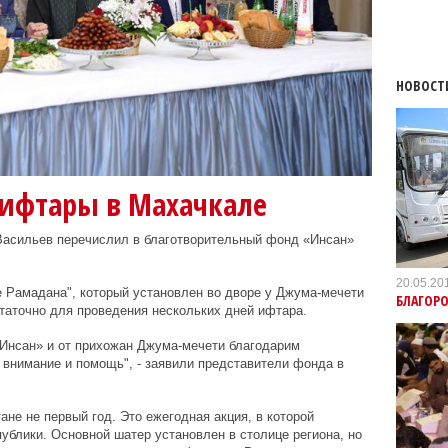
НОВОСТ
 ифтары в Махачкале
Васильев
перечислил в благотворительный фонд «Инсан»
20.05.20
ре Рамадана", который установлен во дворе у Джума-мечети
БЛАГОР
аточно для проведения нескольких дней ифтара.
«Инсан» и от прихожан Джума-мечети благодарим
внимание и помощь", - заявили представители фонда в
не не первый год. Это ежегодная акция, в которой
ублики. Основной шатер установлен в столице региона, но