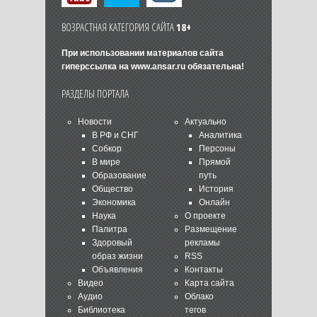
ВОЗРАСТНАЯ КАТЕГОРИЯ САЙТА
18+
При использовании материалов сайта
гиперссылка на
www.ansar.ru
обязательна!
РАЗДЕЛЫ ПОРТАЛА
Новости
Актуально
В РФ и СНГ
Аналитика
Собкор
Персоны
В мире
Прямой
Образование
путь
Общество
История
Экономика
Онлайн
Наука
О проекте
Палитра
Размещение
Здоровый
рекламы
образ жизни
RSS
Объявления
Контакты
Видео
Карта сайта
Аудио
Облако
Библиотека
тегов