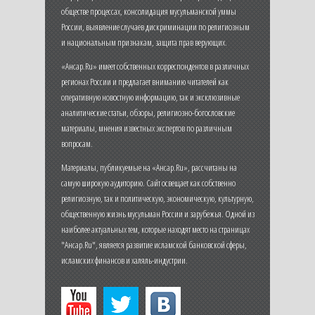
обществе процессах, консолидация мусульманской уммы
России, выявление случаев дискриминации по религиозным
и национальным признакам, защита прав верующих.
«Ансар.Ru» имеет собственных корреспондентов в различных
регионах России и предлагает вниманию читателей как
оперативную новостную информацию, так и эксклюзивные
аналитические статьи, обзоры, религиозно-богословские
материалы, мнения известных экспертов по различным
вопросам.
Материалы, публикуемые на «Ансар.Ru», рассчитаны на
самую широкую аудиторию. Сайт освещает как собственно
религиозную, так и политическую, экономическую, культурную,
общественную жизнь мусульман России и зарубежья. Одной из
наиболее актуальных тем, которые находят место на страницах
"Ансар.Ru", является развитие исламской банковской сферы,
исламских финансов и халяль-индустрии.