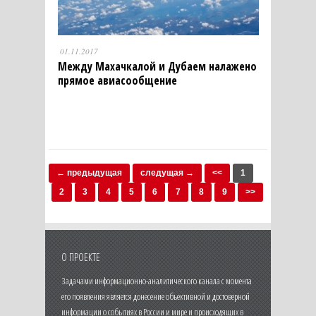
01.11.2017
Между Махачкалой и Дубаем налажено
прямое авиасообщение
← предыдущая
следущая →
<<
1
2
3
4
5
6
7
8
9
>>
О ПРОЕКТЕ
Задачами информационно-аналитического канала с момента
его появления является донесение объективной и достоверной
информации о событиях в России и мире и происходящих в