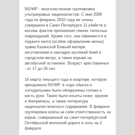
NS/WP - многочисленная группировка
ультраправых националистов. С мая 2008
года по февраль 2010 года ее члены
совершили в Санкт-Петербурге 11 убийств и
восемь фактов причинения тяжких телесных
повреждений. Кроме того, они обвиняются в
поджоге киота (особое оформление иконы)
храма Казанской Божьей матери,
изготовлении и закладке муляжей бомб в
городском метро, а также взрыве на
автобусной остановке. Возраст арестованных
- от 17 до 26 лет.
16 марта текущего года в квартире, которую
арендовала NS/WP, в ходе обыска в
холодильнике были обнаружены голова и
кисть руки. Также были изъяты ножи, оружие
и боеприпасы, а также литература
националистического содержания. В феврале
группировка взяла на себя ответственность за
взрыв, совершенный на санкт-петербургской
Октябрьской железной дороге в ночь на 2
февраля.