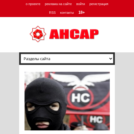
о проекте
реклама на сайте
войти
регистрация
18+
RSS
контакты