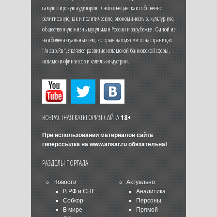
самую широкую аудиторию. Сайт освещает как собственно
религиозную, так и политическую, экономическую, культурную,
общественную жизнь мусульман России и зарубежья. Одной из
наиболее актуальных тем, которые находят место на страницах
"Ансар.Ru", является развитие исламской банковской сферы,
исламских финансов и халяль-индустрии.
ВОЗРАСТНАЯ КАТЕГОРИЯ САЙТА
18+
При использовании материалов сайта
гиперссылка на
www.ansar.ru
обязательна!
РАЗДЕЛЫ ПОРТАЛА
Новости
Актуально
В РФ и СНГ
Аналитика
Собкор
Персоны
В мире
Прямой