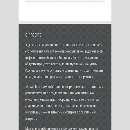
О ПРОЕКТЕ
Задачами информационно-аналитического канала с момента
его появления является донесение объективной и достоверной
информации о событиях в России и мире и происходящих в
обществе процессах, консолидация мусульманской уммы
России, выявление случаев дискриминации по религиозным
и национальным признакам, защита прав верующих.
«Ансар.Ru» имеет собственных корреспондентов в различных
регионах России и предлагает вниманию читателей как
оперативную новостную информацию, так и эксклюзивные
аналитические статьи, обзоры, религиозно-богословские
материалы, мнения известных экспертов по различным
вопросам.
Материалы, публикуемые на «Ансар.Ru», рассчитаны на