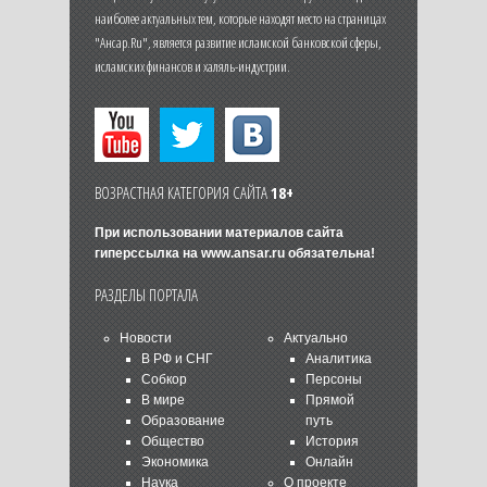
наиболее актуальных тем, которые находят место на страницах
"Ансар.Ru", является развитие исламской банковской сферы,
исламских финансов и халяль-индустрии.
ВОЗРАСТНАЯ КАТЕГОРИЯ САЙТА
18+
При использовании материалов сайта
гиперссылка на
www.ansar.ru
обязательна!
РАЗДЕЛЫ ПОРТАЛА
Новости
Актуально
В РФ и СНГ
Аналитика
Собкор
Персоны
В мире
Прямой
Образование
путь
Общество
История
Экономика
Онлайн
Наука
О проекте