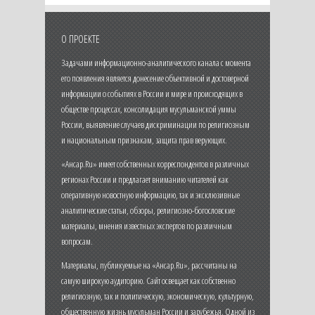
О ПРОЕКТЕ
Задачами информационно-аналитического канала с момента
его появления является донесение объективной и достоверной
информации о событиях в России и мире и происходящих в
обществе процессах, консолидация мусульманской уммы
России, выявление случаев дискриминации по религиозным
и национальным признакам, защита прав верующих.
«Ансар.Ru» имеет собственных корреспондентов в различных
регионах России и предлагает вниманию читателей как
оперативную новостную информацию, так и эксклюзивные
аналитические статьи, обзоры, религиозно-богословские
материалы, мнения известных экспертов по различным
вопросам.
Материалы, публикуемые на «Ансар.Ru», рассчитаны на
самую широкую аудиторию. Сайт освещает как собственно
религиозную, так и политическую, экономическую, культурную,
общественную жизнь мусульман России и зарубежья. Одной из