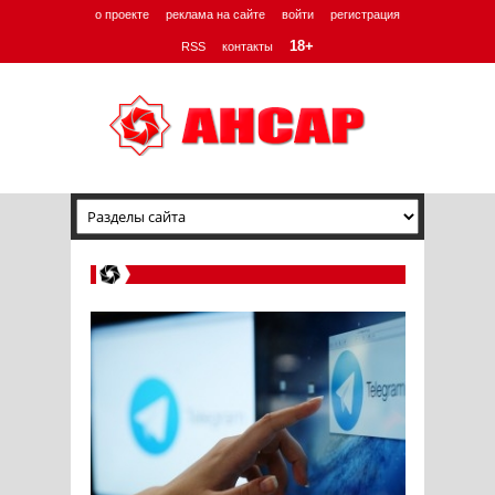
о проекте
реклама на сайте
войти
регистрация
18+
RSS
контакты