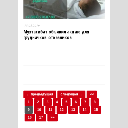
15.05.2019
Мухтасибат объявил акцию для
грудничков-отказников
← предыдущая
следущая →
<<
1
2
3
4
5
6
7
8
9
10
11
12
13
14
15
16
17
>>