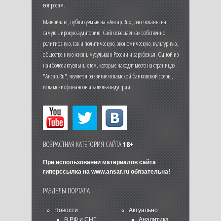
вопросам.
Материалы, публикуемые на «Ансар.Ru», рассчитаны на
самую широкую аудиторию. Сайт освещает как собственно
религиозную, так и политическую, экономическую, культурную,
общественную жизнь мусульман России и зарубежья. Одной из
наиболее актуальных тем, которые находят место на страницах
"Ансар.Ru", является развитие исламской банковской сферы,
исламских финансов и халяль-индустрии.
ВОЗРАСТНАЯ КАТЕГОРИЯ САЙТА
18+
При использовании материалов сайта
гиперссылка на
www.ansar.ru
обязательна!
РАЗДЕЛЫ ПОРТАЛА
Новости
Актуально
В РФ и СНГ
Аналитика