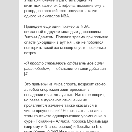
этом компоненте игры стала одной из
визитных карточек Стефена, позволив ему в
рекордно короткий срок получить статус
одного из символов NBA.
Приведем еще один пример из NBA,
связанный с другим молодым дарованием —
Энтони Дэвисом. Получив травму при попытке
спасти уходящий в аут мяч, он не побоялся
повторить такой же маневр спустя несколько
встреч.
«Я просто стремлюсь отдавать все силы
ради победы»
, — объяснил он свои действия
[4].
Это примеры из мира спорта, возразит кто-то,
а любой спортсмен заинтересован в
попадании в число лучших. Никто не спорит,
но разве в духовном отношении не
проявляется желание также оказаться в
числе преуспевших? Не показательно ли в
этом контексте одновременное упоминание в
суре «Покаяние» Аллаха, пророка Мухаммада
(мир ему и благословение) и борьбы на Его
пути (Коран, 9:24)? Ну а раз фиксируется