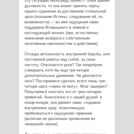
эту ситуацию непосредственно с точки зрения
духовности, то она может принять черты
нашего сражения за достижение глобальной
цели (познание Истины; следование ей, по
возможности) — во имя ощущения нами
поддержки Всевышнего в земной и
последующей жизнях (при, естественно,
нежелании возврата к собственным
негативным наклонностям и действиям).
Отсюда актуальность внутренней борьбы, или
постоянной работы над собой, за свою
чистоту. Опускаются руки? Так попробуем
совершить хотя бы еще три-четыре
дополнительных движения. Не двигаются
ноги? Постараемся сделать всего лишь три-
четыре шага «через не могу». Мозг зашорен?
Попытаемся очистить его от трех-четырех
примесей. Аналогично и с нашей душой: в
конце-концов, она движет нами, создавая
внутреннюю ауру, позволяющую
приближаться к ощущению гармонии
(включая ее различные проявления во
«внешней» жизни).