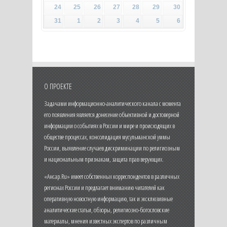
24
25
26
27
28
29
30
31
1
2
3
4
5
6
О ПРОЕКТЕ
Задачами информационно-аналитического канала с момента
его появления является донесение объективной и достоверной
информации о событиях в России и мире и происходящих в
обществе процессах, консолидация мусульманской уммы
России, выявление случаев дискриминации по религиозным
и национальным признакам, защита прав верующих.
«Ансар.Ru» имеет собственных корреспондентов в различных
регионах России и предлагает вниманию читателей как
оперативную новостную информацию, так и эксклюзивные
аналитические статьи, обзоры, религиозно-богословские
материалы, мнения известных экспертов по различным