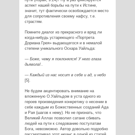
аспект нашей борьбы на пути к Истине,
значит, тут фактически освобождается место
для сопротивления своему нафсу, т.е.
страстям.
Помните диалог из прекрасного и вряд ли
когда-нибудь устареющего «Портрета
Дориана Грея» выдающегося и в немалой
степени уникального Оскара Уайльда:
— Боже, чему я поклонялся! У него глаза
дьявола!..
— Каждый из нас носит в себе и ад, и небо
[5].
Не будем акцентировать внимание на
вложенную О.Уайльдом в уста одного из
героев произведения конкретику о несении в
себе каждым из Божественных созданий Ада
и Рая (шагов к нему). Но не признать, что
Великий Аллах позволил сатане сбивать
людей на пути к следованию постулатам
Бога, невозможно. Автор довольно подробно
рассматривал этот нюанс в одной из статей