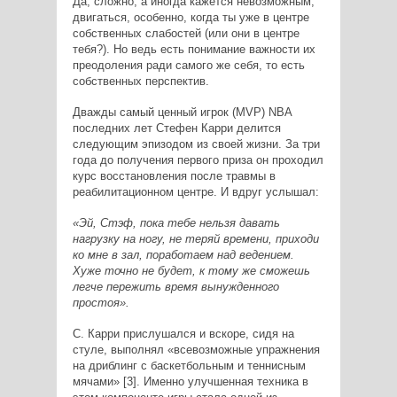
Да, сложно, а иногда кажется невозможным,
двигаться, особенно, когда ты уже в центре
собственных слабостей (или они в центре
тебя?). Но ведь есть понимание важности их
преодоления ради самого же себя, то есть
собственных перспектив.
Дважды самый ценный игрок (MVP) NBA
последних лет Стефен Карри делится
следующим эпизодом из своей жизни. За три
года до получения первого приза он проходил
курс восстановления после травмы в
реабилитационном центре. И вдруг услышал:
«Эй, Стэф, пока тебе нельзя давать
нагрузку на ногу, не теряй времени, приходи
ко мне в зал, поработаем над ведением.
Хуже точно не будет, к тому же сможешь
легче пережить время вынужденного
простоя».
С. Карри прислушался и вскоре, сидя на
стуле, выполнял «всевозможные упражнения
на дриблинг с баскетбольным и теннисным
мячами» [3]. Именно улучшенная техника в