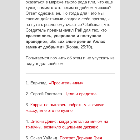
оказаться в мираже такого рода или, что еще
хуже, самим стать неким подобием миража?
Ответ однозначен. Но тогда для чего мы
своими действиями создаем себе преграды
на пути к реальному счастью? Забывая, что
Создатель предназначил Рай для тех, кто
«раскаялись, уверовали и поступали
праведно»
, ибо
«их злые деяния Аллах
заменит добрыми»
(Коран, 25:70).
Попытаемся помнить об этом и не упускать из
виду в дальнейшем.
1. Еврипид.
«Просительницы»
2. Сергей Глаголев.
Цели и средства
3.
Карри: не пытаюсь набрать мышечную
массу, мне это не нужно
4.
Энтони Дэвис: когда улетал за мячом на
трибуны, возникло ощущение дежавю
5. Оскар Уайльд.
Портрет Дориана Грея