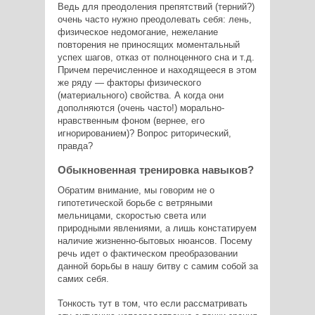
Ведь для преодоления препятствий (терний?)
очень часто нужно преодолевать себя: лень,
физическое недомогание, нежелание
повторения не приносящих моментальный
успех шагов, отказ от полноценного сна и т.д.
Причем перечисленное и находящееся в этом
же ряду — факторы физического
(материального) свойства. А когда они
дополняются (очень часто!) морально-
нравственным фоном (вернее, его
игнорированием)? Вопрос риторический,
правда?
Обыкновенная тренировка навыков?
Обратим внимание, мы говорим не о
гипотетической борьбе с ветряными
мельницами, скоростью света или
природными явлениями, а лишь констатируем
наличие жизненно-бытовых нюансов. Посему
речь идет о фактическом преобразовании
данной борьбы в нашу битву с самим собой за
самих себя.
Тонкость тут в том, что если рассматривать