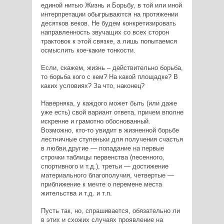
единой нитью Жизнь и Борьбу, в той или иной
интерпретации обыгрываются на протяжении
десятков веков. Не будем конкретизировать
направленность звучащих со всех сторон
трактовок к этой связке, а лишь попытаемся
осмыслить кое-какие тонкости.
Если, скажем, жизнь – действительно борьба,
то борьба кого с кем? На какой площадке? В
каких условиях? За что, наконец?
Наверняка, у каждого может быть (или даже
уже есть) свой вариант ответа, причем вполне
искренне и грамотно обоснованный.
Возможно, кто-то увидит в жизненной борьбе
лестничные ступеньки для получения счастья
в любви,другие — попадание на первые
строчки таблицы первенства (песенного,
спортивного и т.д.), третьи — достижение
материального благополучия, четвертые —
приближение к мечте о перемене места
жительства и т.д. и т.п.
Пусть так, но, спрашивается, обязательно ли
в этих и схожих случаях проявление на