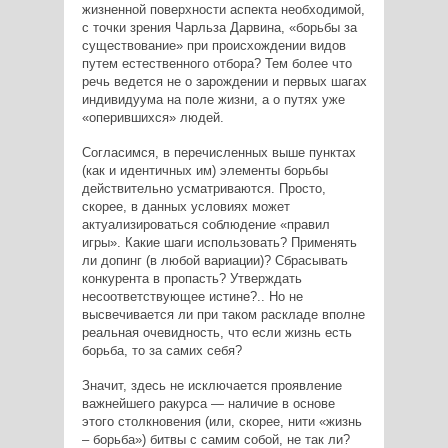
жизненной поверхности аспекта необходимой,
с точки зрения Чарльза Дарвина, «борьбы за
существование» при происхождении видов
путем естественного отбора? Тем более что
речь ведется не о зарождении и первых шагах
индивидуума на поле жизни, а о путях уже
«оперившихся» людей.
Согласимся, в перечисленных выше пунктах
(как и идентичных им) элементы борьбы
действительно усматриваются. Просто,
скорее, в данных условиях может
актуализироваться соблюдение «правил
игры». Какие шаги использовать? Применять
ли допинг (в любой вариации)? Сбрасывать
конкурента в пропасть? Утверждать
несоответствующее истине?.. Но не
высвечивается ли при таком раскладе вполне
реальная очевидность, что если жизнь есть
борьба, то за самих себя?
Значит, здесь не исключается проявление
важнейшего ракурса — наличие в основе
этого столкновения (или, скорее, нити «жизнь
– борьба») битвы с самим собой, не так ли?