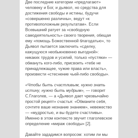
Две последние категории «предлагают»
человеку и Бог, и дьявол, но средства для
достижения свободы и истины, будучи
«совершенно различны», ведут «к
противоположным результатам». Если
Всевышний ратует за «свободную
самодеятельность» своего творения, обещая
ему «помощь Божественной благодатью», то
Дьявол пытается заключить «сделку,
кажущуюся необыкновенно выгодной»:
никаких трудов и усилий, только «пустяки» —
обмануть кого-либо, присвоить «тебе не
принадлежащее, чужие права или власть»,
произвести «стеснение чьей-либо свободы».
«Чтобы быть счастливым, нужно знать
истину, нужно быть мудрым»,
— говорит
С.Глаголев, — а «Дьявол дает чрезвычайно
простой рецепт» счастья: «Обманите себя,
сочтите ваше незнание знанием», невежество
— «мудростью, и вы будете счастливы».
Именно в этом контексте звучит глаголевское
определение «мираж свободы» [2].
Давайте зададимся вопросом: хотим ли мы