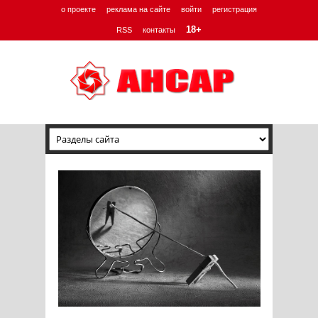
о проекте
реклама на сайте
войти
регистрация
18+
RSS
контакты