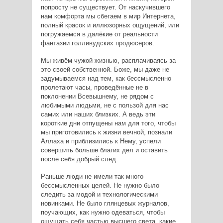
попросту не существует. От наскучившего
нам комфорта мы сбегаем в мир Интернета,
полный красок и иллюзорных ощущений, или
погружаемся в далёкие от реальности
фантазии голливудских продюсеров.
Мы живём чужой жизнью, расплачиваясь за
это своей собственной. Боже, мы даже не
задумываемся над тем, как бессмысленно
пролетают часы, проведённые не в
поклонении Всевышнему, не рядом с
любимыми людьми, не с пользой для нас
самих или наших близких. А ведь эти
короткие дни отпущены нам для того, чтобы
мы приготовились к жизни вечной, познали
Аллаха и приблизились к Нему, успели
совершить больше благих дел и оставить
после себя добрый след.
Раньше люди не имели так много
бессмысленных целей. Не нужно было
следить за модой и технологическими
новинками. Не было глянцевых журналов,
поучающих, как нужно одеваться, чтобы
ощущать себя частью высшего света, какие