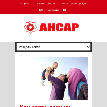
о проекте
реклама на сайте
войти
регистрация
18+
RSS
контакты