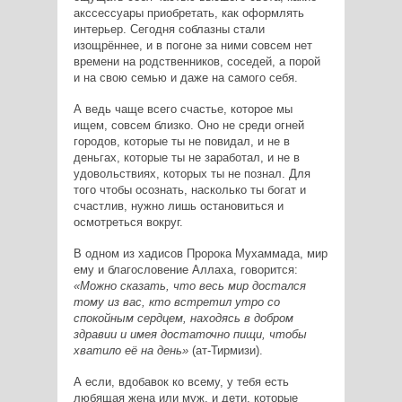
акссессуары приобретать, как оформлять
интерьер. Сегодня соблазны стали
изощрённее, и в погоне за ними совсем нет
времени на родственников, соседей, а порой
и на свою семью и даже на самого себя.
А ведь чаще всего счастье, которое мы
ищем, совсем близко. Оно не среди огней
городов, которые ты не повидал, и не в
деньгах, которые ты не заработал, и не в
удовольствиях, которых ты не познал. Для
того чтобы осознать, насколько ты богат и
счастлив, нужно лишь остановиться и
осмотреться вокруг.
В одном из хадисов Пророка Мухаммада, мир
ему и благословение Аллаха, говорится:
«Можно сказать, что весь мир достался
тому из вас, кто встретил утро со
спокойным сердцем, находясь в добром
здравии и имея достаточно пищи, чтобы
хватило её на день»
(ат-Тирмизи).
А если, вдобавок ко всему, у тебя есть
любящая жена или муж, и дети, которые