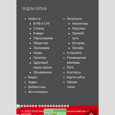
РАЗДЕЛЫ ПОРТАЛА
Новости
Актуально
В РФ и СНГ
Аналитика
Собкор
Персоны
В мире
Прямой
Образование
путь
Общество
История
Экономика
Онлайн
Наука
О проекте
Палитра
Размещение
Здоровый
рекламы
образ жизни
RSS
Объявления
Контакты
Видео
Карта сайта
Аудио
Облако
Библиотека
тегов
Фотогалерея
© 2003-2018 Информационно-аналитический канал
ANSAR