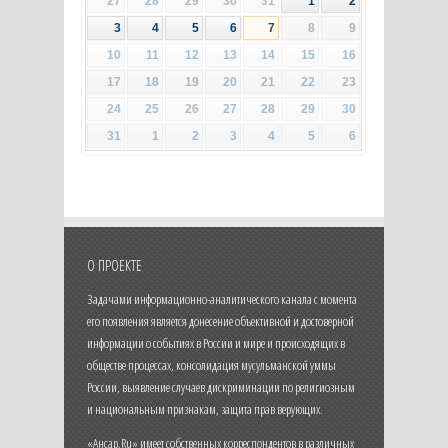
27
28
29
30
31
1
2
3
4
5
6
7
8
9
10
11
12
13
14
15
16
17
18
19
20
21
22
23
24
25
26
27
28
29
30
31
1
2
3
4
5
6
О ПРОЕКТЕ
Задачами информационно-аналитического канала с момента
его появления является донесение объективной и достоверной
информации о событиях в России и мире и происходящих в
обществе процессах, консолидация мусульманской уммы
России, выявление случаев дискриминации по религиозным
и национальным признакам, защита прав верующих.
«Ансар.Ru» имеет собственных корреспондентов в различных