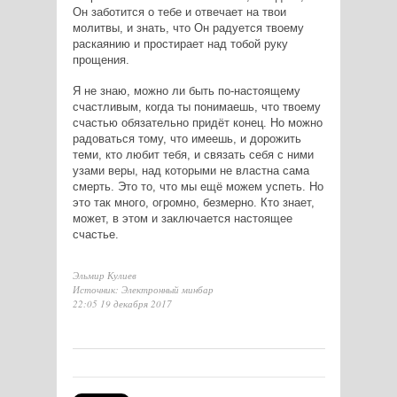
Он заботится о тебе и отвечает на твои
молитвы, и знать, что Он радуется твоему
раскаянию и простирает над тобой руку
прощения.
Я не знаю, можно ли быть по-настоящему
счастливым, когда ты понимаешь, что твоему
счастью обязательно придёт конец. Но можно
радоваться тому, что имеешь, и дорожить
теми, кто любит тебя, и связать себя с ними
узами веры, над которыми не властна сама
смерть. Это то, что мы ещё можем успеть. Но
это так много, огромно, безмерно. Кто знает,
может, в этом и заключается настоящее
счастье.
Эльмир Кулиев
Источник: Электронный минбар
22:05 19 декабря 2017