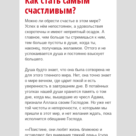
Как стать самым
счастливым?
Можно ли обрести счастье в этом мире?
Успех в нём непостоянен, а удовольствия
скоротечны и имеют неприятный осадок. А
главное, чем больше ты стремишься к ним,
тем больше пустоты в душе, когда ты,
наконец, получаешь желаемое. Оттого и не
успокаивается душа и постоянно взыскует
большего.
Душа будто знает, что она была сотворена не
для этого тленного мира. Нет, она точно знает
о мире вечном, где царит покой и есть
уверенность в завтрашнем дне. В потаённых
уголках нашей души хранится память о том
дне, когда мы, вышедшие из чресл Адама,
признали Аллаха своим Господом. Но уже нет
той чистоты и непорочности, с которыми мы
пришли в этот мир, и нет желания ждать, пока
исполнится обещание Господа.
«Поистине, они любят жизнь ближнюю и
оставляют без внимания тяжкий день» (сура