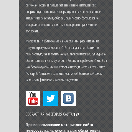
регионах России и предлагает вниманию читателей как
оперативную новостную информацию, так и эксклюзивные
аналитические статьи, обзоры, религиозно-богословские
материалы, мнения известных экспертов по различным
вопросам.
Материалы, публикуемые на «Ансар.Ru», рассчитаны на
самую широкую аудиторию. Сайт освещает как собственно
религиозную, так и политическую, экономическую, культурную,
общественную жизнь мусульман России и зарубежья. Одной из
наиболее актуальных тем, которые находят место на страницах
"Ансар.Ru", является развитие исламской банковской сферы,
исламских финансов и халяль-индустрии.
ВОЗРАСТНАЯ КАТЕГОРИЯ САЙТА
18+
При использовании материалов сайта
гиперссылка на
www.ansar.ru
обязательна!