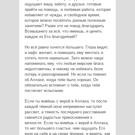
ощущают вашу заботу, и друзья, готовые
прийти на помощь, и любимая работа, которая
избавляет от нужды, и свободное время,
которое можно посвятить разным полезным
занятиям? Разве это не повод благодарить
Всевышнего за всё, что имеешь, и ценить
каждое из Его благодеяний?
Но всё равно хочется большего. Глаза видят,
и нафс желает, и помешать ему мечтать и
хотеть почти нереально. Зато можно чаще
напоминать ему, что любые мирские блага
недолговечны, и никому не избежать боли
потерь и разочарований. Но если ты помнил
об Аллахе, когда тебе было хорошо, Он
обязательно вспомнит о тебе, когда тебя
постигнет испытание.
Если ты живёшь с верой в Аллаха, то после
каждой тёмной ночи непременно наступит
рассвет, а тяжесть последнего расставания
сменится радостью прикосновения к
вечности. Если ты живёшь с верой в Аллаха,
то нет большего счастья, чем ощущать Его
взор на себе и на своих близких, и видеть, как