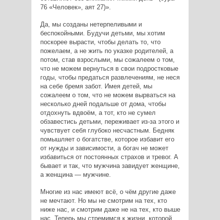
76 «Человек», аят 27)
.
Да, мы созданы нетерпеливыми и
беспокойными. Будучи детьми, мы хотим
поскорее вырасти, чтобы делать то, что
пожелаем, а не жить по указке родителей, а
потом, став взрослыми, мы сожалеем о том,
что не можем вернуться в свои подростковые
годы, чтобы предаться развлечениям, не неся
на себе бремя забот. Имея детей, мы
сожалеем о том, что не можем вырваться на
несколько дней подальше от дома, чтобы
отдохнуть вдвоём, а тот, кто не сумел
обзавестись детьми, переживает из-за этого и
чувствует себя глубоко несчастным. Бедняк
помышляет о богатстве, которое избавит его
от нужды и зависимости, а богач не может
избавиться от постоянных страхов и тревог. А
бывает и так, что мужчина завидует женщине,
а женщина — мужчине.
Многие из нас имеют всё, о чём другие даже
не мечтают. Но мы не смотрим на тех, кто
ниже нас, и смотрим даже не на тех, кто выше
нас. Теперь мы стремимся к жизни, которой