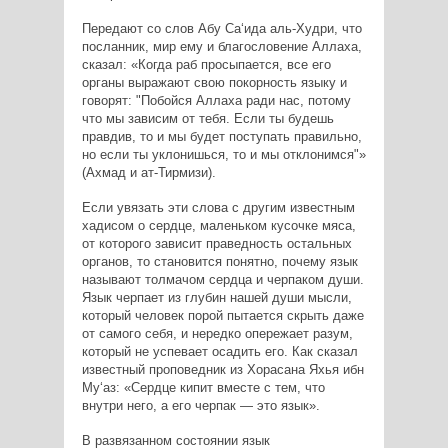
Передают со слов Абу Са‘ида аль-Худри, что
посланник, мир ему и благословение Аллаха,
сказал: «Когда раб просыпается, все его
органы выражают свою покорность языку и
говорят: "Побойся Аллаха ради нас, потому
что мы зависим от тебя. Если ты будешь
правдив, то и мы будет поступать правильно,
но если ты уклонишься, то и мы отклонимся"»
(Ахмад и ат-Тирмизи).
Если увязать эти слова с другим известным
хадисом о сердце, маленьком кусочке мяса,
от которого зависит праведность остальных
органов, то становится понятно, почему язык
называют толмачом сердца и черпаком души.
Язык черпает из глубин нашей души мысли,
который человек порой пытается скрыть даже
от самого себя, и нередко опережает разум,
который не успевает осадить его. Как сказал
известный проповедник из Хорасана Яхья ибн
Му‘аз: «Сердце кипит вместе с тем, что
внутри него, а его черпак — это язык».
В развязанном состоянии язык