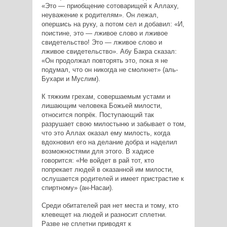
«Это — приобщение сотоварищей к Аллаху,
неуважение к родителям». Он лежал,
опершись на руку, а потом сел и добавил: «И,
поистине, это — лживое слово и лживое
свидетельство! Это — лживое слово и
лживое свидетельство». Абу Бакра сказал:
«Он продолжал повторять это, пока я не
подумал, что он никогда не смолкнет» (аль-
Бухари и Муслим).
К тяжким грехам, совершаемым устами и
лишающим человека Божьей милости,
относится попрёк. Поступающий так
разрушает свою милостыню и забывает о том,
что это Аллах оказал ему милость, когда
вдохновил его на делание добра и наделил
возможностями для этого. В хадисе
говорится: «Не войдет в рай тот, кто
попрекает людей в оказанной им милости,
ослушается родителей и имеет пристрастие к
спиртному» (ан-Насаи).
Среди обитателей рая нет места и тому, кто
клевещет на людей и разносит сплетни.
Разве не сплетни приводят к