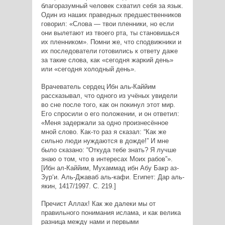
благоразумный человек схватил себя за язык.
Один из наших праведных предшественников
говорил: «Слова — твои пленники, но если
они вылетают из твоего рта, ты становишься
их пленником». Помни же, что сподвижники и
их последователи готовились к ответу даже
за такие слова, как «сегодня жаркий день»
или «сегодня холодный день».
Врачеватель сердец Ибн аль-Каййим
рассказывал, что одного из учёных увидели
во сне после того, как он покинул этот мир.
Его спросили о его положении, и он ответил:
«Меня задержали за одно произнесённое
мной слово. Как-то раз я сказал: “Как же
сильно люди нуждаются в дожде!” И мне
было сказано: “Откуда тебе знать? Я лучше
знаю о том, что в интересах Моих рабов”».
[Ибн ал-Каййим, Мухаммад ибн Абу Бакр аз-
Зур‘и. Аль-Джаваб аль-кафи. Египет: Дар аль-
якин, 1417/1997. С. 219.]
Пречист Аллах! Как же далеки мы от
правильного понимания ислама, и как велика
разница между нами и первыми