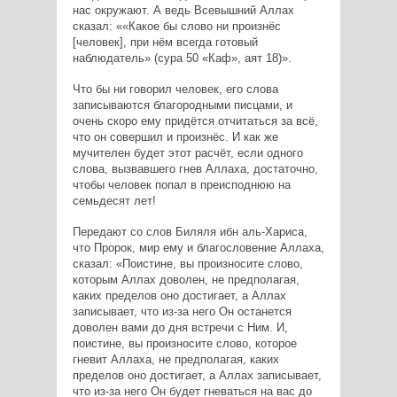
нас окружают. А ведь Всевышний Аллах
сказал:
«Какое бы слово ни произнёс
[человек], при нём всегда готовый
наблюдатель» (сура 50 «Каф», аят 18)
.
Что бы ни говорил человек, его слова
записываются благородными писцами, и
очень скоро ему придётся отчитаться за всё,
что он совершил и произнёс. И как же
мучителен будет этот расчёт, если одного
слова, вызвавшего гнев Аллаха, достаточно,
чтобы человек попал в преисподнюю на
семьдесят лет!
Передают со слов Биляля ибн аль-Хариса,
что Пророк, мир ему и благословение Аллаха,
сказал: «Поистине, вы произносите слово,
которым Аллах доволен, не предполагая,
каких пределов оно достигает, а Аллах
записывает, что из-за него Он останется
доволен вами до дня встречи с Ним. И,
поистине, вы произносите слово, которое
гневит Аллаха, не предполагая, каких
пределов оно достигает, а Аллах записывает,
что из-за него Он будет гневаться на вас до