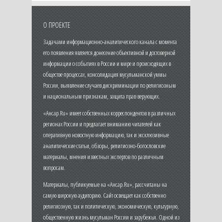
О ПРОЕКТЕ
Задачами информационно-аналитического канала с момента
его появления является донесение объективной и достоверной
информации о событиях в России и мире и происходящих в
обществе процессах, консолидация мусульманской уммы
России, выявление случаев дискриминации по религиозным
и национальным признакам, защита прав верующих.
«Ансар.Ru» имеет собственных корреспондентов в различных
регионах России и предлагает вниманию читателей как
оперативную новостную информацию, так и эксклюзивные
аналитические статьи, обзоры, религиозно-богословские
материалы, мнения известных экспертов по различным
вопросам.
Материалы, публикуемые на «Ансар.Ru», рассчитаны на
самую широкую аудиторию. Сайт освещает как собственно
религиозную, так и политическую, экономическую, культурную,
общественную жизнь мусульман России и зарубежья. Одной из