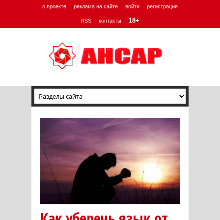
о проекте
реклама на сайте
войти
регистрация
18+
RSS
контакты
Как уберечь язык от