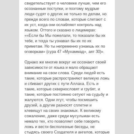
свидетельствует о человеке лучше, чем его
осознанные поступки, и поэтому мудрые
люди судят о других не только по делам, но
прежде всего по словам, которые слетают с
их уст, когда они ослабляют контроль над
языком. Оттого и сказано о лицемерах:
«Если бы Мы пожелали, то показали бы их
тебе, и тогда ты узнавал бы их по их
приметам. Но ты непременно узнаешь их по
оговоркам» (сура 47 «Мухаммад», аят 30)
.
Однако же многие вокруг не осознают своей
зависимости от языка и мало обращают
внимание на свои слова. Среди людей есть
такие, которые распространяют великую ложь
и сбивают других с пути Аллаха. Есть и
такие, которые сквернословят и грубят, и
такие, которые постоянно сетуют на судьбу и
жалуются. Одни лгут, чтобы посмешить
друзей, а другие разносят сплетни и
клевещут на своих знакомых. К великому
сожалению, даже среди мусульман есть
немало тех, кто позволяет себе говорить
ложь и вести бесполезные беседы, не
стыдясь своего Создателя и ангелов, которые