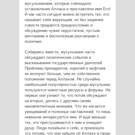
мусульманами, которые соблюдали
установления Аллаха и прославляли имя Его!
И как часто сегодня можно встретить тех, кто
называет себя верующим, но без зазрения
совести предается празднословию и
обсуждению чужих недостатков, пустым
мечтаниям и бесполезным разговорам о
политике.
Собираясь вместе, мусульмане часто
обсуждают политические события и
высказывания государственных деятелей.
Проблемы президентов, королей и муфтиев
их волнуют больше, чем их собственное
положение перед Аллахом. Не случайно
наибольшей популярностью среди мусульман
пользуются новостные ресурсы и форумы. На
первых они узнают то, что потом обсуждают
на вторых, делясь с другими своим
некомпетентным мнением. Что же касается
увещеваний и полезных наставлений, то лишь
немногие интересуются ими. И ещё меньше
тех, кто прислушивается к ним и очищает
душу. Люди позабыли о себе, и произошло
это потому, что они забыли об Аллахе и своих