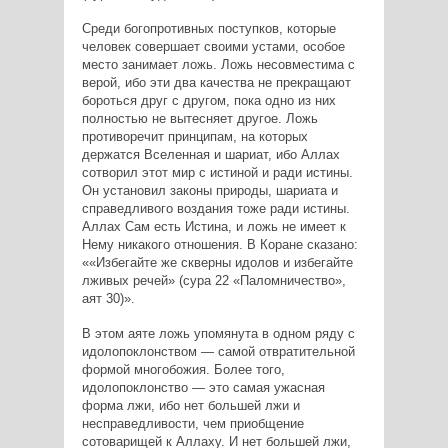
Среди богопротивных поступков, которые
человек совершает своими устами, особое
место занимает ложь. Ложь несовместима с
верой, ибо эти два качества не прекращают
бороться друг с другом, пока одно из них
полностью не вытесняет другое. Ложь
противоречит принципам, на которых
держатся Вселенная и шариат, ибо Аллах
сотворил этот мир с истиной и ради истины.
Он установил законы природы, шариата и
справедливого воздания тоже ради истины.
Аллах Сам есть Истина, и ложь не имеет к
Нему никакого отношения. В Коране сказано:
«Избегайте же скверны идолов и избегайте
лживых речей» (сура 22 «Паломничество»,
аят 30)
.
В этом аяте ложь упомянута в одном ряду с
идолопоклонством — самой отвратительной
формой многобожия. Более того,
идолопоклонство — это самая ужасная
форма лжи, ибо нет большей лжи и
несправедливости, чем приобщение
сотоварищей к Аллаху. И нет большей лжи,