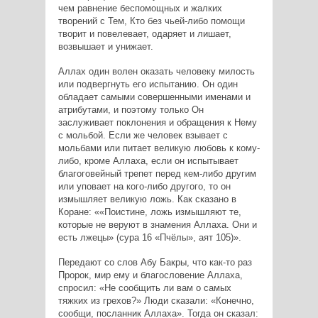
чем равнение беспомощных и жалких
творений с Тем, Кто без чьей-либо помощи
творит и повелевает, одаряет и лишает,
возвышает и унижает.
Аллах один волен оказать человеку милость
или подвергнуть его испытанию. Он один
обладает самыми совершенными именами и
атрибутами, и поэтому только Он
заслуживает поклонения и обращения к Нему
с мольбой. Если же человек взывает с
мольбами или питает великую любовь к кому-
либо, кроме Аллаха, если он испытывает
благоговейный трепет перед кем-либо другим
или уповает на кого-либо другого, то он
измышляет великую ложь. Как сказано в
Коране:
«Поистине, ложь измышляют те,
которые не веруют в знамения Аллаха. Они и
есть лжецы» (сура 16 «Пчёлы», аят 105)
.
Передают со слов Абу Бакры, что как-то раз
Пророк, мир ему и благословение Аллаха,
спросил: «Не сообщить ли вам о самых
тяжких из грехов?» Люди сказали: «Конечно,
сообщи, посланник Аллаха». Тогда он сказал: