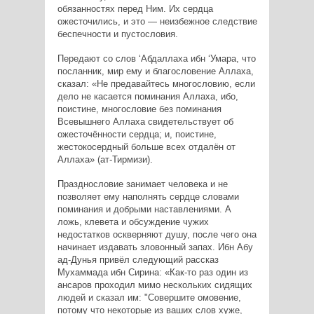
обязанностях перед Ним. Их сердца
ожесточились, и это — неизбежное следствие
беспечности и пустословия.
Передают со слов ‘Абдаллаха ибн ‘Умара, что
посланник, мир ему и благословение Аллаха,
сказал: «Не предавайтесь многословию, если
дело не касается поминания Аллаха, ибо,
поистине, многословие без поминания
Всевышнего Аллаха свидетельствует об
ожесточённости сердца; и, поистине,
жестокосердный больше всех отдалён от
Аллаха» (ат-Тирмизи).
Празднословие занимает человека и не
позволяет ему наполнять сердце словами
поминания и добрыми наставлениями. А
ложь, клевета и обсуждение чужих
недостатков оскверняют душу, после чего она
начинает издавать зловонный запах. Ибн Абу
ад-Дунья привёл следующий рассказ
Мухаммада ибн Сирина: «Как-то раз один из
ансаров проходил мимо нескольких сидящих
людей и сказал им: "Совершите омовение,
потому что некоторые из ваших слов хуже,