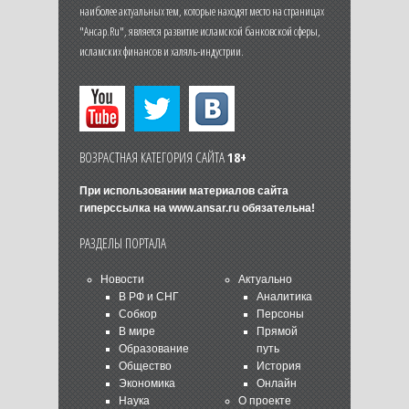
наиболее актуальных тем, которые находят место на страницах
"Ансар.Ru", является развитие исламской банковской сферы,
исламских финансов и халяль-индустрии.
ВОЗРАСТНАЯ КАТЕГОРИЯ САЙТА
18+
При использовании материалов сайта
гиперссылка на
www.ansar.ru
обязательна!
РАЗДЕЛЫ ПОРТАЛА
Новости
Актуально
В РФ и СНГ
Аналитика
Собкор
Персоны
В мире
Прямой
Образование
путь
Общество
История
Экономика
Онлайн
Наука
О проекте