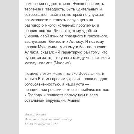
намерения недостаточно. Нужно проявлять
терпение и твёрдость, быть бдительным и
остерегаться шайтана, который не упускает
возможности вытянуть верующего на
разговор о многочисленных проблемах и
неприятностях. Лишь тот, кому удаётся
уберечь свой язык от праздного и греховного,
заслуживает близости к Аллаху. И поэтому
пророк Мухаммад, мир ему и благословение
Аллаха, сказал: «Я гарантирую рай тому, кто
ручается за то, что у него между челюстями и
между ногами» (Муслим).
Помочь в этом может только Всевышний, и
только Его мы просим украсить наши сердца
богобоязненностью, а наши уста —
правдивыми речами, которые приближают нас
к Господу и приносят пользу нам и всем
остальным верующим. Аминь!
Эльмир Кулиев
Источник: Электронный минбар
17:48 07 августа 2017