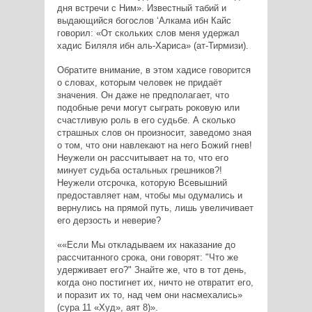
дня встречи с Ним». Известный табий и
выдающийся богослов ‘Алкама ибн Кайс
говорил: «От скольких слов меня удержал
хадис Биляля ибн аль-Хариса» (ат-Тирмизи).
Обратите внимание, в этом хадисе говорится
о словах, которым человек не придаёт
значения. Он даже не предполагает, что
подобные речи могут сыграть роковую или
счастливую роль в его судьбе. А сколько
страшных слов он произносит, заведомо зная
о том, что они навлекают на него Божий гнев!
Неужели он рассчитывает на то, что его
минует судьба остальных грешников?!
Неужели отсрочка, которую Всевышний
предоставляет нам, чтобы мы одумались и
вернулись на прямой путь, лишь увеличивает
его дерзость и неверие?
«Если Мы откладываем их наказание до
рассчитанного срока, они говорят: "Что же
удерживает его?" Знайте же, что в тот день,
когда оно постигнет их, ничто не отвратит его,
и поразит их то, над чем они насмехались»
(сура 11 «Худ», аят 8)
.