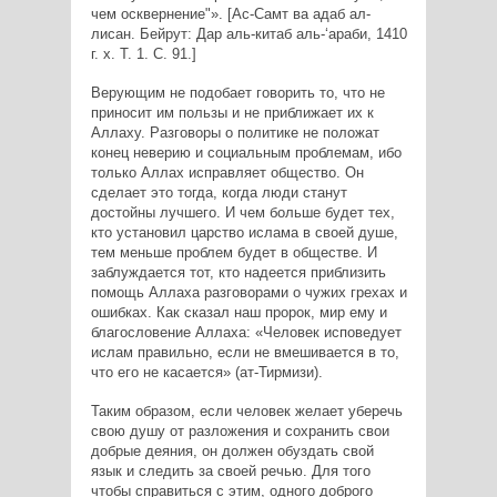
чем осквернение"». [Ас-Самт ва адаб ал-
лисан. Бейрут: Дар аль-китаб аль-‘араби, 1410
г. х. Т. 1. С. 91.]
Верующим не подобает говорить то, что не
приносит им пользы и не приближает их к
Аллаху. Разговоры о политике не положат
конец неверию и социальным проблемам, ибо
только Аллах исправляет общество. Он
сделает это тогда, когда люди станут
достойны лучшего. И чем больше будет тех,
кто установил царство ислама в своей душе,
тем меньше проблем будет в обществе. И
заблуждается тот, кто надеется приблизить
помощь Аллаха разговорами о чужих грехах и
ошибках. Как сказал наш пророк, мир ему и
благословение Аллаха: «Человек исповедует
ислам правильно, если не вмешивается в то,
что его не касается» (ат-Тирмизи).
Таким образом, если человек желает уберечь
свою душу от разложения и сохранить свои
добрые деяния, он должен обуздать свой
язык и следить за своей речью. Для того
чтобы справиться с этим, одного доброго