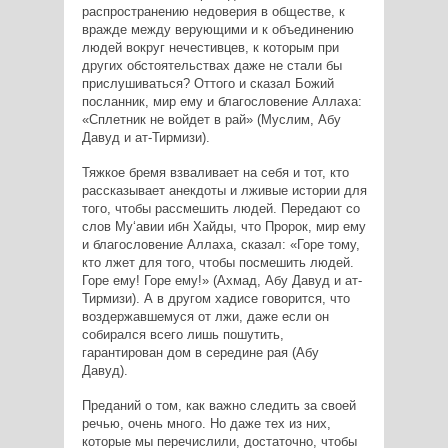
распространению недоверия в обществе, к
вражде между верующими и к объединению
людей вокруг нечестивцев, к которым при
других обстоятельствах даже не стали бы
прислушиваться? Оттого и сказал Божий
посланник, мир ему и благословение Аллаха:
«Сплетник не войдет в рай» (Муслим, Абу
Давуд и ат-Тирмизи).
Тяжкое бремя взваливает на себя и тот, кто
рассказывает анекдоты и лживые истории для
того, чтобы рассмешить людей. Передают со
слов Му‘авии ибн Хайды, что Пророк, мир ему
и благословение Аллаха, сказал: «Горе тому,
кто лжет для того, чтобы посмешить людей.
Горе ему! Горе ему!» (Ахмад, Абу Давуд и ат-
Тирмизи). А в другом хадисе говорится, что
воздержавшемуся от лжи, даже если он
собирался всего лишь пошутить,
гарантирован дом в середине рая (Абу
Давуд).
Преданий о том, как важно следить за своей
речью, очень много. Но даже тех из них,
которые мы перечислили, достаточно, чтобы