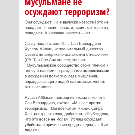
мусульмане не
осуждают терроризм?
Они осуждают. Но в выпуски новостей это не
попадает. Плохие новости, такие как теракты,
попадают. А хорошие новости – нет.
Сразу после стрельбы в Сан-Бернардино
Хуссам Айлуш, исполнительный директор
Совета по американо-исламским отношениям
(CAIR) в Лос-Анджелесе, заявил:
«Мусульманское сообщество стоит плечом к
плечу с нашими согражданами-американцами
в осуждении всякого образа мышления,
оправдывающего подобные омерзительные
акты насилия».
Рушан Аббасси, помощник имама в мечети
Сан-Бернардино, сказал: «Мы все против
терроризма… Мы все хотим мира». Саира
Хан, сестра стрелка, добавила: «Я убеждена,
что это вовсе не Ислам. Ислам осуждает
убийства и причинение вреда людям, любым
людям».