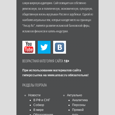
самую широкую аудиторию. Сайт освещает как собственно
религиозную, так и политическую, экономическую, культурную,
общественную жизнь мусульман России и зарубежья. Одной из
наиболее актуальных тем, которые находят место на страницах
"Ансар.Ru", является развитие исламской банковской сферы,
исламских финансов и халяль-индустрии.
ВОЗРАСТНАЯ КАТЕГОРИЯ САЙТА
18+
При использовании материалов сайта
гиперссылка на
www.ansar.ru
обязательна!
РАЗДЕЛЫ ПОРТАЛА
Новости
Актуально
В РФ и СНГ
Аналитика
Собкор
Персоны
В мире
Прямой
Образование
путь