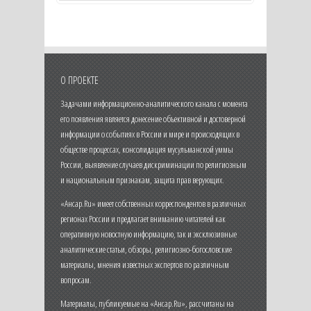
О ПРОЕКТЕ
Задачами информационно-аналитического канала с момента
его появления является донесение объективной и достоверной
информации о событиях в России и мире и происходящих в
обществе процессах, консолидация мусульманской уммы
России, выявление случаев дискриминации по религиозным
и национальным признакам, защита прав верующих.
«Ансар.Ru» имеет собственных корреспондентов в различных
регионах России и предлагает вниманию читателей как
оперативную новостную информацию, так и эксклюзивные
аналитические статьи, обзоры, религиозно-богословские
материалы, мнения известных экспертов по различным
вопросам.
Материалы, публикуемые на «Ансар.Ru», рассчитаны на