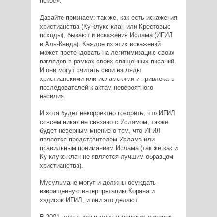
покое».
Давайте признаем: так же, как есть искажения
христианства (Ку-клукс-клан или Крестовые
походы), бывают и искажения Ислама (ИГИЛ
и Аль-Каида). Каждое из этих искажений
может претендовать на легитимизацию своих
взглядов в рамках своих священных писаний.
И они могут считать свои взгляды
христианскими или исламскими и привлекать
последователей к актам невероятного
насилия.
И хотя будет некорректно говорить, что ИГИЛ
совсем никак не связано с Исламом, также
будет неверным мнение о том, что ИГИЛ
является представителем Ислама или
правильным пониманием Ислама (так же как и
Ку-клукс-клан не является лучшим образцом
христианства).
Мусульмане могут и должны осуждать
извращенную интерпретацию Корана и
хадисов ИГИЛ, и они это делают.
В 2001 году тысячи мусульманских лидеров