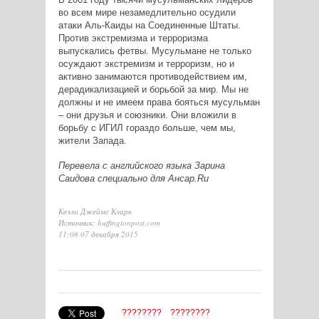
во всем мире незамедлительно осудили
атаки Аль-Каиды на Соединенные Штаты.
Против экстремизма и терроризма
выпускались фетвы. Мусульмане не только
осуждают экстремизм и терроризм, но и
активно занимаются противодействием им,
дерадикализацией и борьбой за мир. Мы не
должны и не имеем права бояться мусульман
– они друзья и союзники. Они вложили в
борьбу с ИГИЛ гораздо больше, чем мы,
жители Запада.
Перевела с английского языка Зарина
Саидова специально для Ансар.Ru
Келли Джеймс Кларк
Источник: huffingtonpost.com
11:08 07 декабря 2015
????????
????????