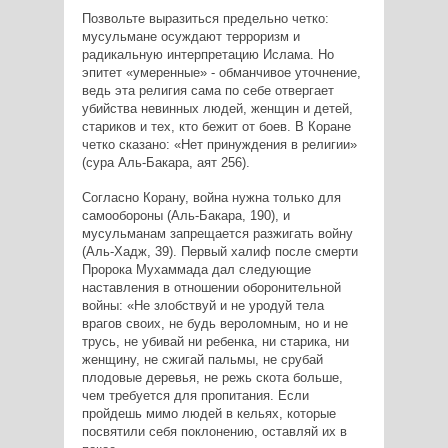
Позвольте выразиться предельно четко:
мусульмане осуждают терроризм и
радикальную интерпретацию Ислама. Но
эпитет «умеренные» - обманчивое уточнение,
ведь эта религия сама по себе отвергает
убийства невинных людей, женщин и детей,
стариков и тех, кто бежит от боев. В Коране
четко сказано: «Нет принуждения в религии»
(сура Аль-Бакара, аят 256).
Согласно Корану, война нужна только для
самообороны (Аль-Бакара, 190), и
мусульманам запрещается разжигать войну
(Аль-Хадж, 39). Первый халиф после смерти
Пророка Мухаммада дал следующие
наставления в отношении оборонительной
войны: «Не злобствуй и не уродуй тела
врагов своих, не будь вероломным, но и не
трусь, не убивай ни ребенка, ни старика, ни
женщину, не сжигай пальмы, не срубай
плодовые деревья, не режь скота больше,
чем требуется для пропитания. Если
пройдешь мимо людей в кельях, которые
посвятили себя поклонению, оставляй их в