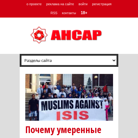
о проекте
реклама на сайте
войти
регистрация
18+
RSS
контакты
Почему умеренные