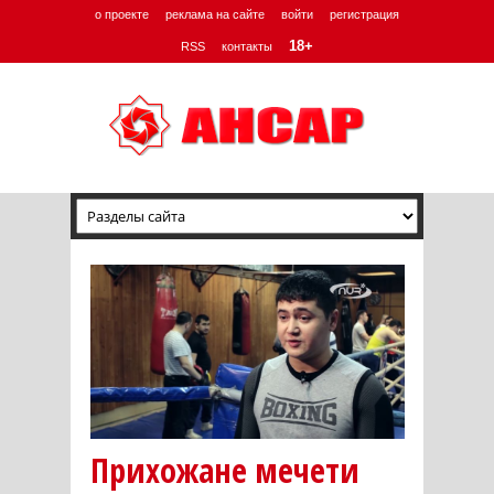
о проекте
реклама на сайте
войти
регистрация
18+
RSS
контакты
Прихожане мечети