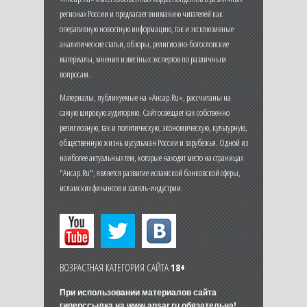
регионах России и предлагает вниманию читателей как
оперативную новостную информацию, так и эксклюзивные
аналитические статьи, обзоры, религиозно-богословские
материалы, мнения известных экспертов по различным
вопросам.
Материалы, публикуемые на «Ансар.Ru», рассчитаны на
самую широкую аудиторию. Сайт освещает как собственно
религиозную, так и политическую, экономическую, культурную,
общественную жизнь мусульман России и зарубежья. Одной из
наиболее актуальных тем, которые находят место на страницах
"Ансар.Ru", является развитие исламской банковской сферы,
исламских финансов и халяль-индустрии.
ВОЗРАСТНАЯ КАТЕГОРИЯ САЙТА
18+
При использовании материалов сайта
гиперссылка на
www.ansar.ru
обязательна!