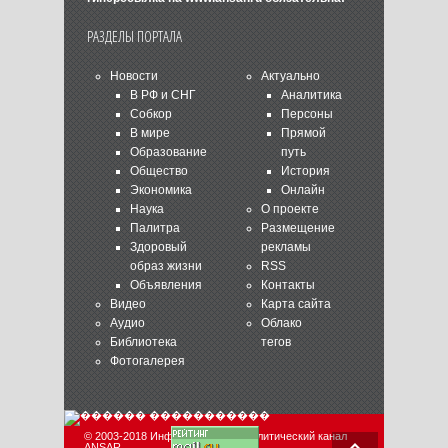
РАЗДЕЛЫ ПОРТАЛА
Новости
Актуально
В РФ и СНГ
Аналитика
Собкор
Персоны
В мире
Прямой
Образование
путь
Общество
История
Экономика
Онлайн
Наука
О проекте
Палитра
Размещение
Здоровый
рекламы
образ жизни
RSS
Объявления
Контакты
Видео
Карта сайта
Аудио
Облако
Библиотека
тегов
Фотогалерея
© 2003-2018 Информационно-аналитический канал
ANSAR