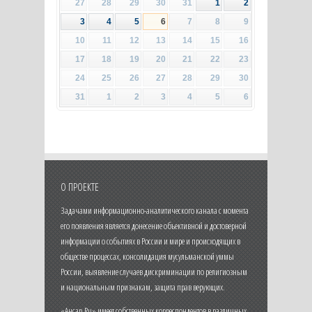
27
28
29
30
31
1
2
3
4
5
6
7
8
9
10
11
12
13
14
15
16
17
18
19
20
21
22
23
24
25
26
27
28
29
30
31
1
2
3
4
5
6
О ПРОЕКТЕ
Задачами информационно-аналитического канала с момента
его появления является донесение объективной и достоверной
информации о событиях в России и мире и происходящих в
обществе процессах, консолидация мусульманской уммы
России, выявление случаев дискриминации по религиозным
и национальным признакам, защита прав верующих.
«Ансар.Ru» имеет собственных корреспондентов в различных