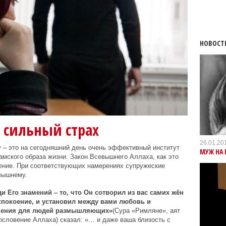
НОВОСТ
 сильный страх
26.01.20
 – это на сегодняшний день очень эффективный институт
МУЖ НА 
мского образа жизни. Закон Всевышнего Аллаха, как это
чение. При соответствующих намерениях супружеские
вышнему.
и Его знамений – то, что Он сотворил из вас самих жён
спокоение, и установил между вами любовь и
намения для людей размышляющих»
(Сура «Римляне», аят
гословение Аллаха) сказал: «… и даже ваша близость с