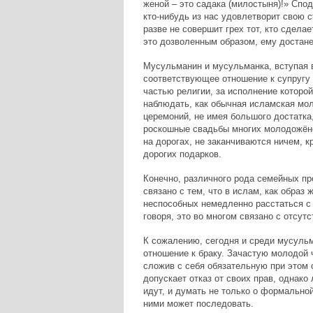
женой – это садака (милостыня)!» Спод
кто-нибудь из нас удовлетворит свою с
разве не совершит грех тот, кто сдела
это дозволенным образом, ему достане
Мусульманин и мусульманка, вступая в
соответствующее отношение к супругу 
частью религии, за исполнение которо
наблюдать, как обычная исламская мо
церемоний, не имея большого достатка,
роскошные свадьбы многих молодожёно
на дорогах, не заканчиваются ничем, к
дорогих подарков.
Конечно, различного рода семейных пр
связано с тем, что в ислам, как образ
неспособных немедленно расстаться с 
говоря, это во многом связано с отсут
К сожалению, сегодня и среди мусуль
отношение к браку. Зачастую молодой 
сложив с себя обязательную при этом 
допускает отказ от своих прав, однако
идут, и думать не только о формальной
ними может последовать.