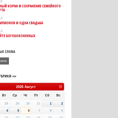
10
НЫЙ КОРАН И СОХРАНЕНИЕ СЕМЕЙНОГО
УТА
10
МПИОНОВ И ОДНА СВАДЬБА
10
ЙТЕ БОГОБОЯЗНЕННЫХ
ЫЕ СЛОВА
никях
УБРИКИ «»
2026
Август
Вт
Ср
Чт
Пт
Сб
Вс
28
29
30
31
1
2
4
5
6
7
8
9
11
12
13
14
15
16