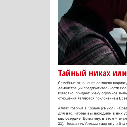
Тайный никах или
Семейные отношения согласно шариату
демонстрации предпочтительности исла
известно, придаёт браку огромное зна
отношения являются поклонением Все
Аллах говорит в Коране (смысл):
«Сред
для вас, чтобы вы находили в них у
милосердие. Воистину, в этом – з
21). Посланник Аллаха (мир ему и бла