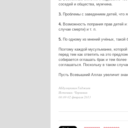
соседей и общества, мужчина.
3.
Проблемы с заведением детей, что я
4.
Возможность попрания прав детей и 
случае смерти) и т. п.
5.
По одному из мнений учёных, такой 
Поэтому каждой мусульманке, которой 
перед тем как ответить на это предлож
собирается оглашать брак и тем более 
соглашаться. Поскольку в таком случае
Пусть Всевышний Аллах увеличит знан
Абдулмукмин Гаджиев
Источник: Черновик
00:09 02 февраля 2013