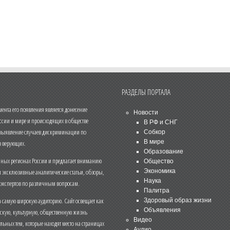
РАЗДЕЛЫ ПОРТАЛА
нта его появления является донесение
Новости
ссии и мире и происходящих в обществе
В РФ и СНГ
 выявление случаев дискриминации по
Собкор
В мире
 верующих.
Образование
чных регионах России и предлагает вниманию
Общество
и эксклюзивные аналитические статьи, обзоры,
Экономика
Наука
 экспертов по различным вопросам.
Палитра
 самую широкую аудиторию. Сайт освещает как
Здоровый образ жизни
Объявления
ескую, культурную, общественную жизнь
Видео
льных тем, которые находят место на страницах
Аудио