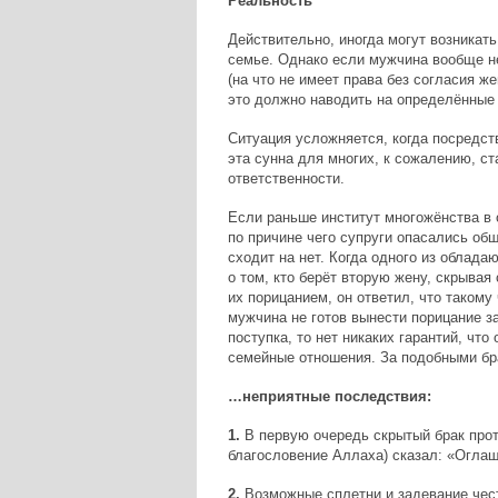
Реальность
Действительно, иногда могут возникать
семье. Однако если мужчина вообще не
(на что не имеет права без согласия ж
это должно наводить на определённые
Ситуация усложняется, когда посредст
эта сунна для многих, к сожалению, ст
ответственности.
Если раньше институт многожёнства в
по причине чего супруги опасались общ
сходит на нет. Когда одного из облад
о том, кто берёт вторую жену, скрывая
их порицанием, он ответил, что такому
мужчина не готов вынести порицание з
поступка, то нет никаких гарантий, чт
семейные отношения. За подобными бр
…неприятные последствия:
1.
В первую очередь скрытый брак прот
благословение Аллаха) сказал: «Оглаш
2.
Возможные сплетни и задевание чест