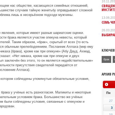
10.11.20
СВЯЩЕН
ающем нас обществе, касающихся семейных отношений,
ИНСТИТ
ольшинстве случаев тайную женитьбу оправдывают сложной
роблема лишь в несерьёзном подходе мужчины.
13.06.20
CЕМЬ ЧЕ
26.03.20
 явления, которые имеют разные шариатские оценки.
ВЫБИРА
ти брака является участие опекуна невесты, который
телей. Таким образом, «брак», скрытый от всех (то есть
ется обычным прелюбодеянием. Посланник Аллаха (мир ему
КЛЮЧЕВ
никаха (брака), кроме как при опекуне» (Абу Дауд, Ахмад,
сказал: «Нет никаха, кроме как при опекуне и двух
брак
ыл заключён без этого, то он является недействительным»
тельности присутствия свидетелей передаётся от
ословение Аллаха).
АРХИВ Р
в котором соблюдены упомянутые обязательные условия,
 брака у учёных есть разногласия. Маликиты и некоторые
Пн
зательным условием брака. Большинство же учёных
27
ом были соблюдены условия, связанные с опекуном и
ародован.
3
10