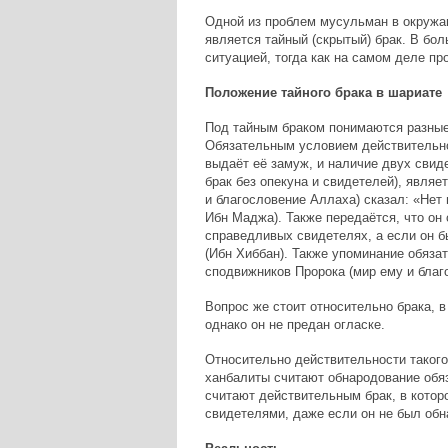
Одной из проблем мусульман в окруж
является тайный (скрытый) брак. В б
ситуацией, тогда как на самом деле п
Положение тайного брака в шариате
Под тайным браком понимаются разные
Обязательным условием действительнос
выдаёт её замуж, и наличие двух свиде
брак без опекуна и свидетелей), явля
и благословение Аллаха) сказал: «Нет 
Ибн Маджа). Также передаётся, что он 
справедливых свидетелях, а если он б
(Ибн Хиббан). Также упоминание обяза
сподвижников Пророка (мир ему и благ
Вопрос же стоит относительно брака, 
однако он не предан огласке.
Относительно действительности такого
ханбалиты считают обнародование обя
считают действительным брак, в котор
свидетелями, даже если он не был обн