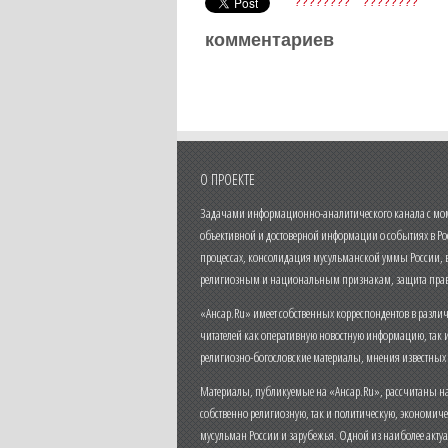
????????
????????
комментариев
О ПРОЕКТЕ
Задачами информационно-аналитического канала с моме
объективной и достоверной информации о событиях в Ро
процессах, консолидация мусульманской уммы России,
религиозным и национальным признакам, защита прав
«Ансар.Ru» имеет собственных корреспондентов в разли
читателей как оперативную новостную информацию, так 
религиозно-богословские материалы, мнения известных
Материалы, публикуемые на «Ансар.Ru», рассчитаны на
собственно религиозную, так и политическую, экономич
мусульман России и зарубежья. Одной из наиболее актуа