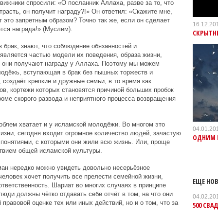
вижники спросили: «О посланник Аллаха, разве за то, что
трасть, он получит награду?!» Он ответил: «Скажите мне,
ет это запретным образом? Точно так же, если он сделает
16.12.20
тся награда!» (Муслим).
СКРЫТНЫ
 брак, знают, что соблюдение обязанностей и
является частью модели их поведения, образа жизни,
й они получают награду у Аллаха. Поэтому мы можем
лодёжь, вступающая в брак без пышных торжеств и
 создаёт крепкие и дружные семьи, в то время как
в, кортежи которых становятся причиной больших пробок
роме скорого развода и неприятного процесса возвращения
облем хватает и у исламской молодёжи. Во многом это
04.01.20
 жизни, сегодня входит огромное количество людей, зачастую
ОДНИМ 
понятиями, с которыми они жили всю жизнь. Или, проще
ствием общей исламской культуры.
ман нередко можно увидеть довольно несерьёзное
человек хочет получить все прелести семейной жизни,
ЕЩЕ НОВ
ответственность. Шариат во многих случаях в принципе
 люди должны чётко отдавать себе отчёт в том, на что они
04.02.20
 правовой оценке тех или иных действий, но и о том, что за
500 СВА