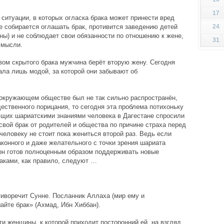
17
 ситуации, в которых огласка брака может принести вред
 собирается оглашать брак, противится заведению детей
24
ены) и не соблюдает свои обязанности по отношению к жене,
31
 мысли.
вом скрытого брака мужчина берёт вторую жену. Сегодня
ала лишь модой, за которой они забывают об
 окружающем обществе был не так сильно распространён,
ественного порицания, то сегодня эта проблема потихоньку
ающих шариатскими знаниями человека в Дагестане спросили
 свой брак от родителей и общества по причине страха перед
 человеку не стоит пока жениться второй раз. Ведь если
аконного и даже желательного с точки зрения шариата
о он готов полноценным образом поддерживать новые
аками, как правило, следуют …
иворечит Сунне. Посланник Аллаха (мир ему и
айте брак» (Ахмад, Ибн Хиббан).
и женщины, к которой приходит посторонний ей, на взгляд