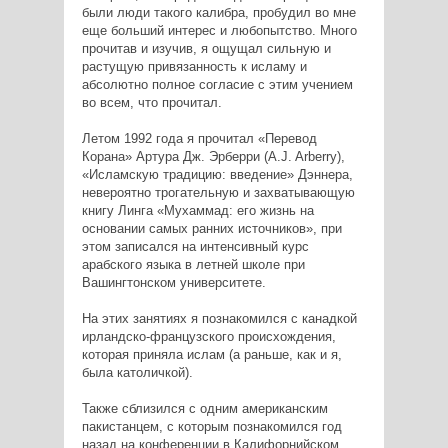
были люди такого калибра, пробудил во мне
еще больший интерес и любопытство. Много
прочитав и изучив, я ощущал сильную и
растущую привязанность к исламу и
абсолютно полное согласие с этим учением
во всем, что прочитал.
Летом 1992 года я прочитал «Перевод
Корана» Артура Дж. Эрберри (A.J. Arberry),
«Исламскую традицию: введение» Дэннера,
невероятно трогательную и захватывающую
книгу Линга «Мухаммад: его жизнь на
основании самых ранних источников», при
этом записался на интенсивный курс
арабского языка в летней школе при
Вашингтонском университете.
На этих занятиях я познакомился с канадкой
ирландско-французского происхождения,
которая приняла ислам (а раньше, как и я,
была католичкой).
Также сблизился с одним американским
пакистанцем, с которым познакомился год
назад на конференции в Калифорнийском