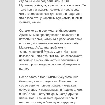
сделаны мной под влиянием книги
Мухаммада Асада, я решил взять его имя. Он
тоже принял ислам, поэтому я чувствовал,
что это хорошее имя для меня, и надеялся,
что скоро стану хорошим мусульманином и
ученым, как он.
Однако когда я вернулся в Университет
Аризоны, мои преподаватели арабского и
истории ислама, которым я рассказал свою
историю, посоветовали мне назвать себя
Мухаммад Ас’ад (на арабском –
«счастливейший Мухаммад»). Им и мне
показалось, что это имя точнее отображает
перемену в моей личности и отношении к
жизни, произошедшую после обращения в
ислам.
После этого в моей жизни мусульманина
были радости и трудности. Хотя никто в
семье еще не принял ислам, я окружен
сочувствием и пониманием, и надеюсь, что,
иншаАллах, наступит день, когда другие
члены моей семьи тоже примут ислам. В
частности, самую большую поддержку