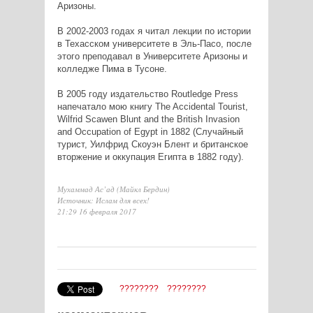
Аризоны.
В 2002-2003 годах я читал лекции по истории
в Техасском университете в Эль-Пасо, после
этого преподавал в Университете Аризоны и
колледже Пима в Тусоне.
В 2005 году издательство Routledge Press
напечатало мою книгу The Accidental Tourist,
Wilfrid Scawen Blunt and the British Invasion
and Occupation of Egypt in 1882 (Случайный
турист, Уилфрид Скоуэн Блент и британское
вторжение и оккупация Египта в 1882 году).
Мухаммад Ас’ад (Майкл Бердин)
Источник: Ислам для всех!
21:29 16 февраля 2017
????????
????????