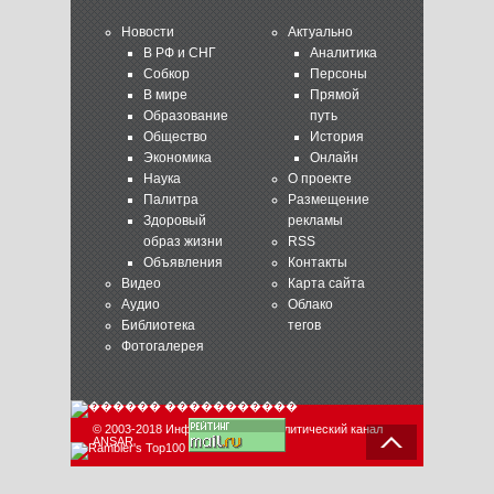
Новости
Актуально
В РФ и СНГ
Аналитика
Собкор
Персоны
В мире
Прямой
Образование
путь
Общество
История
Экономика
Онлайн
Наука
О проекте
Палитра
Размещение
Здоровый
рекламы
образ жизни
RSS
Объявления
Контакты
Видео
Карта сайта
Аудио
Облако
Библиотека
тегов
Фотогалерея
© 2003-2018 Информационно-аналитический канал
ANSAR