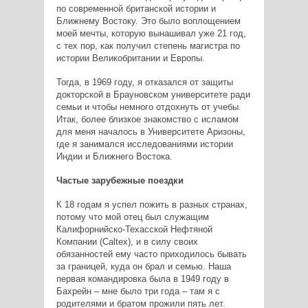
по современной британской истории и
Ближнему Востоку. Это было воплощением
моей мечты, которую вынашивал уже 21 год,
с тех пор, как получил степень магистра по
истории Великобритании и Европы.
Тогда, в 1969 году, я отказался от защиты
докторской в Брауновском университете ради
семьи и чтобы немного отдохнуть от учебы.
Итак, более близкое знакомство с исламом
для меня началось в Университете Аризоны,
где я занимался исследованиями истории
Индии и Ближнего Востока.
Частые зарубежные поездки
К 18 годам я успел пожить в разных странах,
потому что мой отец был служащим
Калифорнийско-Техасской Нефтяной
Компании (Caltex), и в силу своих
обязанностей ему часто приходилось бывать
за границей, куда он брал и семью. Наша
первая командировка была в 1949 году в
Бахрейн – мне было три года – там я с
родителями и братом прожили пять лет.