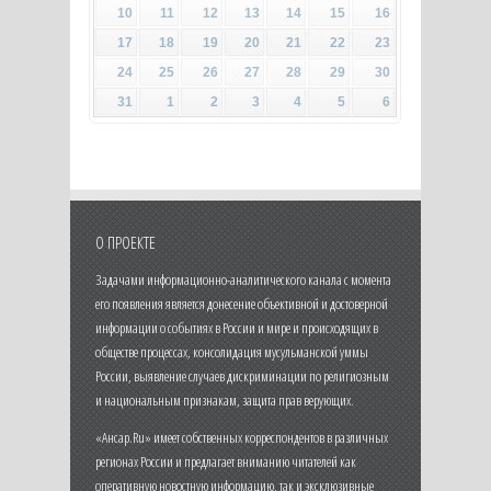
10
11
12
13
14
15
16
17
18
19
20
21
22
23
24
25
26
27
28
29
30
31
1
2
3
4
5
6
О ПРОЕКТЕ
Задачами информационно-аналитического канала с момента
его появления является донесение объективной и достоверной
информации о событиях в России и мире и происходящих в
обществе процессах, консолидация мусульманской уммы
России, выявление случаев дискриминации по религиозным
и национальным признакам, защита прав верующих.
«Ансар.Ru» имеет собственных корреспондентов в различных
регионах России и предлагает вниманию читателей как
оперативную новостную информацию, так и эксклюзивные