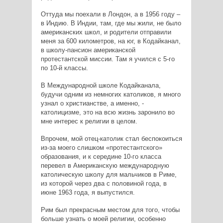
Оттуда мы поехали в Лондон, а в 1956 году –
в Индию. В Индии, там, где мы жили, не было
американских школ, и родители отправили
меня за 600 километров, на юг, в Кодайканал,
в школу-пансион американской
протестантской миссии. Там я учился с 5-го
по 10-й классы.
В Международной школе Кодайканала,
будучи одним из немногих католиков, я много
узнал о христианстве, а именно, -
католицизме, это на всю жизнь заронило во
мне интерес к религии в целом.
Впрочем, мой отец-католик стал беспокоиться
из-за моего слишком «протестантского»
образования, и к середине 10-го класса
перевел в Американскую международную
католическую школу для мальчиков в Риме,
из которой через два с половиной года, в
июне 1963 года, я выпустился.
Рим был прекрасным местом для того, чтобы
больше узнать о моей религии, особенно