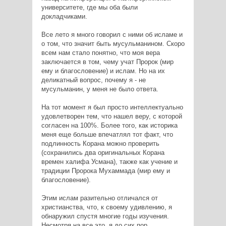
университете, где мы оба были
докладчиками.
Все лето я много говорил с ними об исламе и
о том, что значит быть мусульманином. Скоро
всем нам стало понятно, что моя вера
заключается в том, чему учат Пророк (мир
ему и благословение) и ислам. Но на их
деликатный вопрос, почему я - не
мусульманин, у меня не было ответа.
На тот момент я был просто интеллектуально
удовлетворен тем, что нашел веру, с которой
согласен на 100%. Более того, как историка
меня еще больше впечатлял тот факт, что
подлинность Корана можно проверить
(сохранились два оригинальных Корана
времен халифа Усмана), также как учение и
традиции Пророка Мухаммада (мир ему и
благословение).
Этим ислам разительно отличался от
христианства, что, к своему удивлению, я
обнаружил спустя многие годы изучения.
Несмотря на все это, я до сих пор