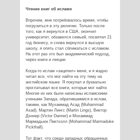
Чтение книг об исламе
Впрочем, мне потребовалось время, чтобы
погрузиться в эту религию. Только после
того, как я вернулся в США, окончил
университет, обзавелся семьей, посвятил 21
год бизнесу, и снова вернулся в высшую
школу, я опять стал сближаться с исламом.
На этот раз это был академический подход,
через книги и лекции.
Когда-то ислам «зацепил» меня, и я жадно
читал все, что мог найти на эту тему на
английском языке. Я покупал и буквально
проглатывал все книги, которые мог найти.
Многие из них были написаны исламскими
учеными Запада, обратившимися в ислам,
такими, как Мухаммад Асад (Muhammad
Asad), Мартин Лингс (Martin Lings), Виктор
Дэннер (Victor Danner) и Мохаммад
Мармадьюк Пиктхолл (Mohammad Marmaduke
Pickthall).
Тот факт, что среди западных обращенных