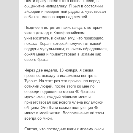
Почти сразу после этого пошел к себе, в
общежитие неподалеку. Я был в состоянии
эйфории и невероятной радости, чувствовал
себя так, словно парю над землей.
Позднее я встретил пакистанца, с которым
читал доклад в Калифорнийском
университете, и сказал ему, что произошло,
показал Коран, который получил от нашей
подруги-мусульманки; он очень обрадовался,
обнял меня и приветствовал в исламе как
своего брата.
Через две недели, 13 ноября, я снова
произнес шахаду в исламском центре в
Тусоне. На этот раз это произошло перед
сотнями людей, после этого ко мне по
очереди подошли не менее 40 братьев-
мусульман, каждый обнимал меня и
приветствовал как нового члена исламской
общины. Это были самые волнующие 45
минут в моей жизни. Воспоминание об этом
всегда со мной.
Считая, что последние шаги к исламу были