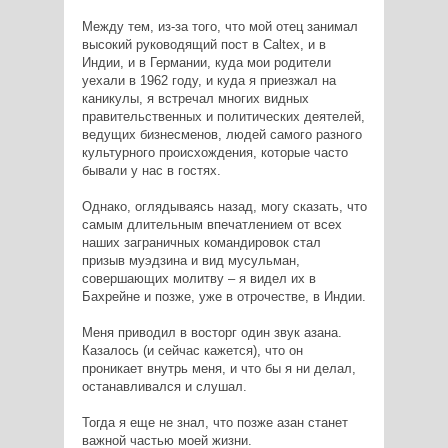
Между тем, из-за того, что мой отец занимал
высокий руководящий пост в Caltex, и в
Индии, и в Германии, куда мои родители
уехали в 1962 году, и куда я приезжал на
каникулы, я встречал многих видных
правительственных и политических деятелей,
ведущих бизнесменов, людей самого разного
культурного происхождения, которые часто
бывали у нас в гостях.
Однако, оглядываясь назад, могу сказать, что
самым длительным впечатлением от всех
наших заграничных командировок стал
призыв муэдзина и вид мусульман,
совершающих молитву – я видел их в
Бахрейне и позже, уже в отрочестве, в Индии.
Меня приводил в восторг один звук азана.
Казалось (и сейчас кажется), что он
проникает внутрь меня, и что бы я ни делал,
останавливался и слушал.
Тогда я еще не знал, что позже азан станет
важной частью моей жизни.