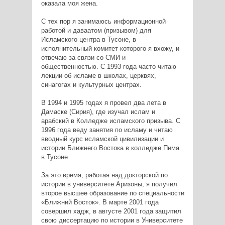
оказала моя жена.
С тех пор я занимаюсь информационной
работой и даваатом (призывом) для
Исламского центра в Тусоне, в
исполнительный комитет которого я вхожу, и
отвечаю за связи со СМИ и
общественностью. С 1993 года часто читаю
лекции об исламе в школах, церквях,
синагогах и культурных центрах.
В 1994 и 1995 годах я провел два лета в
Дамаске (Сирия), где изучал ислам и
арабский в Колледже исламского призыва. С
1996 года веду занятия по исламу и читаю
вводный курс исламской цивилизации и
истории Ближнего Востока в колледже Пима
в Тусоне.
За это время, работая над докторской по
истории в университете Аризоны, я получил
второе высшее образование по специальности
«Ближний Восток». В марте 2001 года
совершил хадж, в августе 2001 года защитил
свою диссертацию по истории в Университете