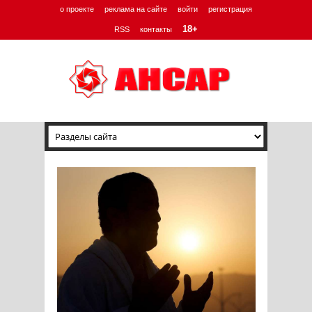
о проекте
реклама на сайте
войти
регистрация
18+
RSS
контакты