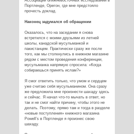
Ассоциации ближневосточных исследований в
Портленде, Орегон, где мне предстояло
прочесть доклад.
Наконец задумался об обращении
Оказалось, что на заседании я снова
встретился с моими друзьями из летней
школы, канадской мусульманкой и
пакистанцем. Практически сразу же после
того, как мы столкнулись в книжном магазине
рядом с местом проведения конференции,
мусульманка напрямую спросила: «Когда
собираешься принять ислам?»
Я смог ответить только, что умом и сердцем
уже считаю себя мусульманином. Она сразу
же предложила мне произнести шахаду здесь
и сейчас. Я начал что-то мычать в ответ, но
так и не смог найти причину, чтобы этого не
делать. Поэтому, прямо там и тогда в разделе
«новые поступления» книжного магазина
Powell’s в Портленде я произнес свою
шахаду.