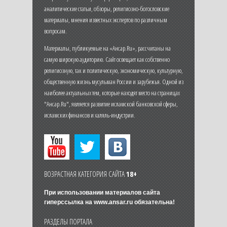
аналитические статьи, обзоры, религиозно-богословские
материалы, мнения известных экспертов по различным
вопросам.
Материалы, публикуемые на «Ансар.Ru», рассчитаны на
самую широкую аудиторию. Сайт освещает как собственно
религиозную, так и политическую, экономическую, культурную,
общественную жизнь мусульман России и зарубежья. Одной из
наиболее актуальных тем, которые находят место на страницах
"Ансар.Ru", является развитие исламской банковской сферы,
исламских финансов и халяль-индустрии.
ВОЗРАСТНАЯ КАТЕГОРИЯ САЙТА
18+
При использовании материалов сайта
гиперссылка на
www.ansar.ru
обязательна!
РАЗДЕЛЫ ПОРТАЛА