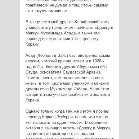
практически не думал о том, чтобы самому
стать мусульманином.
В конце лета мой друг по Калифорнийскому
университету предложил прочитать «Дорогу в
Мекку» Мухаммада Асада, а также его
перевод и комментарии к Священному
Корану.
Асад (Леопольд Вайс) был австро-польским
евреем, который принял ислам и в 1920-х
годах был близким другом Абдулазиза ибн
Сауда, основателя Саудовской Аравии.
Помимо всего, чем он занимался за свою
жизнь, в том числе был учеником и близким
другом сэра Мухаммада Икбала, Асад стал
авторитетным ученым-арабистом и знатоком
Корана.
Однако только когда тем же летом я прочел
перевод Корана Эрберри, понял, что это не
мог написать ни один человек. В середине
октября я закончил читать «Дорогу в Мекку»,
незадолго до ежегодного заседания