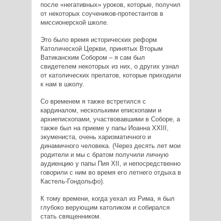
после «негативных» уроков, которые, получил
от некоторых соучеников-протестантов в
миссионерской школе.
Это было время исторических реформ
Католической Церкви, принятых Вторым
Ватиканским Собором – я сам был
свидетелем некоторых из них, о других узнал
от католических прелатов, которые приходили
к нам в школу.
Со временем я также встретился с
кардиналом, несколькими епископами и
архиепископами, участвовавшими в Соборе, а
также был на приеме у папы Иоанна XXIII,
экумениста, очень харизматичного и
динамичного человека. (Через десять лет мои
родители и мы с братом получили личную
аудиенцию у папы Пия XII, и непосредственно
говорили с ним во время его летнего отдыха в
Кастель-Гондольфо).
К тому времени, когда уехал из Рима, я был
глубоко верующим католиком и собирался
стать священником.