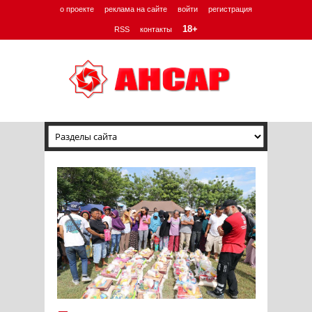
о проекте
реклама на сайте
войти
регистрация
18+
RSS
контакты