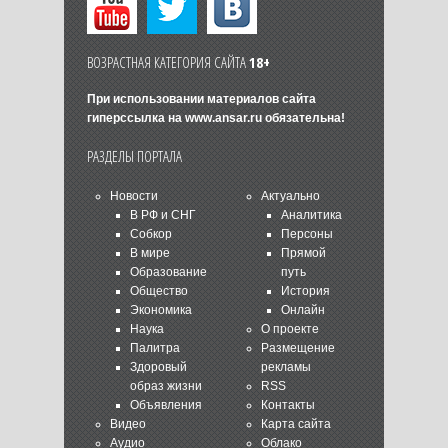
ВОЗРАСТНАЯ КАТЕГОРИЯ САЙТА
18+
При использовании материалов сайта
гиперссылка на
www.ansar.ru
обязательна!
РАЗДЕЛЫ ПОРТАЛА
Новости
Актуально
В РФ и СНГ
Аналитика
Собкор
Персоны
В мире
Прямой
Образование
путь
Общество
История
Экономика
Онлайн
Наука
О проекте
Палитра
Размещение
Здоровый
рекламы
образ жизни
RSS
Объявления
Контакты
Видео
Карта сайта
Аудио
Облако