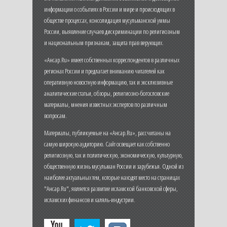
информации о событиях в России и мире и происходящих в
обществе процессах, консолидация мусульманской уммы
России, выявление случаев дискриминации по религиозным
и национальным признакам, защита прав верующих.
«Ансар.Ru» имеет собственных корреспондентов в различных
регионах России и предлагает вниманию читателей как
оперативную новостную информацию, так и эксклюзивные
аналитические статьи, обзоры, религиозно-богословские
материалы, мнения известных экспертов по различным
вопросам.
Материалы, публикуемые на «Ансар.Ru», рассчитаны на
самую широкую аудиторию. Сайт освещает как собственно
религиозную, так и политическую, экономическую, культурную,
общественную жизнь мусульман России и зарубежья. Одной из
наиболее актуальных тем, которые находят место на страницах
"Ансар.Ru", является развитие исламской банковской сферы,
исламских финансов и халяль-индустрии.