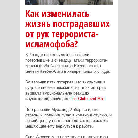
Как изменилась
жизнь пострадавших
от рук террориста-
исламофоба?
В Канаде перед судом выступили
потерпевшие и очевидцы атаки террориста-
исламофоба Александра Биссоннетта в
мечети Квебек-Сити в январе прошлого года.
Во вторник пять потерпевших выступили в
суде со своими показаниями, и их истории
вызвали эмоциональную реакцию
слушателей, сообщает
The
Globe
and
Mail
.
Потерпевший Мухамед Хабар во время
стрельбы получил пулю в колено и ступню, и
по сей день у него в ноге остаются осколки,
мешающие ему вернуться к работе.
Саид Акджур был подстрелен в плечо, и он