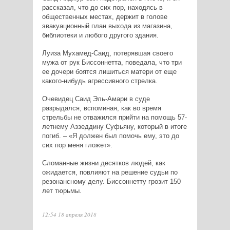
рассказал, что до сих пор, находясь в
общественных местах, держит в голове
эвакуационный план выхода из магазина,
библиотеки и любого другого здания.
Луиза Мухамед-Саид, потерявшая своего
мужа от рук Биссоннетта, поведала, что три
ее дочери боятся лишиться матери от еще
какого-нибудь агрессивного стрелка.
Очевидец Саид Эль-Амари в суде
разрыдался, вспоминая, как во время
стрельбы не отважился прийти на помощь 57-
летнему Аззеддину Суфьяну, который в итоге
погиб. – «Я должен был помочь ему, это до
сих пор меня гложет».
Сломанные жизни десятков людей, как
ожидается, повлияют на решение судьи по
резонансному делу. Биссоннетту грозит 150
лет тюрьмы.
12:54 18 апреля 2018