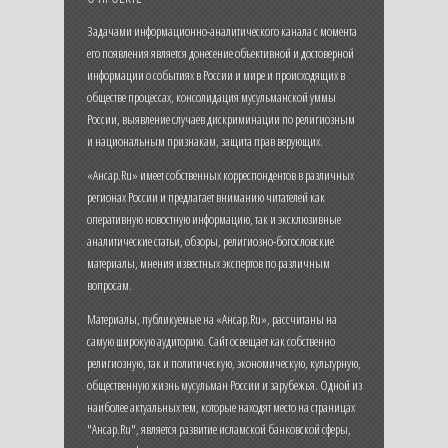
Задачами информационно-аналитического канала с момента
его появления является донесение объективной и достоверной
информации о событиях в России и мире и происходящих в
обществе процессах, консолидация мусульманской уммы
России, выявление случаев дискриминации по религиозным
и национальным признакам, защита прав верующих.
«Ансар.Ru» имеет собственных корреспондентов в различных
регионах России и предлагает вниманию читателей как
оперативную новостную информацию, так и эксклюзивные
аналитические статьи, обзоры, религиозно-богословские
материалы, мнения известных экспертов по различным
вопросам.
Материалы, публикуемые на «Ансар.Ru», рассчитаны на
самую широкую аудиторию. Сайт освещает как собственно
религиозную, так и политическую, экономическую, культурную,
общественную жизнь мусульман России и зарубежья. Одной из
наиболее актуальных тем, которые находят место на страницах
"Ансар.Ru", является развитие исламской банковской сферы,