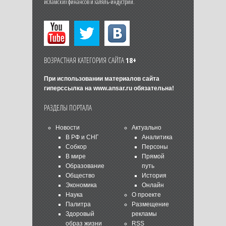
исламских финансов и халяль-индустрии.
ВОЗРАСТНАЯ КАТЕГОРИЯ САЙТА
18+
При использовании материалов сайта
гиперссылка на
www.ansar.ru
обязательна!
РАЗДЕЛЫ ПОРТАЛА
Новости
Актуально
В РФ и СНГ
Аналитика
Собкор
Персоны
В мире
Прямой
Образование
путь
Общество
История
Экономика
Онлайн
Наука
О проекте
Палитра
Размещение
Здоровый
рекламы
образ жизни
RSS