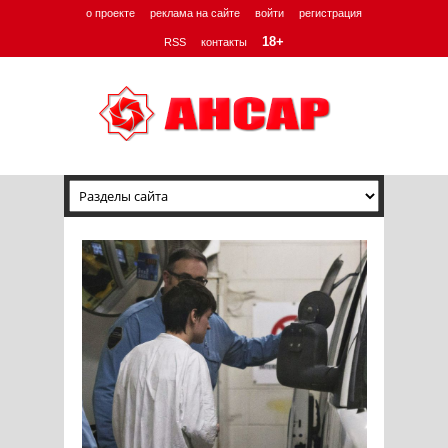
о проекте
реклама на сайте
войти
регистрация
18+
RSS
контакты