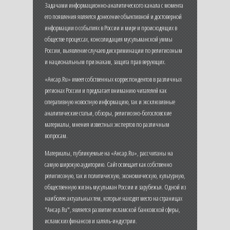
Задачами информационно-аналитического канала с момента
его появления является донесение объективной и достоверной
информации о событиях в России и мире и происходящих в
обществе процессах, консолидация мусульманской уммы
России, выявление случаев дискриминации по религиозным
и национальным признакам, защита прав верующих.
«Ансар.Ru» имеет собственных корреспондентов в различных
регионах России и предлагает вниманию читателей как
оперативную новостную информацию, так и эксклюзивные
аналитические статьи, обзоры, религиозно-богословские
материалы, мнения известных экспертов по различным
вопросам.
Материалы, публикуемые на «Ансар.Ru», рассчитаны на
самую широкую аудиторию. Сайт освещает как собственно
религиозную, так и политическую, экономическую, культурную,
общественную жизнь мусульман России и зарубежья. Одной из
наиболее актуальных тем, которые находят место на страницах
"Ансар.Ru", является развитие исламской банковской сферы,
исламских финансов и халяль-индустрии.