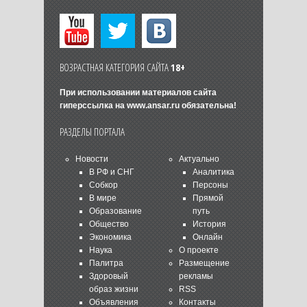
ВОЗРАСТНАЯ КАТЕГОРИЯ САЙТА
18+
При использовании материалов сайта
гиперссылка на
www.ansar.ru
обязательна!
РАЗДЕЛЫ ПОРТАЛА
Новости
Актуально
В РФ и СНГ
Аналитика
Собкор
Персоны
В мире
Прямой
Образование
путь
Общество
История
Экономика
Онлайн
Наука
О проекте
Палитра
Размещение
Здоровый
рекламы
образ жизни
RSS
Объявления
Контакты