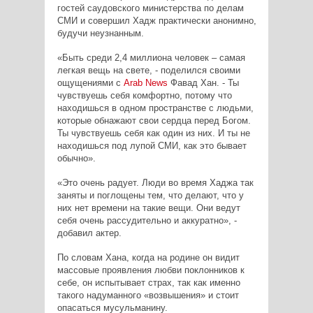
гостей саудовского министерства по делам
СМИ и совершил Хадж практически анонимно,
будучи неузнанным.
«Быть среди 2,4 миллиона человек – самая
легкая вещь на свете, - поделился своими
ощущениями с
Arab News
Фавад Хан. -
Ты
чувствуешь себя комфортно, потому что
находишься в одном пространстве с людьми,
которые обнажают свои сердца перед Богом.
Ты чувствуешь себя как один из них. И ты не
находишься под лупой СМИ, как это бывает
обычно».
«Это очень радует. Люди во время Хаджа так
заняты и поглощены тем, что делают, что у
них нет времени на такие вещи. Они ведут
себя очень рассудительно и аккуратно», -
добавил актер.
По словам Хана, когда на родине он видит
массовые проявления любви поклонников к
себе, он испытывает страх, так как именно
такого надуманного «возвышения» и стоит
опасаться мусульманину.