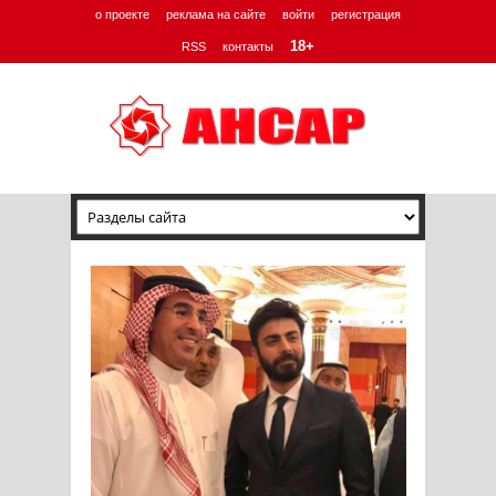
о проекте
реклама на сайте
войти
регистрация
18+
RSS
контакты