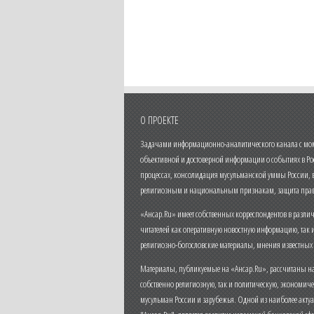
О ПРОЕКТЕ
Задачами информационно-аналитического канала с моме
объективной и достоверной информации о событиях в Ро
процессах, консолидация мусульманской уммы России,
религиозным и национальным признакам, защита прав
«Ансар.Ru» имеет собственных корреспондентов в разли
читателей как оперативную новостную информацию, так 
религиозно-богословские материалы, мнения известных
Материалы, публикуемые на «Ансар.Ru», рассчитаны на
собственно религиозную, так и политическую, экономич
мусульман России и зарубежья. Одной из наиболее актуа