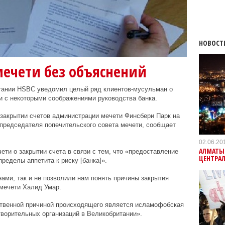
НОВОСТ
мечети без объяснений
тании HSBC уведомил целый ряд клиентов-мусульман о
зи с некоторыми соображениями руководства банка.
 закрытии счетов администрации мечети Финсбери Парк на
 председателя попечительского совета мечети, сообщает
02.06.20
АЛМАТЫ 
ти о закрытии счета в связи с тем, что «предоставление
ЦЕНТРА
ределы аппетита к риску [банка]».
ами, так и не позволили нам понять причины закрытия
 мечети Халид Умар.
нственной причиной происходящего является исламофобская
ворительных организаций в Великобритании».