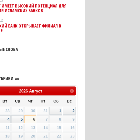
13
Г ИМЕЕТ ВЫСОКИЙ ПОТЕНЦИАЛ ДЛЯ
ИЯ ИСЛАМСКИХ БАНКОВ
12
КИЙ БАНК ОТКРЫВАЕТ ФИЛИАЛ В
ЛЕ
ЫЕ СЛОВА
УБРИКИ «»
2026
Август
Вт
Ср
Чт
Пт
Сб
Вс
28
29
30
31
1
2
4
5
6
7
8
9
11
12
13
14
15
16
18
19
20
21
22
23