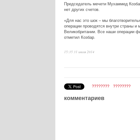
Председатель мечети Мухаммед Козбар
нет других счетов.
«Для нас это шок – мы благотворитель
операции проводятся внутри страны и 
Великобритании. Все наши операции фи
отметил Козбар.
15:35 31 июля 2014
????????
????????
комментариев