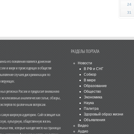
24
31
РАЗДЕЛЫ ПОРТАЛА
нта его появления является донесение
Новости
ссии и мире и происходящих в обществе
В РФ и СНГ
 выявление случаев дискриминации по
Собкор
В мире
 верующих.
Образование
чных регионах России и предлагает вниманию
Общество
и эксклюзивные аналитические статьи, обзоры,
Экономика
Наука
 экспертов по различным вопросам.
Палитра
 самую широкую аудиторию. Сайт освещает как
Здоровый образ жизни
Объявления
ескую, культурную, общественную жизнь
Видео
льных тем, которые находят место на страницах
Аудио