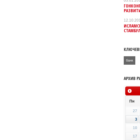
03.01.20
ГОНКОН
РАЗВИТ
12.10.20
ИСЛАМС
СТАМБУ
КЛЮЧЕВ
банк
АРХИВ Р
Пн
27
3
10
17